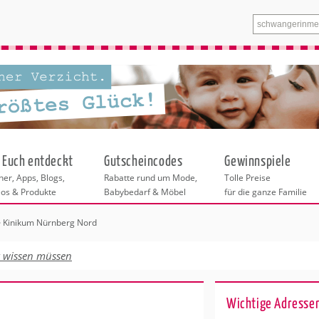
 Euch entdeckt
Gutscheincodes
Gewinnspiele
er, Apps, Blogs,
Rabatte rund um Mode,
Tolle Preise
eos & Produkte
Babybedarf & Möbel
für die ganze Familie
Kinikum Nürnberg Nord
n
tskurse
xen
ante Links
itung
t wissen müssen
ntren Berlin
eratung
undheit
enstleistungen
 & Baby
Wichtige Adressen