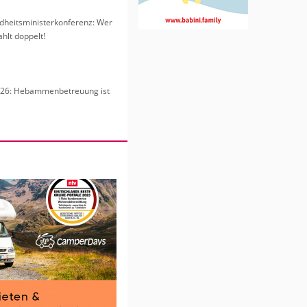
heits­mi­nis­ter­kon­fe­renz: Wer
hlt dop­pelt!
6: Heb­am­men­be­treu­ung ist