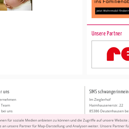
Unsere Partner
r uns
SIMS schwangerinmein
ernehmen
Im Zieglerhof
 Team
Haimhausenerstr. 22
 bei uns
85386 Deutenhausen be
sse
info@schwangerinmeiner
io­nen für so­zia­le Me­di­en an­bie­ten zu kön­nen und die Zu­grif­fe auf un­se­re Web­site
takt
 an un­se­re Part­ner für Map-Dar­stel­lung und Ana­ly­sen wei­ter. Un­se­re Part­ner füh
ressum