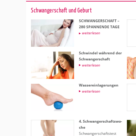
Schwan­ger­schaft und Ge­burt
SCHWAN­GER­SCHAFT –
280 SPAN­NEN­DE TAGE
wei­ter­le­sen
Schwin­del wäh­rend der
Schwan­ger­schaft
wei­ter­le­sen
Was­ser­ein­la­ge­run­gen
wei­ter­le­sen
4. Schwan­ger­schafts­wo­
che
Schwan­ger­schafts­test