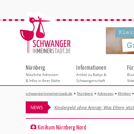
Nürnberg
Informationen
Für
Nützliche Adressen
Artikel zu Babys &
Büch
& Infos in Ihrer Nähe
Schwangerschaft
Vid
schwangerinmeinerstadt.de
Nürnberg
Adressen
Kliniken
Städteauswahl
Hebammen
Checklisten
Beratungsstelle
Schwangerschaf
Shopping
Hebammenpra
Infos & interess
Geburtsvorbere
Freizeit
NEWS
Kindergeld ohne Antrag: Was Eltern jetz
Geburtshäuser
Kinderwunschze
Erste Hilfe & B
Wellness & Ges
Adressen
Frauenärzte
Rückbildung
Fotografie & Di
Kinderärzte
Sport für Mama
Behördengänge &
Kinikum Nürnberg Nord
Kliniken
Kurse fürs Baby