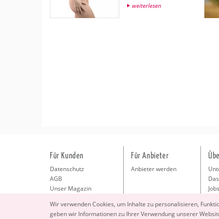
wei­ter­le­sen
Für Kunden
Für Anbieter
Übe
Datenschutz
Anbieter werden
Unt
AGB
Das
Unser Magazin
Jobs
Pre
Wir ver­wen­den Coo­kies, um In­hal­te zu per­so­na­li­sie­ren, Funk­t
Kon
geben wir In­for­ma­tio­nen zu Ihrer Ver­wen­dung un­se­rer Web­site
Imp