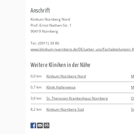
Erledigungen
Kitas
Psychosomatisc
An­schrift
Schwangerschaf
Apotheken
Beratung
Bindungsanalys
Ki­ni­kum Nürn­berg Nord
Prof.-Ernst-Na­than-Str. 1
Kurse
90419
Nürn­berg
Tel.:
(0911) 39 80
Regionale Tipps
www.​klinikum-​nuernberg.​de/​DE/​ueber_​uns/​Fac​habt​eilu​ngen​_​KN/
Wei­te­re Kli­ni­ken in der Nähe
0,0 km
Kinikum Nürnberg Nord
M
0,7 km
Klinik Hallerwiese
M
3,6 km
St. Theresien Krankenhaus Nürnberg
O
8,2 km
Kinikum Nürnberg Süd
S