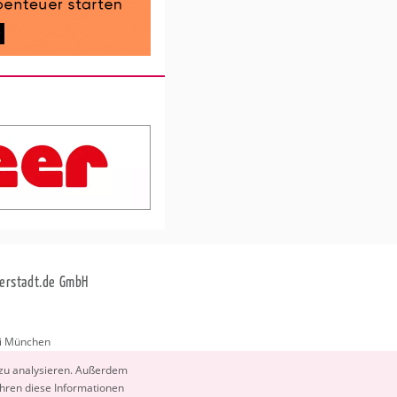
erstadt.de GmbH
i München
stadt.de
 zu ana­ly­sie­ren. Au­ßer­dem
­ren diese In­for­ma­tio­nen