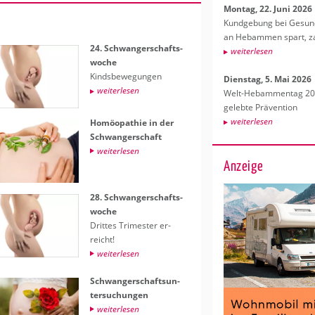
Mon­tag, 22. Juni 2026
Kund­ge­bung bei Ge­sund­
an Heb­am­men spart, za
24. Schwan­ger­schafts­
wei­ter­le­sen
wo­che
Kinds­be­we­gun­gen
Diens­tag, 5. Mai 2026
wei­ter­le­sen
Welt-Heb­am­men­tag 202
ge­leb­te Prä­ven­ti­on
wei­ter­le­sen
Ho­möo­pa­thie in der
Schwan­ger­schaft
wei­ter­le­sen
Anzeige
28. Schwan­ger­schafts­
wo­che
Drit­tes Tri­mes­ter er­
reicht!
wei­ter­le­sen
Schwan­ger­schafts­un­
ter­su­chun­gen
wei­ter­le­sen