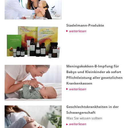
Sta­del­mann-Pro­duk­te
wei­ter­le­sen
Me­nin­go­kok­ken-B-Imp­fung für
Babys und Klein­kin­der ab so­fort
Pflicht­leis­tung aller ge­setz­li­chen
Kran­ken­kas­sen
wei­ter­le­sen
Ge­schlechts­krank­hei­ten in der
Schwan­ger­schaft
Was Sie wis­sen soll­ten
wei­ter­le­sen