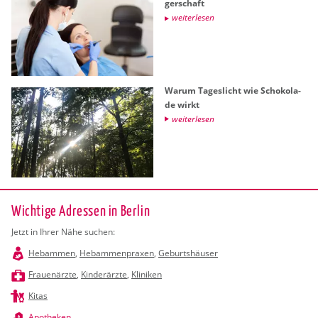
ger­schaft
wei­ter­le­sen
Warum Ta­ges­licht wie Scho­ko­la­
de wirkt
wei­ter­le­sen
Wichtige Adressen in Berlin
Jetzt in Ihrer Nähe suchen:
Hebammen
,
Hebammenpraxen
,
Geburtshäuser
Frauenärzte
,
Kinderärzte
,
Kliniken
Kitas
Apotheken