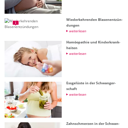
Wie­der­keh­ren­den Bla­sen­ent­zün­
dun­gen
wei­ter­le­sen
Ho­möo­pa­thie und Kin­der­krank­
hei­ten
wei­ter­le­sen
Ess­ge­lüs­te in der Schwan­ger­
schaft
wei­ter­le­sen
Zahn­schmer­zen in der Schwan­