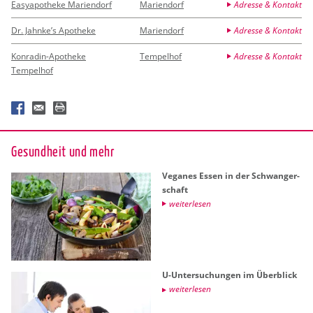
Easyapotheke Mariendorf
Mariendorf
Adresse & Kontakt
Dr. Jahnke’s Apotheke
Mariendorf
Adresse & Kontakt
Konradin-Apotheke
Tempelhof
Adresse & Kontakt
Tempelhof
Ge­sund­heit und mehr
Ve­ga­nes Essen in der Schwan­ger­
schaft
wei­ter­le­sen
U-Un­ter­su­chun­gen im Über­blick
wei­ter­le­sen