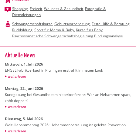
Shopping
,
Freizeit
,
Wellness & Gesundheit
,
Fotografie &
Dienstleistungen
Schwangerschaftskurse
,
Geburtsvorbereitung
,
Erste Hilfe & Beratung
,
Rückbildung
,
Sport für Mama & Baby
,
Kurse fürs Baby
,
Psychosomatische Schwangerschaftsbegleitung Bindungsanalyse
Ak­tu­el­le News
Mitt­woch, 1. Juli 2026
ENGEL Fa­brik­ver­kauf in Pful­lin­gen er­strahlt im neuen Look
wei­ter­le­sen
Mon­tag, 22. Juni 2026
Kund­ge­bung bei Ge­sund­heits­mi­nis­ter­kon­fe­renz: Wer an Heb­am­men spart,
zahlt dop­pelt!
wei­ter­le­sen
Diens­tag, 5. Mai 2026
Welt-Heb­am­men­tag 2026: Heb­am­men­be­treu­ung ist ge­leb­te Prä­ven­ti­on
wei­ter­le­sen