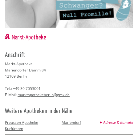
Markt-Apotheke
An­schrift
Markt-Apo­the­ke
Ma­ri­en­dor­fer Damm 84
12109
Ber­lin
Tel.:
+49 30 7053001
E-Mail:
marktapo­the­ke­ber­lin@​gmx.​de
Wei­te­re Apo­the­ken in der Nähe
Preussen Apotheke
Mariendorf
Adresse & Kontakt
Kurfürsten