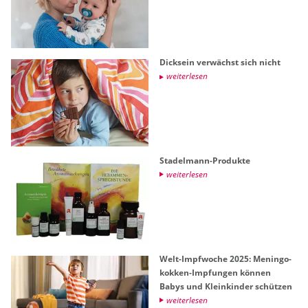
Dick­sein ver­wächst sich nicht
wei­ter­le­sen
Sta­del­mann-Pro­duk­te
wei­ter­le­sen
Welt-Impf­wo­che 2025: Me­nin­go­
kok­ken-Imp­fun­gen kön­nen
Babys und Klein­kin­der schüt­zen
wei­ter­le­sen