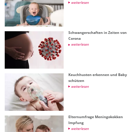
wei­ter­le­sen
Schwan­ger­schaf­ten in Zei­ten von
Co­ro­na
wei­ter­le­sen
Keuch­hus­ten er­ken­nen und Baby
schüt­zen
wei­ter­le­sen
El­tern­um­fra­ge Me­nin­go­kok­ken
Imp­fung
wei­ter­le­sen