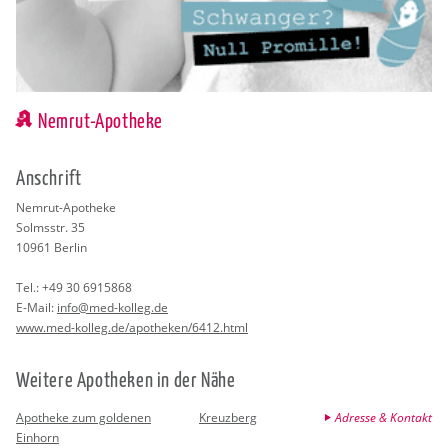
Nemrut-Apotheke
An­schrift
Nem­rut-Apo­the­ke
Solms­str. 35
10961
Ber­lin
Tel.:
+49 30 6915868
E-Mail:
info@​med-​kolleg.​de
www.​med-​kolleg.​de/​apotheken/​6412.​html
Wei­te­re Apo­the­ken in der Nähe
Apotheke zum goldenen
Kreuzberg
Adresse & Kontakt
Einhorn