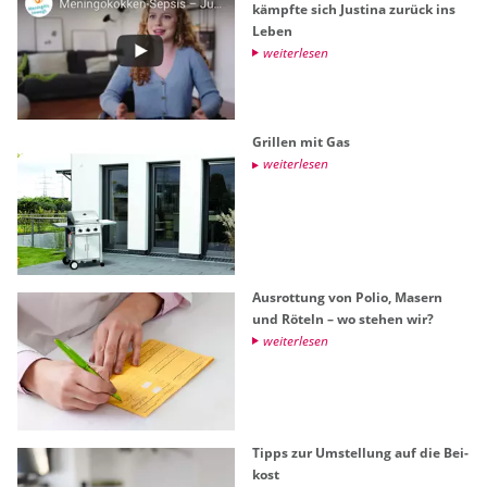
kämpf­te sich Jus­ti­na zu­rück ins
Leben
wei­ter­le­sen
Gril­len mit Gas
wei­ter­le­sen
Aus­rot­tung von Polio, Ma­sern
und Rö­teln – wo ste­hen wir?
wei­ter­le­sen
Tipps zur Um­stel­lung auf die Bei­
kost