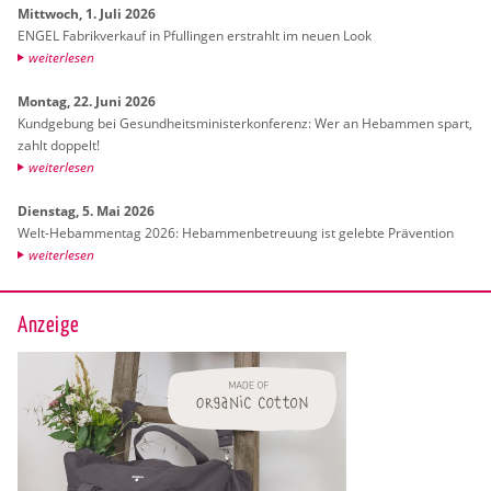
Mitt­woch, 1. Juli 2026
ENGEL Fa­brik­ver­kauf in Pful­lin­gen er­strahlt im neuen Look
wei­ter­le­sen
Mon­tag, 22. Juni 2026
Kund­ge­bung bei Ge­sund­heits­mi­nis­ter­kon­fe­renz: Wer an Heb­am­men spart,
zahlt dop­pelt!
wei­ter­le­sen
Diens­tag, 5. Mai 2026
Welt-Heb­am­men­tag 2026: Heb­am­men­be­treu­ung ist ge­leb­te Prä­ven­ti­on
wei­ter­le­sen
Anzeige