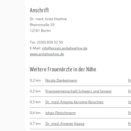
Erledigungen
Kitas
Psychosomatisc
An­schrift
Schwangerschaf
Apotheken
Beratung
Bindungsanalys
Dr. med. Anita Ho­eh­ne
Rhein­stra­ße 29
Kurse
12161
Ber­lin
Tel.:
(030) 859 52 50
Regionale Tipps
E-Mail:
info@​praxis.​anitahoehne.​de
www.​anitahoehne.​de
Wei­te­re Frau­en­ärz­te in der Nähe
0,2 km
Nicola Dankelmann
F
0,2 km
Praxisgemeinschaft Schwarz und Senger
F
0,5 km
Dr. med. Antonia Kersting-Reischies
S
0,6 km
Johan Fleischmann
F
0,7 km
Dr. med. Annette Haase
F