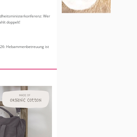
heits­mi­nis­ter­kon­fe­renz: Wer
hlt dop­pelt!
6: Heb­am­men­be­treu­ung ist