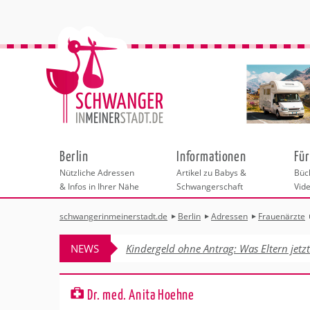
Berlin
Informationen
Für
Nützliche Adressen
Artikel zu Babys &
Büch
& Infos in Ihrer Nähe
Schwangerschaft
Vid
schwangerinmeinerstadt.de
Berlin
Adressen
Frauenärzte
Städteauswahl
Hebammen
Checklisten
Beratungsstelle
Schwangerschaf
Shopping
Hebammenpra
Infos & interess
Geburtsvorbere
Freizeit
NEWS
Kindergeld ohne Antrag: Was Eltern jetz
Geburtshäuser
Kinderwunschze
Erste Hilfe & B
Wellness & Ges
Adressen
Frauenärzte
Rückbildung
Fotografie & Di
Kinderärzte
Sport für Mama
Behördengänge &
Dr. med. Anita Hoehne
Kliniken
Kurse fürs Baby