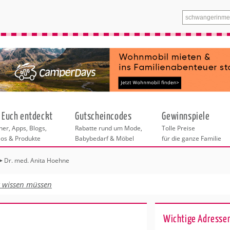
 Euch entdeckt
Gutscheincodes
Gewinnspiele
er, Apps, Blogs,
Rabatte rund um Mode,
Tolle Preise
eos & Produkte
Babybedarf & Möbel
für die ganze Familie
Dr. med. Anita Hoehne
n
tskurse
xen
ante Links
itung
t wissen müssen
ntren Berlin
eratung
undheit
enstleistungen
 & Baby
Wichtige Adressen