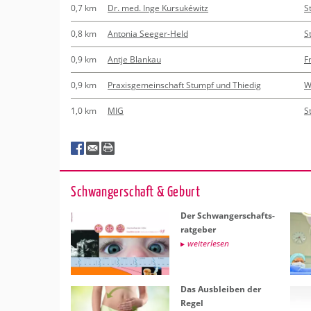
0,7 km
Dr. med. Inge Kursukéwitz
S
0,8 km
Antonia Seeger-Held
S
0,9 km
Antje Blankau
F
0,9 km
Praxisgemeinschaft Stumpf und Thiedig
W
1,0 km
MIG
S
Schwan­ger­schaft & Ge­burt
Der Schwan­ger­schafts­
rat­ge­ber
wei­ter­le­sen
Das Aus­blei­ben der
Regel