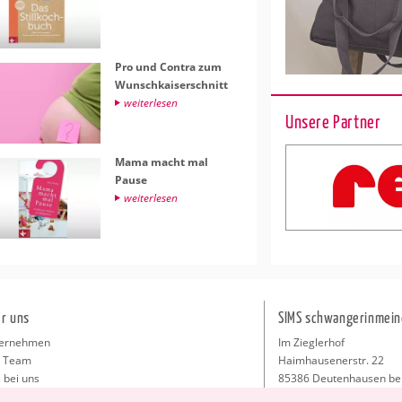
Pro und Con­tra zum
Wunsch­kai­ser­schnitt
wei­ter­le­sen
Unsere Partner
Mama macht mal
Pause
wei­ter­le­sen
r uns
SIMS schwangerinmein
ernehmen
Im Zieglerhof
 Team
Haimhausenerstr. 22
 bei uns
85386 Deutenhausen be
sse
info@schwangerinmeiner