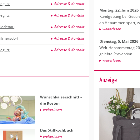
teglitz
Adresse & Kontakt
Mon­tag, 22. Juni 2026
teglitz
Adresse & Kontakt
Kund­ge­bung bei Ge­sund­
an Heb­am­men spart, za
riedenau
Adresse & Kontakt
wei­ter­le­sen
ilmersdorf
Adresse & Kontakt
Diens­tag, 5. Mai 2026
Welt-Heb­am­men­tag 202
teglitz
Adresse & Kontakt
ge­leb­te Prä­ven­ti­on
wei­ter­le­sen
Anzeige
Wunsch­kai­ser­schnitt –
die Kos­ten
wei­ter­le­sen
Das Still­koch­buch
wei­ter­le­sen