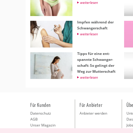
wei­ter­le­sen
Imp­fen wäh­rend der
Schwan­ger­schaft
wei­ter­le­sen
Tipps für eine ent­
spann­te Schwan­ger­
schaft: So ge­lingt der
Weg zur Mut­ter­schaft
wei­ter­le­sen
Für Kunden
Für Anbieter
Übe
Datenschutz
Anbieter werden
Unt
AGB
Das
Unser Magazin
Jobs
Pre