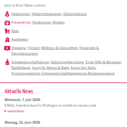
Jetzt in Ihrer Nähe suchen:
Hebammen
,
Hebammenpraxen
,
Geburtshäuser
Frauenärzte
,
Kinderärzte
,
Kliniken
Kitas
Apotheken
Shopping
,
Freizeit
,
Wellness & Gesundheit
,
Fotografie &
Dienstleistungen
Schwangerschaftskurse
,
Geburtsvorbereitung
,
Erste Hilfe & Beratung
,
Rückbildung
,
Sport für Mama & Baby
,
Kurse fürs Baby
,
Psychosomatische Schwangerschaftsbegleitung Bindungsanalyse
Ak­tu­el­le News
Mitt­woch, 1. Juli 2026
ENGEL Fa­brik­ver­kauf in Pful­lin­gen er­strahlt im neuen Look
wei­ter­le­sen
Mon­tag, 22. Juni 2026