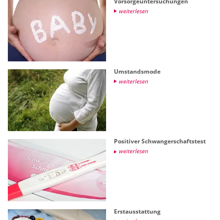
Vor­sor­ge­un­ter­su­chun­gen
wei­ter­le­sen
Um­stands­mo­de
wei­ter­le­sen
Po­si­ti­ver Schwan­ger­schafts­test
wei­ter­le­sen
Erst­aus­stat­tung