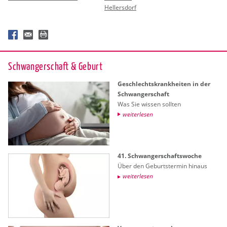
Hellersdorf
Schwan­ger­schaft & Ge­burt
Ge­schlechts­krank­hei­ten in der
Schwan­ger­schaft
Was Sie wis­sen soll­ten
wei­ter­le­sen
41. Schwan­ger­schafts­wo­che
Über den Ge­burts­ter­min hin­aus
wei­ter­le­sen