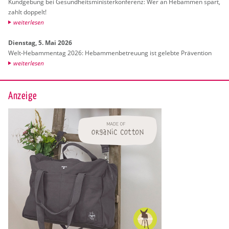
Kund­ge­bung bei Ge­sund­heits­mi­nis­ter­kon­fe­renz: Wer an Heb­am­men spart,
zahlt dop­pelt!
wei­ter­le­sen
Diens­tag, 5. Mai 2026
Welt-Heb­am­men­tag 2026: Heb­am­men­be­treu­ung ist ge­leb­te Prä­ven­ti­on
wei­ter­le­sen
Anzeige