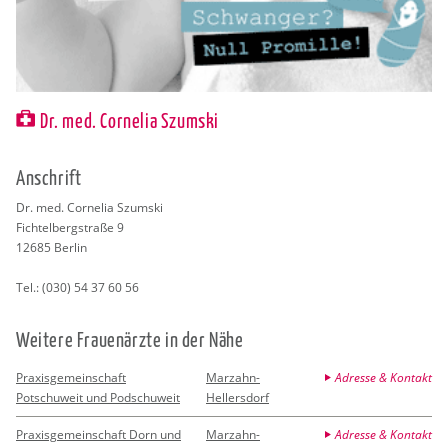
Dr. med. Cornelia Szumski
An­schrift
Dr. med. Cor­ne­lia Szum­ski
Fich­tel­berg­stra­ße 9
12685
Ber­lin
Tel.:
(030) 54 37 60 56
Wei­te­re Frau­en­ärz­te in der Nähe
Praxisgemeinschaft
Marzahn-
Adresse & Kontakt
Potschuweit und Podschuweit
Hellersdorf
Praxisgemeinschaft Dorn und
Marzahn-
Adresse & Kontakt