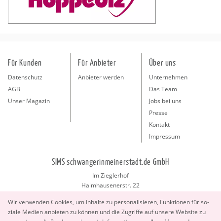
Für Kunden
Für Anbieter
Über uns
Datenschutz
Anbieter werden
Unternehmen
AGB
Das Team
Unser Magazin
Jobs bei uns
Presse
Kontakt
Impressum
SIMS schwangerinmeinerstadt.de GmbH
Im Zieglerhof
Haimhausenerstr. 22
85386 Deutenhausen bei München
Wir ver­wen­den Coo­kies, um In­hal­te zu per­so­na­li­sie­ren, Funk­tio­nen für so­
info@schwangerinmeinerstadt.de
zia­le Me­di­en an­bie­ten zu kön­nen und die Zu­grif­fe auf un­se­re Web­site zu