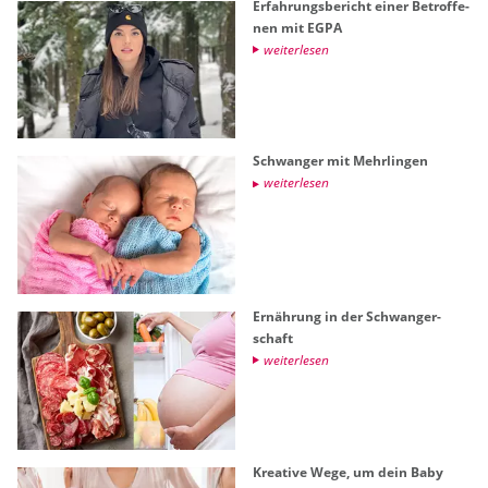
Er­fah­rungs­be­richt einer Be­trof­fe­
nen mit EGPA
wei­ter­le­sen
Schwan­ger mit Mehr­lin­gen
wei­ter­le­sen
Er­näh­rung in der Schwan­ger­
schaft
wei­ter­le­sen
Krea­ti­ve Wege, um dein Baby