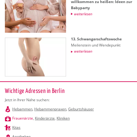
will­kom­men zu hei­ßen: Ideen zur
Ba­by­par­ty
wei­ter­le­sen
13. Schwan­ger­schafts­wo­che
Mei­len­stein und Wen­de­punkt
wei­ter­le­sen
Wichtige Adressen in Berlin
Jetzt in Ihrer Nähe suchen:
Hebammen
,
Hebammenpraxen
,
Geburtshäuser
Frauenärzte
,
Kinderärzte
,
Kliniken
Kitas
Apotheken