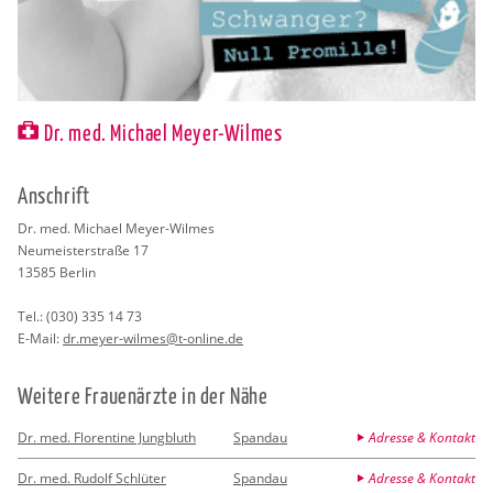
Dr. med. Michael Meyer-Wilmes
An­schrift
Dr. med. Mi­cha­el Meyer-Wil­mes
Neu­meis­ter­stra­ße 17
13585
Ber­lin
Tel.:
(030) 335 14 73
E-Mail:
dr.​meyer-wil­mes@​t-​online.​de
Wei­te­re Frau­en­ärz­te in der Nähe
Dr. med. Florentine Jungbluth
Spandau
Adresse & Kontakt
Dr. med. Rudolf Schlüter
Spandau
Adresse & Kontakt