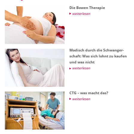
Die Bowen The­ra­pie
wei­ter­le­sen
Mo­disch durch die Schwan­ger­
schaft: Was sich lohnt zu kau­fen
und was nicht
wei­ter­le­sen
CTG – was macht das?
wei­ter­le­sen