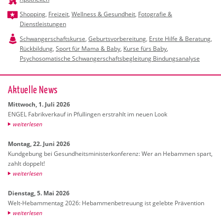
Shopping
,
Freizeit
,
Wellness & Gesundheit
,
Fotografie &
Dienstleistungen
Schwangerschaftskurse
,
Geburtsvorbereitung
,
Erste Hilfe & Beratung
,
Rückbildung
,
Sport für Mama & Baby
,
Kurse fürs Baby
,
Psychosomatische Schwangerschaftsbegleitung Bindungsanalyse
Ak­tu­el­le News
Mitt­woch, 1. Juli 2026
ENGEL Fa­brik­ver­kauf in Pful­lin­gen er­strahlt im neuen Look
wei­ter­le­sen
Mon­tag, 22. Juni 2026
Kund­ge­bung bei Ge­sund­heits­mi­nis­ter­kon­fe­renz: Wer an Heb­am­men spart,
zahlt dop­pelt!
wei­ter­le­sen
Diens­tag, 5. Mai 2026
Welt-Heb­am­men­tag 2026: Heb­am­men­be­treu­ung ist ge­leb­te Prä­ven­ti­on
wei­ter­le­sen