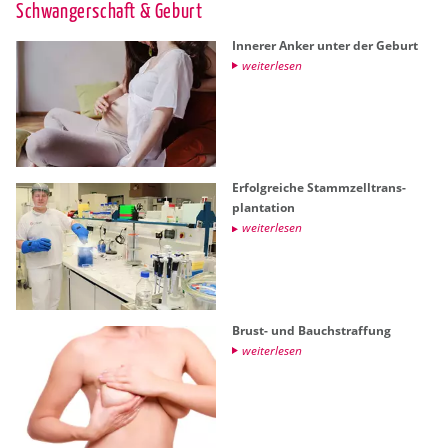
Schwan­ger­schaft & Ge­burt
In­ne­rer Anker unter der Ge­burt
wei­ter­le­sen
Er­folg­rei­che Stamm­zell­trans­
plan­ta­ti­on
wei­ter­le­sen
Brust- und Bauch­straf­fung
wei­ter­le­sen