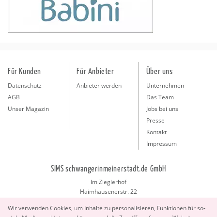
Für Kunden
Für Anbieter
Über uns
Datenschutz
Anbieter werden
Unternehmen
AGB
Das Team
Unser Magazin
Jobs bei uns
Presse
Kontakt
Impressum
SIMS schwangerinmeinerstadt.de GmbH
Im Zieglerhof
Haimhausenerstr. 22
85386 Deutenhausen bei München
Wir ver­wen­den Coo­kies, um In­hal­te zu per­so­na­li­sie­ren, Funk­tio­nen für so­
info@schwangerinmeinerstadt.de