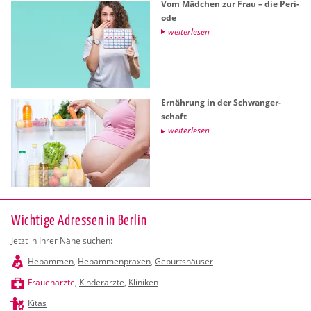
Vom Mäd­chen zur Frau – die Pe­ri­
ode
wei­ter­le­sen
Er­näh­rung in der Schwan­ger­
schaft
wei­ter­le­sen
Wichtige Adressen in Berlin
Jetzt in Ihrer Nähe suchen:
Hebammen
,
Hebammenpraxen
,
Geburtshäuser
Frauenärzte
,
Kinderärzte
,
Kliniken
Kitas