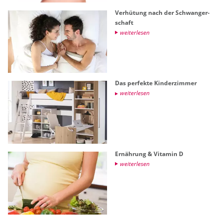
Ver­hü­tung nach der Schwan­ger­
schaft
wei­ter­le­sen
Das per­fek­te Kin­der­zim­mer
wei­ter­le­sen
Er­näh­rung & Vit­amin D
wei­ter­le­sen