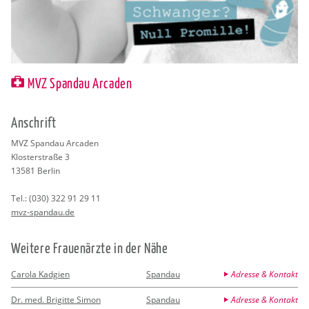
MVZ Spandau Arcaden
An­schrift
MVZ Span­dau Ar­ca­den
Klos­ter­stra­ße 3
13581
Ber­lin
Tel.:
(030) 322 91 29 11
mvz-span­dau.de
Wei­te­re Frau­en­ärz­te in der Nähe
Carola Kadgien
Spandau
Adresse & Kontakt
Dr. med. Brigitte Simon
Spandau
Adresse & Kontakt