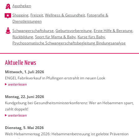
Apotheken
Shopping
,
Freizeit
,
Wellness & Gesundheit
,
Fotografie &
Dienstleistungen
Schwangerschaftskurse
,
Geburtsvorbereitung
,
Erste Hilfe & Beratung
,
Rückbildung
,
Sport für Mama & Baby
,
Kurse fürs Baby
,
Psychosomatische Schwangerschaftsbegleitung Bindungsanalyse
Ak­tu­el­le News
Mitt­woch, 1. Juli 2026
ENGEL Fa­brik­ver­kauf in Pful­lin­gen er­strahlt im neuen Look
wei­ter­le­sen
Mon­tag, 22. Juni 2026
Kund­ge­bung bei Ge­sund­heits­mi­nis­ter­kon­fe­renz: Wer an Heb­am­men spart,
zahlt dop­pelt!
wei­ter­le­sen
Diens­tag, 5. Mai 2026
Welt-Heb­am­men­tag 2026: Heb­am­men­be­treu­ung ist ge­leb­te Prä­ven­ti­on