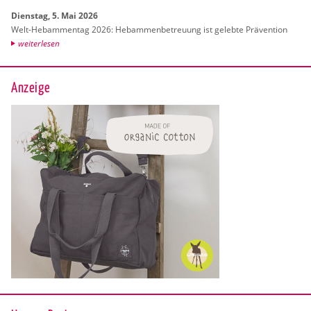
Diens­tag, 5. Mai 2026
Welt-Heb­am­men­tag 2026: Heb­am­men­be­treu­ung ist ge­leb­te Prä­ven­ti­on
wei­ter­le­sen
Anzeige