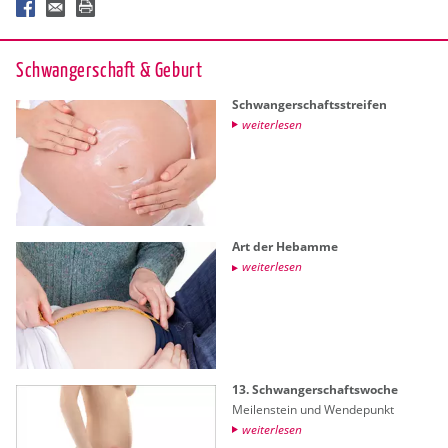
Schwan­ger­schaft & Ge­burt
Schwan­ger­schafts­strei­fen
wei­ter­le­sen
Art der Heb­am­me
wei­ter­le­sen
13. Schwan­ger­schafts­wo­che
Mei­len­stein und Wen­de­punkt
wei­ter­le­sen