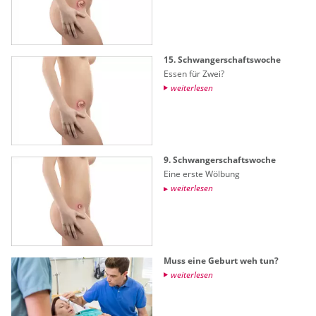
15. Schwan­ger­schafts­wo­che
Essen für Zwei?
wei­ter­le­sen
9. Schwan­ger­schafts­wo­che
Eine erste Wöl­bung
wei­ter­le­sen
Muss eine Ge­burt weh tun?
wei­ter­le­sen