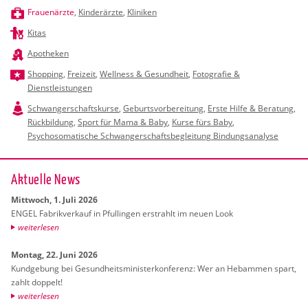
Frauenärzte
,
Kinderärzte
,
Kliniken
Kitas
Apotheken
Shopping
,
Freizeit
,
Wellness & Gesundheit
,
Fotografie &
Dienstleistungen
Schwangerschaftskurse
,
Geburtsvorbereitung
,
Erste Hilfe & Beratung
,
Rückbildung
,
Sport für Mama & Baby
,
Kurse fürs Baby
,
Psychosomatische Schwangerschaftsbegleitung Bindungsanalyse
Ak­tu­el­le News
Mitt­woch, 1. Juli 2026
ENGEL Fa­brik­ver­kauf in Pful­lin­gen er­strahlt im neuen Look
wei­ter­le­sen
Mon­tag, 22. Juni 2026
Kund­ge­bung bei Ge­sund­heits­mi­nis­ter­kon­fe­renz: Wer an Heb­am­men spart,
zahlt dop­pelt!
wei­ter­le­sen