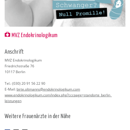
MVZ Endokrinologikum
An­schrift
MVZ En­do­kri­no­lo­gi­kum
Fried­rich­stra­ße 76
10117
Ber­lin
Tel.:
(030) 20 91 56 22 90
E-Mail:
birte.​oltmanns@​end​okri​nolo​giku​m.​com
www.​end​okri​nolo​giku​m.​com/​index.​php?​ccc​page=sta​ndor​te_​berlin_​
leistungen
Wei­te­re Frau­en­ärz­te in der Nähe