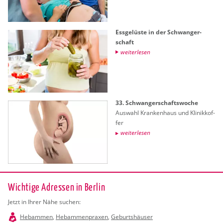
Ess­ge­lüs­te in der Schwan­ger­
schaft
wei­ter­le­sen
33. Schwan­ger­schafts­wo­che
Aus­wahl Kran­ken­haus und Kli­nik­kof­
fer
wei­ter­le­sen
Wichtige Adressen in Berlin
Jetzt in Ihrer Nähe suchen:
Hebammen
,
Hebammenpraxen
,
Geburtshäuser