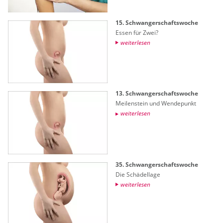
15. Schwan­ger­schafts­wo­che
Essen für Zwei?
wei­ter­le­sen
13. Schwan­ger­schafts­wo­che
Mei­len­stein und Wen­de­punkt
wei­ter­le­sen
35. Schwan­ger­schafts­wo­che
Die Schä­del­la­ge
wei­ter­le­sen