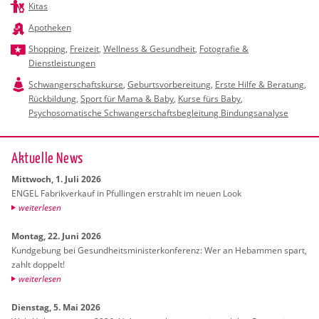
Kitas
Apotheken
Shopping
,
Freizeit
,
Wellness & Gesundheit
,
Fotografie &
Dienstleistungen
Schwangerschaftskurse
,
Geburtsvorbereitung
,
Erste Hilfe & Beratung
,
Rückbildung
,
Sport für Mama & Baby
,
Kurse fürs Baby
,
Psychosomatische Schwangerschaftsbegleitung Bindungsanalyse
Ak­tu­el­le News
Mitt­woch, 1. Juli 2026
ENGEL Fa­brik­ver­kauf in Pful­lin­gen er­strahlt im neuen Look
wei­ter­le­sen
Mon­tag, 22. Juni 2026
Kund­ge­bung bei Ge­sund­heits­mi­nis­ter­kon­fe­renz: Wer an Heb­am­men spart,
zahlt dop­pelt!
wei­ter­le­sen
Diens­tag, 5. Mai 2026