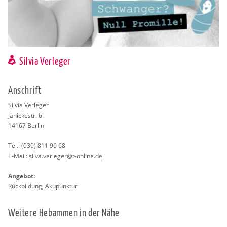
Silvia Verleger
An­schrift
Sil­via Ver­le­ger
Jä­ni­ckestr. 6
14167
Ber­lin
Tel.:
(030) 811 96 68
E-Mail:
silva.​verleger@​t-​online.​de
An­ge­bot:
Rück­bil­dung, Aku­punk­tur
Wei­te­re Heb­am­men in der Nähe