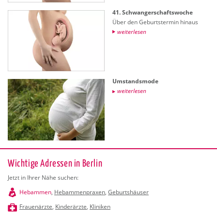
41. Schwan­ger­schafts­wo­che
Über den Ge­burts­ter­min hin­aus
wei­ter­le­sen
Um­stands­mo­de
wei­ter­le­sen
Wichtige Adressen in Berlin
Jetzt in Ihrer Nähe suchen:
Hebammen
,
Hebammenpraxen
,
Geburtshäuser
Frauenärzte
,
Kinderärzte
,
Kliniken