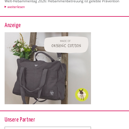
Welt-Heb­am­men­tag 2026: Heb­am­men­be­treu­ung ist ge­leb­te Prä­ven­ti­on
wei­ter­le­sen
Anzeige
Unsere Partner