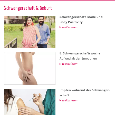
Schwan­ger­schaft & Ge­burt
Schwan­ger­schaft, Mode und
Body Po­si­ti­vi­ty
wei­ter­le­sen
8. Schwan­ger­schafts­wo­che
Auf und ab der Emo­tio­nen
wei­ter­le­sen
Imp­fen wäh­rend der Schwan­ger­
schaft
wei­ter­le­sen