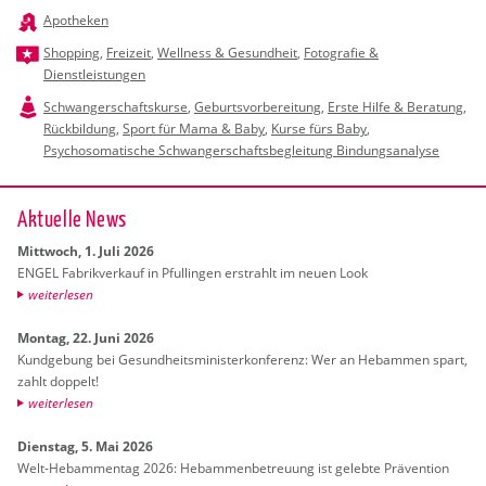
Apotheken
Shopping
,
Freizeit
,
Wellness & Gesundheit
,
Fotografie &
Dienstleistungen
Schwangerschaftskurse
,
Geburtsvorbereitung
,
Erste Hilfe & Beratung
,
Rückbildung
,
Sport für Mama & Baby
,
Kurse fürs Baby
,
Psychosomatische Schwangerschaftsbegleitung Bindungsanalyse
Ak­tu­el­le News
Mitt­woch, 1. Juli 2026
ENGEL Fa­brik­ver­kauf in Pful­lin­gen er­strahlt im neuen Look
wei­ter­le­sen
Mon­tag, 22. Juni 2026
Kund­ge­bung bei Ge­sund­heits­mi­nis­ter­kon­fe­renz: Wer an Heb­am­men spart,
zahlt dop­pelt!
wei­ter­le­sen
Diens­tag, 5. Mai 2026
Welt-Heb­am­men­tag 2026: Heb­am­men­be­treu­ung ist ge­leb­te Prä­ven­ti­on