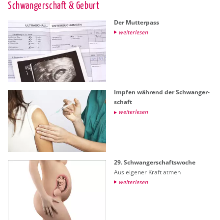
Schwan­ger­schaft & Ge­burt
Der Mut­ter­pass
wei­ter­le­sen
Imp­fen wäh­rend der Schwan­ger­
schaft
wei­ter­le­sen
29. Schwan­ger­schafts­wo­che
Aus ei­ge­ner Kraft atmen
wei­ter­le­sen