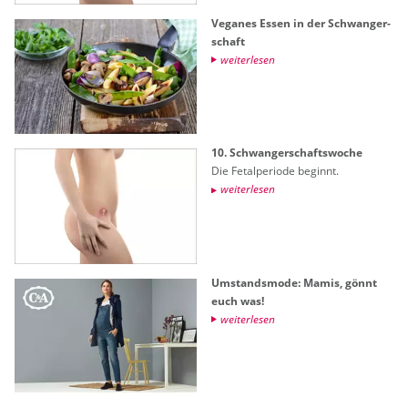
Ve­ga­nes Essen in der Schwan­ger­
schaft
wei­ter­le­sen
10. Schwan­ger­schafts­wo­che
Die Fe­tal­pe­ri­ode be­ginnt.
wei­ter­le­sen
Um­stands­mo­de: Mamis, gönnt
euch was!
wei­ter­le­sen