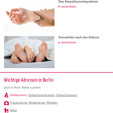
Das Kar­pal­tun­nel­syn­drom
wei­ter­le­sen
Se­xua­li­tät nach der Ge­burt
wei­ter­le­sen
Wichtige Adressen in Berlin
Jetzt in Ihrer Nähe suchen:
Hebammen
,
Hebammenpraxen
,
Geburtshäuser
Frauenärzte
,
Kinderärzte
,
Kliniken
Kitas