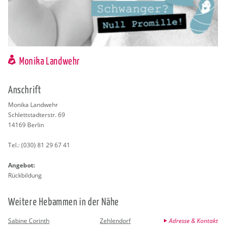
Monika Landwehr
An­schrift
Mo­ni­ka Land­wehr
Schlett­stadt­er­str. 69
14169
Ber­lin
Tel.:
(030) 81 29 67 41
An­ge­bot:
Rück­bil­dung
Wei­te­re Heb­am­men in der Nähe
Sabine Corinth
Zehlendorf
Adresse & Kontakt