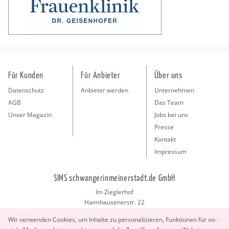
Für Kunden
Für Anbieter
Über uns
Datenschutz
Anbieter werden
Unternehmen
AGB
Das Team
Unser Magazin
Jobs bei uns
Presse
Kontakt
Impressum
SIMS schwangerinmeinerstadt.de GmbH
Im Zieglerhof
Haimhausenerstr. 22
85386 Deutenhausen bei München
Wir ver­wen­den Coo­kies, um In­hal­te zu per­so­na­li­sie­ren, Funk­tio­nen für so­
info@schwangerinmeinerstadt.de