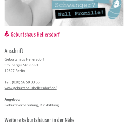
Geburtshaus Hellersdorf
An­schrift
Ge­burts­haus Hel­lers­dorf
Stoll­ber­ger Str. 85-91
12627
Ber­lin
Tel.:
(030) 56 59 33 55
www.​geb​urts​haus​hell​ersd​orf.​de/
An­ge­bot:
Ge­burts­vor­be­rei­tung, Rück­bil­dung
Wei­te­re Ge­burts­häu­ser in der Nähe