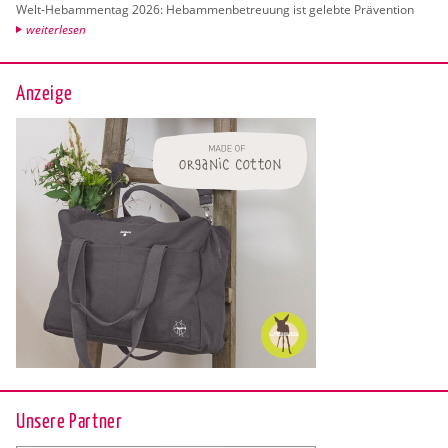
Welt-Heb­am­men­tag 2026: Heb­am­men­be­treu­ung ist ge­leb­te Prä­ven­ti­on
wei­ter­le­sen
Anzeige
Unsere Partner