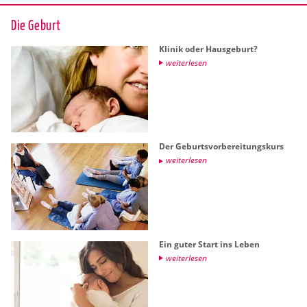
Die Ge­burt
Kli­nik oder Haus­ge­burt?
wei­ter­le­sen
Der Ge­burts­vor­be­rei­tungs­kurs
wei­ter­le­sen
Ein guter Start ins Leben
wei­ter­le­sen