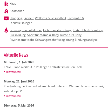
Kitas
Apotheken
Shopping
,
Freizeit
,
Wellness & Gesundheit
,
Fotografie &
Dienstleistungen
Schwangerschaftskurse
,
Geburtsvorbereitung
,
Erste Hilfe & Beratung
,
Rückbildung
,
Sport für Mama & Baby
,
Kurse fürs Baby
,
Psychosomatische Schwangerschaftsbegleitung Bindungsanalyse
Ak­tu­el­le News
Mitt­woch, 1. Juli 2026
ENGEL Fa­brik­ver­kauf in Pful­lin­gen er­strahlt im neuen Look
wei­ter­le­sen
Mon­tag, 22. Juni 2026
Kund­ge­bung bei Ge­sund­heits­mi­nis­ter­kon­fe­renz: Wer an Heb­am­men spart,
zahlt dop­pelt!
wei­ter­le­sen
Diens­tag, 5. Mai 2026