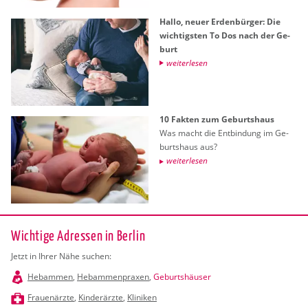
Hallo, neuer Er­den­bür­ger: Die
wich­tigs­ten To Dos nach der Ge­
burt
wei­ter­le­sen
10 Fak­ten zum Ge­burts­haus
Was macht die Ent­bin­dung im Ge­
burts­haus aus?
wei­ter­le­sen
Wichtige Adressen in Berlin
Jetzt in Ihrer Nähe suchen:
Hebammen
,
Hebammenpraxen
,
Geburtshäuser
Frauenärzte
,
Kinderärzte
,
Kliniken