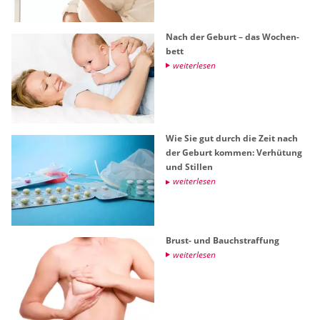
Nach der Ge­burt – das Wo­chen­
bett
wei­ter­le­sen
Wie Sie gut durch die Zeit nach
der Ge­burt kom­men: Ver­hü­tung
und Stil­len
wei­ter­le­sen
Brust- und Bauch­straf­fung
wei­ter­le­sen