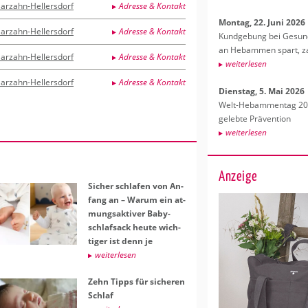
arzahn-Hellersdorf
Adresse & Kontakt
Mon­tag, 22. Juni 2026
arzahn-Hellersdorf
Adresse & Kontakt
Kund­ge­bung bei Ge­sund­
an Heb­am­men spart, za
arzahn-Hellersdorf
Adresse & Kontakt
wei­ter­le­sen
arzahn-Hellersdorf
Adresse & Kontakt
Diens­tag, 5. Mai 2026
Welt-Heb­am­men­tag 202
ge­leb­te Prä­ven­ti­on
wei­ter­le­sen
Anzeige
Si­cher schla­fen von An­
fang an – Warum ein at­
mungs­ak­ti­ver Ba­by­
schlaf­sack heute wich­
ti­ger ist denn je
wei­ter­le­sen
Zehn Tipps für si­che­ren
Schlaf