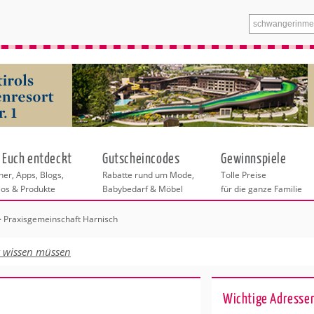
 Euch entdeckt
Gutscheincodes
Gewinnspiele
er, Apps, Blogs,
Rabatte rund um Mode,
Tolle Preise
eos & Produkte
Babybedarf & Möbel
für die ganze Familie
Praxisgemeinschaft Harnisch
n
tskurse
xen
ante Links
itung
t wissen müssen
entren Dortmund
eratung
undheit
enstleistungen
 & Baby
Wichtige Adressen