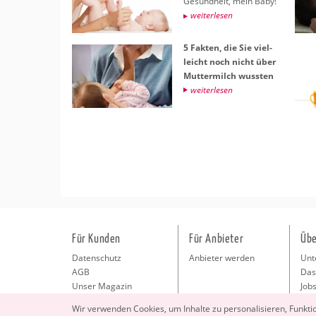
Ge­sund­heit, mein Baby!
wei­ter­le­sen
5 Fak­ten, die Sie viel­
leicht noch nicht über
Mut­ter­milch wuss­ten
wei­ter­le­sen
Für Kunden
Für Anbieter
Übe
Datenschutz
Anbieter werden
Unt
AGB
Das
Unser Magazin
Jobs
Pre
Wir ver­wen­den Coo­kies, um In­hal­te zu per­so­na­li­sie­ren, Funk­t
Kon