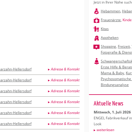
Jetzt in Ihrer Nähe such
Check­lis­ten
Be­ra­tung Dort­mund
Rück­bil­dung – Neu­fin­dung
In­ter­es­
Ge­burts­
Alle Be­hör­den­gän­ge auf einen Blick.
Das An­ge­bot für Un­ter­stüt­zung ist
Rück­bil­dung in der Heb­am­men­pra­xis
Stif­tun­g
Wir möch­
Hebammen
,
Heba
sehr um­fang­reich.
Dort­mund. Fin­den Sie ihre Mitte!
zur Check­lis­te
mehr.
Atem­übun
Frauenärzte
,
Kinde
wei­ter­le­sen
zum Kurs­an­ge­bot
das be­son
wei­ter­l
zum Kur
Kitas
Apotheken
Shopping
,
Freizeit
,
Fotografie & Diens
Schwangerschafts
Erste Hilfe & Bera
arzahn-Hellersdorf
Adresse & Kontakt
Mama & Baby
,
Kur
Psychosomatische 
arzahn-Hellersdorf
Adresse & Kontakt
Bindungsanalyse
arzahn-Hellersdorf
Adresse & Kontakt
arzahn-Hellersdorf
Adresse & Kontakt
Ak­tu­el­le News
Mitt­woch, 1. Juli 2026
arzahn-Hellersdorf
Adresse & Kontakt
ENGEL Fa­brik­ver­kauf in
arzahn-Hellersdorf
Adresse & Kontakt
Look
wei­ter­le­sen