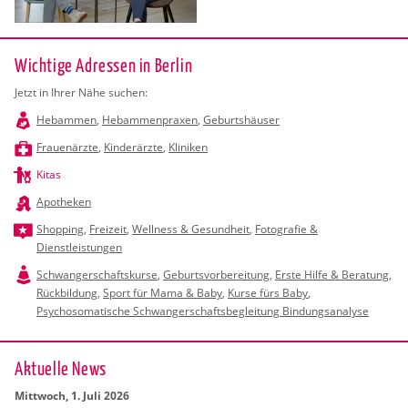
Wichtige Adressen in Berlin
Jetzt in Ihrer Nähe suchen:
Hebammen
,
Hebammenpraxen
,
Geburtshäuser
Frauenärzte
,
Kinderärzte
,
Kliniken
Kitas
Apotheken
Shopping
,
Freizeit
,
Wellness & Gesundheit
,
Fotografie &
Dienstleistungen
Schwangerschaftskurse
,
Geburtsvorbereitung
,
Erste Hilfe & Beratung
,
Rückbildung
,
Sport für Mama & Baby
,
Kurse fürs Baby
,
Psychosomatische Schwangerschaftsbegleitung Bindungsanalyse
Ak­tu­el­le News
Mitt­woch, 1. Juli 2026