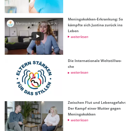
Me­nin­go­kok­ken-Er­kran­kung: So
kämpf­te sich Jus­ti­na zu­rück ins
Leben
wei­ter­le­sen
Die In­ter­na­tio­na­le Welt­still­wo­
che
wei­ter­le­sen
Zwi­schen Flut und Le­bens­ge­fahr:
Der Kampf einer Mut­ter gegen
Me­nin­go­kok­ken
wei­ter­le­sen