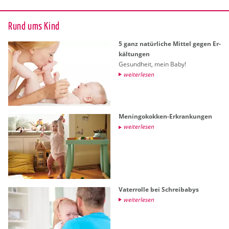
Rund ums Kind
5 ganz na­tür­li­che Mit­tel gegen Er­
käl­tun­gen
Ge­sund­heit, mein Baby!
wei­ter­le­sen
Me­nin­go­kok­ken-Er­kran­kun­gen
wei­ter­le­sen
Va­ter­rol­le bei Schreiba­bys
wei­ter­le­sen