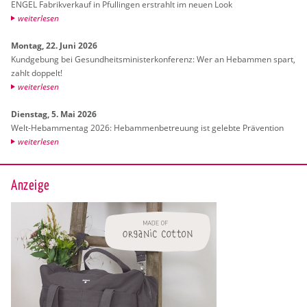
ENGEL Fa­brik­ver­kauf in Pful­lin­gen er­strahlt im neuen Look
wei­ter­le­sen
Mon­tag, 22. Juni 2026
Kund­ge­bung bei Ge­sund­heits­mi­nis­ter­kon­fe­renz: Wer an Heb­am­men spart,
zahlt dop­pelt!
wei­ter­le­sen
Diens­tag, 5. Mai 2026
Welt-Heb­am­men­tag 2026: Heb­am­men­be­treu­ung ist ge­leb­te Prä­ven­ti­on
wei­ter­le­sen
Anzeige