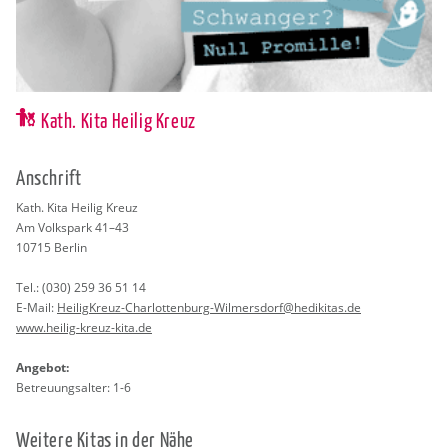
Kath. Kita Heilig Kreuz
An­schrift
Kath. Kita Hei­lig Kreuz
Am Volks­park 41–43
10715
Ber­lin
Tel.:
(030) 259 36 51 14
E-Mail:
Hei­lig­Kreuz-Char­lot­ten­burg-Wil­mers­dorf@​hedikitas.​de
www.​heilig-​kreuz-​kita.​de
An­ge­bot:
Be­treu­ungs­al­ter: 1-6
Wei­te­re Kitas in der Nähe