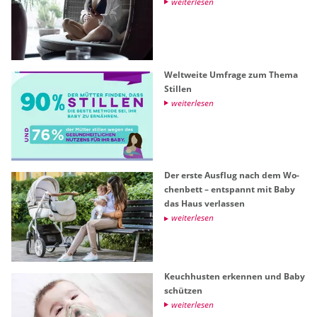
wei­ter­le­sen
Welt­wei­te Um­fra­ge zum Thema
Stil­len
wei­ter­le­sen
Der erste Aus­flug nach dem Wo­
chen­bett – ent­spannt mit Baby
das Haus ver­las­sen
wei­ter­le­sen
Keuch­hus­ten er­ken­nen und Baby
schüt­zen
wei­ter­le­sen