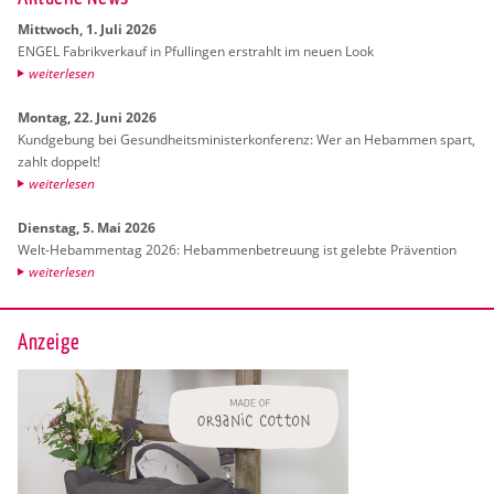
Mitt­woch, 1. Juli 2026
ENGEL Fa­brik­ver­kauf in Pful­lin­gen er­strahlt im neuen Look
wei­ter­le­sen
Mon­tag, 22. Juni 2026
Kund­ge­bung bei Ge­sund­heits­mi­nis­ter­kon­fe­renz: Wer an Heb­am­men spart,
zahlt dop­pelt!
wei­ter­le­sen
Diens­tag, 5. Mai 2026
Welt-Heb­am­men­tag 2026: Heb­am­men­be­treu­ung ist ge­leb­te Prä­ven­ti­on
wei­ter­le­sen
Anzeige