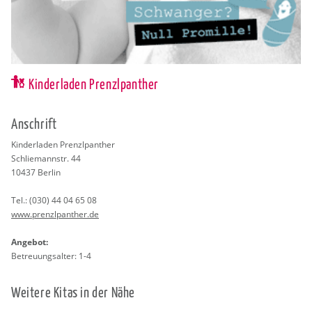
Kinderladen Prenzlpanther
An­schrift
Kin­der­la­den Prenzl­pan­ther
Schlie­mann­str. 44
10437
Ber­lin
Tel.:
(030) 44 04 65 08
www.​pre​nzlp​anth​er.​de
An­ge­bot:
Be­treu­ungs­al­ter: 1-4
Wei­te­re Kitas in der Nähe