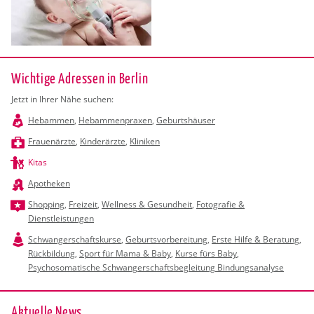
Wichtige Adressen in Berlin
Jetzt in Ihrer Nähe suchen:
Hebammen
,
Hebammenpraxen
,
Geburtshäuser
Frauenärzte
,
Kinderärzte
,
Kliniken
Kitas
Apotheken
Shopping
,
Freizeit
,
Wellness & Gesundheit
,
Fotografie &
Dienstleistungen
Schwangerschaftskurse
,
Geburtsvorbereitung
,
Erste Hilfe & Beratung
,
Rückbildung
,
Sport für Mama & Baby
,
Kurse fürs Baby
,
Psychosomatische Schwangerschaftsbegleitung Bindungsanalyse
Ak­tu­el­le News