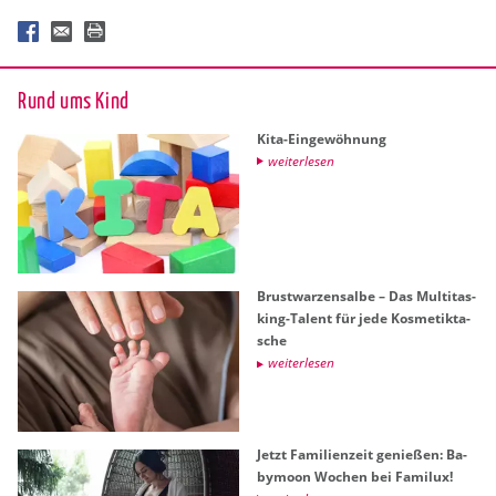
Rund ums Kind
Kita-Ein­ge­wöh­nung
wei­ter­le­sen
Brust­war­zen­sal­be – Das Mul­ti­tas­
king-Ta­lent für jede Kos­me­tik­ta­
sche
wei­ter­le­sen
Jetzt Fa­mi­li­en­zeit ge­nie­ßen: Ba­
by­moon Wo­chen bei Fa­mi­lux!