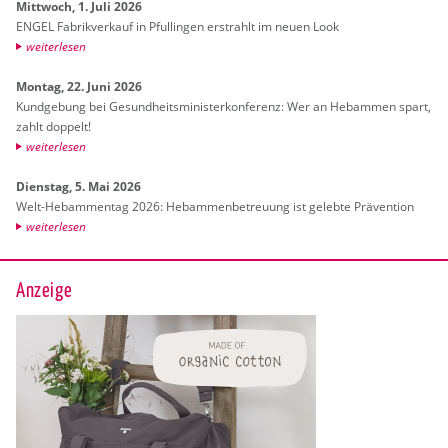
Mitt­woch, 1. Juli 2026
ENGEL Fa­brik­ver­kauf in Pful­lin­gen er­strahlt im neuen Look
wei­ter­le­sen
Mon­tag, 22. Juni 2026
Kund­ge­bung bei Ge­sund­heits­mi­nis­ter­kon­fe­renz: Wer an Heb­am­men spart,
zahlt dop­pelt!
wei­ter­le­sen
Diens­tag, 5. Mai 2026
Welt-Heb­am­men­tag 2026: Heb­am­men­be­treu­ung ist ge­leb­te Prä­ven­ti­on
wei­ter­le­sen
Anzeige