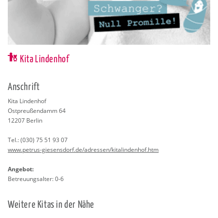
Kita Lindenhof
An­schrift
Kita Lin­den­hof
Ost­preu­ßen­damm 64
12207
Ber­lin
Tel.:
(030) 75 51 93 07
www.​petrus-​giesensdorf.​de/​adressen/​kit​alin​denh​of.​htm
An­ge­bot:
Be­treu­ungs­al­ter: 0-6
Wei­te­re Kitas in der Nähe