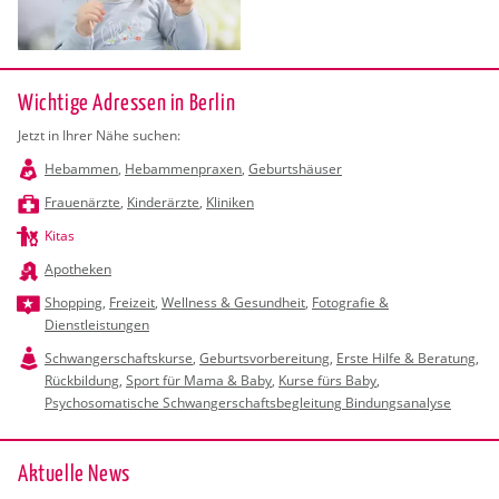
Wichtige Adressen in Berlin
Jetzt in Ihrer Nähe suchen:
Hebammen
,
Hebammenpraxen
,
Geburtshäuser
Frauenärzte
,
Kinderärzte
,
Kliniken
Kitas
Apotheken
Shopping
,
Freizeit
,
Wellness & Gesundheit
,
Fotografie &
Dienstleistungen
Schwangerschaftskurse
,
Geburtsvorbereitung
,
Erste Hilfe & Beratung
,
Rückbildung
,
Sport für Mama & Baby
,
Kurse fürs Baby
,
Psychosomatische Schwangerschaftsbegleitung Bindungsanalyse
Ak­tu­el­le News