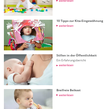
wei­ter­le­sen
10 Tipps zur Kita-Ein­ge­wöh­nung
wei­ter­le­sen
Stil­len in der Öf­fent­lich­keit
Ein Er­fah­rungs­be­richt
wei­ter­le­sen
Breifreie Bei­kost
wei­ter­le­sen