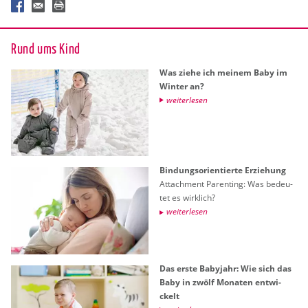
Rund ums Kind
Was ziehe ich mei­nem Baby im
Win­ter an?
wei­ter­le­sen
Bin­dungs­ori­en­tier­te Er­zie­hung
At­tach­ment Par­en­ting: Was be­deu­
tet es wirk­lich?
wei­ter­le­sen
Das erste Ba­by­jahr: Wie sich das
Baby in zwölf Mo­na­ten ent­wi­
ckelt