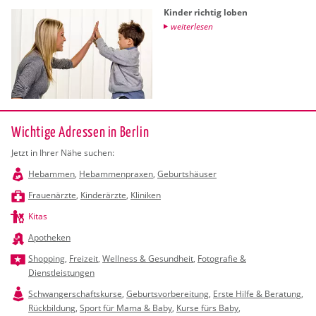
Kin­der rich­tig loben
wei­ter­le­sen
Wichtige Adressen in Berlin
Jetzt in Ihrer Nähe suchen:
Hebammen
,
Hebammenpraxen
,
Geburtshäuser
Frauenärzte
,
Kinderärzte
,
Kliniken
Kitas
Apotheken
Shopping
,
Freizeit
,
Wellness & Gesundheit
,
Fotografie &
Dienstleistungen
Schwangerschaftskurse
,
Geburtsvorbereitung
,
Erste Hilfe & Beratung
,
Rückbildung
,
Sport für Mama & Baby
,
Kurse fürs Baby
,