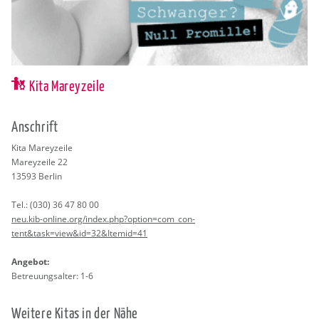
Kita Mareyzeile
An­schrift
Kita Ma­rey­zei­le
Ma­rey­zei­le 22
13593
Ber­lin
Tel.:
(030) 36 47 80 00
neu.​kib-on­line.org/index.​php?op­ti­on=com_­con­
tent&task=view&id=32&Itemid=41
An­ge­bot:
Be­treu­ungs­al­ter: 1-6
Wei­te­re Kitas in der Nähe