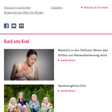
Deutsch-russischer
Staaken
Adresse & Kontakt
Kindergarten Welt für Kinder
Rund ums Kind
Masti­tis in der Still­zeit: Wenn das
Stil­len zur Her­aus­for­de­rung wird
wei­ter­le­sen
Spiel­zeug­freie Zeit
wei­ter­le­sen