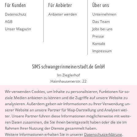
Für Kunden
Für Anbieter
Über uns
Datenschutz
Anbieter werden
Unternehmen
AGB
Das Team
Unser Magazin
Jobs bei uns
Presse
Kontakt
Impressum
SIMS schwangerinmeinerstadt.de GmbH
Im Zieglerhof
Haimhausenerstr. 22
85386 Deutenhausen bei München
Wir ver­wen­den Coo­kies, um In­hal­te zu per­so­na­li­sie­ren, Funk­tio­nen für so­
info@schwangerinmeinerstadt.de
zia­le Me­di­en an­bie­ten zu kön­nen und die Zu­grif­fe auf un­se­re Web­site zu
ana­ly­sie­ren. Au­ßer­dem geben wir In­for­ma­tio­nen zu Ihrer Ver­wen­dung un­
se­rer Web­site an un­se­re Part­ner für Map-Dar­stel­lung und Ana­ly­sen wei­
ter. Un­se­re Part­ner füh­ren diese In­for­ma­tio­nen mög­li­cher­wei­se mit wei­te­
ren Daten zu­sam­men, die Sie ihnen be­reit­ge­stellt haben oder die sie im
Rah­men Ihrer Nut­zung der Diens­te ge­sam­melt haben.
Copyright 2026 © SIMS schwangerinmeinerstadt.de GmbH.
Wei­te­re In­for­ma­tio­nen er­hal­ten Sie in un­se­rer
Da­ten­schut­z­er­klä­rung
.