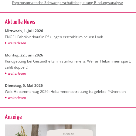
Psychosomatische Schwangerschaftsbegleitung Bindungsanalyse
Ak­tu­el­le News
Mitt­woch, 1. Juli 2026
ENGEL Fa­brik­ver­kauf in Pful­lin­gen er­strahlt im neuen Look
wei­ter­le­sen
Mon­tag, 22. Juni 2026
Kund­ge­bung bei Ge­sund­heits­mi­nis­ter­kon­fe­renz: Wer an Heb­am­men spart,
zahlt dop­pelt!
wei­ter­le­sen
Diens­tag, 5. Mai 2026
Welt-Heb­am­men­tag 2026: Heb­am­men­be­treu­ung ist ge­leb­te Prä­ven­ti­on
wei­ter­le­sen
Anzeige