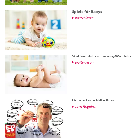
Spie­le für Babys
wei­ter­le­sen
Stoff­win­del vs. Ein­weg-Win­deln
wei­ter­le­sen
On­line Erste Hilfe Kurs
zum An­ge­bot