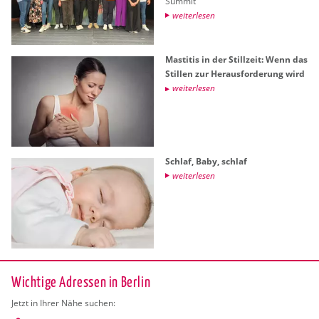
Sum­mit
wei­ter­le­sen
Masti­tis in der Still­zeit: Wenn das
Stil­len zur Her­aus­for­de­rung wird
wei­ter­le­sen
Schlaf, Baby, schlaf
wei­ter­le­sen
Wichtige Adressen in Berlin
Jetzt in Ihrer Nähe suchen: