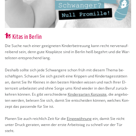
Kitas in Berlin
Die Suche nach einer ge­eig­ne­ten Kin­der­be­treu­ung kann recht ner­ven­auf­
rei­bend sein, denn gute Ki­ta­plät­ze sind in Ber­lin heiß be­gehrt und die War­
te­lis­ten ent­spre­chend lang.
Des­halb soll­te sich jede Schwan­ge­re schon früh mit die­sem Thema be­
schäf­ti­gen. Schau­en Sie sich ge­zielt eine Krip­pen und Kin­der­ta­ges­stät­ten
an, damit Sie Ihr Klei­nes in den bes­ten Hän­den wis­sen und nach Ihrer El­
tern­zeit un­be­las­tet und ohne Sorge ums Kind wie­der in den Beruf zu­rück­
keh­ren kön­nen. Es gibt ver­schie­de­ne
Kin­der­gar­ten Kon­zep­te
, die an­ge­bo­
ten wer­den, be­le­sen Sie sich, damit Sie ent­schei­den kön­nen, wel­ches Kon­
zept das pas­sen­de für Sie ist.
Pla­nen Sie auch reich­lich Zeit für die
Ein­ge­wöh­nung
ein, damit Sie nicht
unter Druck ge­ra­ten, wenn der erste Ar­beits­tag zu schnell vor der Tür
steht.