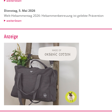
wei­ter­le­sen
Diens­tag, 5. Mai 2026
Welt-Heb­am­men­tag 2026: Heb­am­men­be­treu­ung ist ge­leb­te Prä­ven­ti­on
wei­ter­le­sen
Anzeige