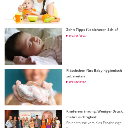
Zehn Tipps für si­che­ren Schlaf
wei­ter­le­sen
Fläsch­chen fürs Baby hy­gie­nisch
zu­be­rei­ten
wei­ter­le­sen
Kin­der­er­näh­rung: We­ni­ger Druck,
mehr Leich­tig­keit
Er­kennt­nis­se vom Kids Er­näh­rungs