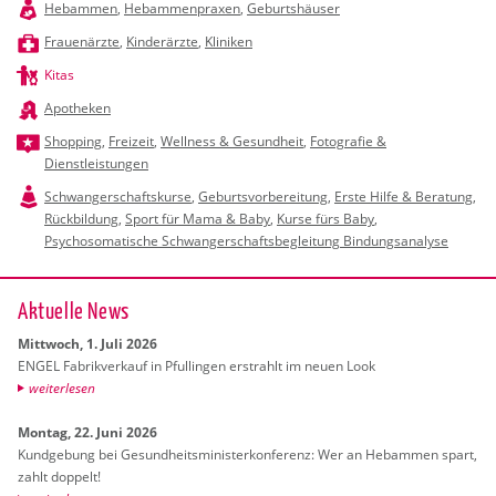
Hebammen
,
Hebammenpraxen
,
Geburtshäuser
Frauenärzte
,
Kinderärzte
,
Kliniken
Kitas
Apotheken
Shopping
,
Freizeit
,
Wellness & Gesundheit
,
Fotografie &
Dienstleistungen
Schwangerschaftskurse
,
Geburtsvorbereitung
,
Erste Hilfe & Beratung
,
Rückbildung
,
Sport für Mama & Baby
,
Kurse fürs Baby
,
Psychosomatische Schwangerschaftsbegleitung Bindungsanalyse
Ak­tu­el­le News
Mitt­woch, 1. Juli 2026
ENGEL Fa­brik­ver­kauf in Pful­lin­gen er­strahlt im neuen Look
wei­ter­le­sen
Mon­tag, 22. Juni 2026
Kund­ge­bung bei Ge­sund­heits­mi­nis­ter­kon­fe­renz: Wer an Heb­am­men spart,
zahlt dop­pelt!