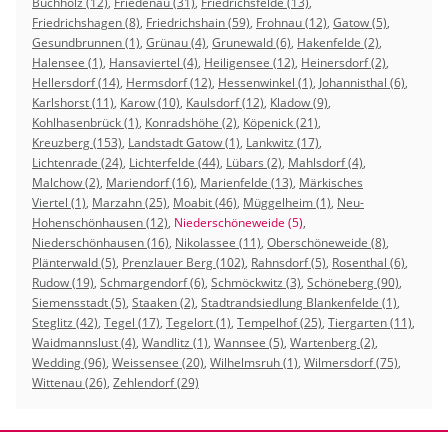
Buchholz (12)
,
Friedenau (31)
,
Friedrichsfelde (13)
,
Friedrichshagen (8)
,
Friedrichshain (59)
,
Frohnau (12)
,
Gatow (5)
,
Gesundbrunnen (1)
,
Grünau (4)
,
Grunewald (6)
,
Hakenfelde (2)
,
Halensee (1)
,
Hansaviertel (4)
,
Heiligensee (12)
,
Heinersdorf (2)
,
Hellersdorf (14)
,
Hermsdorf (12)
,
Hessenwinkel (1)
,
Johannisthal (6)
,
Karlshorst (11)
,
Karow (10)
,
Kaulsdorf (12)
,
Kladow (9)
,
Kohlhasenbrück (1)
,
Konradshöhe (2)
,
Köpenick (21)
,
Kreuzberg (153)
,
Landstadt Gatow (1)
,
Lankwitz (17)
,
Lichtenrade (24)
,
Lichterfelde (44)
,
Lübars (2)
,
Mahlsdorf (4)
,
Malchow (2)
,
Mariendorf (16)
,
Marienfelde (13)
,
Märkisches
Viertel (1)
,
Marzahn (25)
,
Moabit (46)
,
Müggelheim (1)
,
Neu-
Hohenschönhausen (12)
,
Niederschöneweide (5)
,
Niederschönhausen (16)
,
Nikolassee (11)
,
Oberschöneweide (8)
,
Plänterwald (5)
,
Prenzlauer Berg (102)
,
Rahnsdorf (5)
,
Rosenthal (6)
,
Rudow (19)
,
Schmargendorf (6)
,
Schmöckwitz (3)
,
Schöneberg (90)
,
Siemensstadt (5)
,
Staaken (2)
,
Stadtrandsiedlung Blankenfelde (1)
,
Steglitz (42)
,
Tegel (17)
,
Tegelort (1)
,
Tempelhof (25)
,
Tiergarten (11)
,
Waidmannslust (4)
,
Wandlitz (1)
,
Wannsee (5)
,
Wartenberg (2)
,
Wedding (96)
,
Weissensee (20)
,
Wilhelmsruh (1)
,
Wilmersdorf (75)
,
Wittenau (26)
,
Zehlendorf (29)