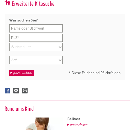
Erweiterte Kitasuche
Was su­chen Sie?
* Diese Fel­der sind Pflicht­fel­der.
jetzt suchen
Rund ums Kind
Bei­kost
wei­ter­le­sen