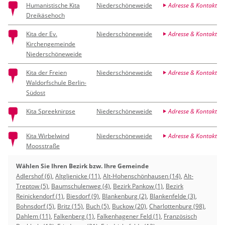
Humanistische Kita
Niederschöneweide
Adresse & Kontakt
Dreikäsehoch
Kita der Ev.
Niederschöneweide
Adresse & Kontakt
Kirchengemeinde
Niederschöneweide
Kita der Freien
Niederschöneweide
Adresse & Kontakt
Waldorfschule Berlin-
Südost
Kita Spreeknirpse
Niederschöneweide
Adresse & Kontakt
Kita Wirbelwind
Niederschöneweide
Adresse & Kontakt
Moosstraße
Wählen Sie Ihren Bezirk bzw. Ihre Gemeinde
Adlershof (6)
,
Altglienicke (11)
,
Alt-Hohenschönhausen (14)
,
Alt-
Treptow (5)
,
Baumschulenweg (4)
,
Bezirk Pankow (1)
,
Bezirk
Reinickendorf (1)
,
Biesdorf (9)
,
Blankenburg (2)
,
Blankenfelde (3)
,
Bohnsdorf (5)
,
Britz (15)
,
Buch (5)
,
Buckow (20)
,
Charlottenburg (98)
,
Dahlem (11)
,
Falkenberg (1)
,
Falkenhagener Feld (1)
,
Französisch