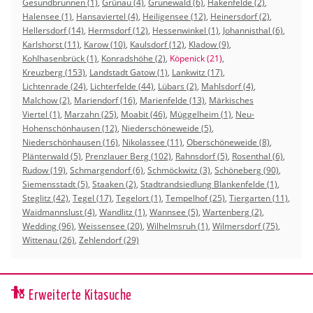
Gesundbrunnen (1)
,
Grünau (4)
,
Grunewald (6)
,
Hakenfelde (2)
,
Halensee (1)
,
Hansaviertel (4)
,
Heiligensee (12)
,
Heinersdorf (2)
,
Hellersdorf (14)
,
Hermsdorf (12)
,
Hessenwinkel (1)
,
Johannisthal (6)
,
Karlshorst (11)
,
Karow (10)
,
Kaulsdorf (12)
,
Kladow (9)
,
Kohlhasenbrück (1)
,
Konradshöhe (2)
,
Köpenick (21)
,
Kreuzberg (153)
,
Landstadt Gatow (1)
,
Lankwitz (17)
,
Lichtenrade (24)
,
Lichterfelde (44)
,
Lübars (2)
,
Mahlsdorf (4)
,
Malchow (2)
,
Mariendorf (16)
,
Marienfelde (13)
,
Märkisches
Viertel (1)
,
Marzahn (25)
,
Moabit (46)
,
Müggelheim (1)
,
Neu-
Hohenschönhausen (12)
,
Niederschöneweide (5)
,
Niederschönhausen (16)
,
Nikolassee (11)
,
Oberschöneweide (8)
,
Plänterwald (5)
,
Prenzlauer Berg (102)
,
Rahnsdorf (5)
,
Rosenthal (6)
,
Rudow (19)
,
Schmargendorf (6)
,
Schmöckwitz (3)
,
Schöneberg (90)
,
Siemensstadt (5)
,
Staaken (2)
,
Stadtrandsiedlung Blankenfelde (1)
,
Steglitz (42)
,
Tegel (17)
,
Tegelort (1)
,
Tempelhof (25)
,
Tiergarten (11)
,
Waidmannslust (4)
,
Wandlitz (1)
,
Wannsee (5)
,
Wartenberg (2)
,
Wedding (96)
,
Weissensee (20)
,
Wilhelmsruh (1)
,
Wilmersdorf (75)
,
Wittenau (26)
,
Zehlendorf (29)
Erweiterte Kitasuche