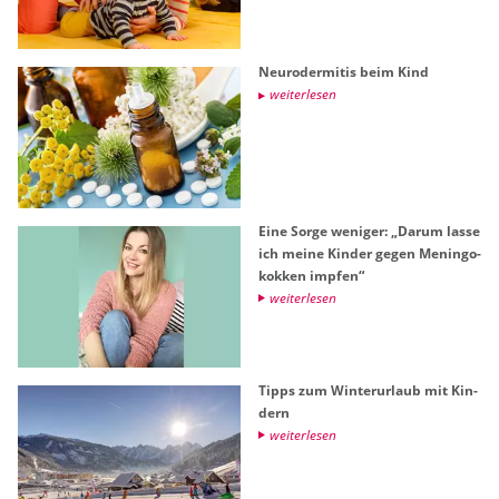
Neu­ro­der­mi­tis beim Kind
wei­ter­le­sen
Eine Sorge we­ni­ger: „Darum lasse
ich meine Kin­der gegen Me­nin­go­
kok­ken imp­fen“
wei­ter­le­sen
Tipps zum Win­ter­ur­laub mit Kin­
dern
wei­ter­le­sen