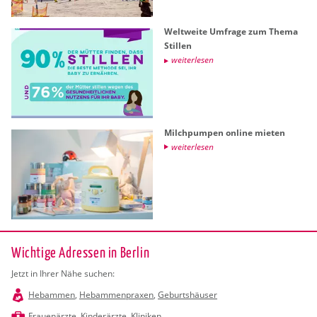
Welt­wei­te Um­fra­ge zum Thema
Stil­len
wei­ter­le­sen
Milch­pum­pen on­line mie­ten
wei­ter­le­sen
Wichtige Adressen in Berlin
Jetzt in Ihrer Nähe suchen:
Hebammen
,
Hebammenpraxen
,
Geburtshäuser
Frauenärzte
,
Kinderärzte
,
Kliniken