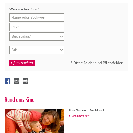
Was su­chen Sie?
* Diese Fel­der sind Pflicht­fel­der.
jetzt suchen
Rund ums Kind
Der Ver­ein Rück­halt
wei­ter­le­sen