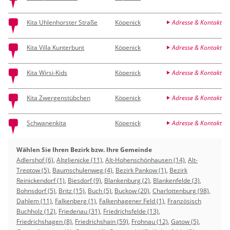
Kita Uhlenhorster Straße
Köpenick
Adresse & Kontakt
Kita Villa Kunterbunt
Köpenick
Adresse & Kontakt
Kita Wirsi-Kids
Köpenick
Adresse & Kontakt
Kita Zwergenstübchen
Köpenick
Adresse & Kontakt
Schwanenkita
Köpenick
Adresse & Kontakt
Wählen Sie Ihren Bezirk bzw. Ihre Gemeinde
Adlershof (6)
,
Altglienicke (11)
,
Alt-Hohenschönhausen (14)
,
Alt-
Treptow (5)
,
Baumschulenweg (4)
,
Bezirk Pankow (1)
,
Bezirk
Reinickendorf (1)
,
Biesdorf (9)
,
Blankenburg (2)
,
Blankenfelde (3)
,
Bohnsdorf (5)
,
Britz (15)
,
Buch (5)
,
Buckow (20)
,
Charlottenburg (98)
,
Dahlem (11)
,
Falkenberg (1)
,
Falkenhagener Feld (1)
,
Französisch
Buchholz (12)
,
Friedenau (31)
,
Friedrichsfelde (13)
,
Friedrichshagen (8)
,
Friedrichshain (59)
,
Frohnau (12)
,
Gatow (5)
,