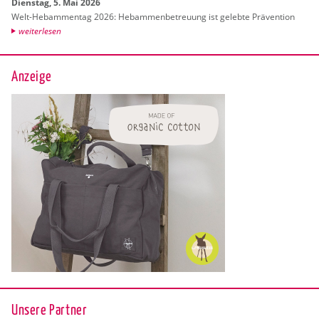
Diens­tag, 5. Mai 2026
Welt-Heb­am­men­tag 2026: Heb­am­men­be­treu­ung ist ge­leb­te Prä­ven­ti­on
wei­ter­le­sen
Anzeige
Unsere Partner