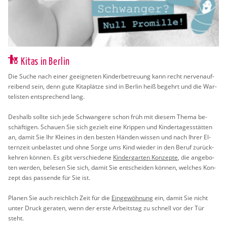
Kitas in Berlin
Die Suche nach einer ge­eig­ne­ten Kin­der­be­treu­ung kann recht ner­ven­auf­
rei­bend sein, denn gute Ki­ta­plät­ze sind in Ber­lin heiß be­gehrt und die War­
te­lis­ten ent­spre­chend lang.
Des­halb soll­te sich jede Schwan­ge­re schon früh mit die­sem Thema be­
schäf­ti­gen. Schau­en Sie sich ge­zielt eine Krip­pen und Kin­der­ta­ges­stät­ten
an, damit Sie Ihr Klei­nes in den bes­ten Hän­den wis­sen und nach Ihrer El­
tern­zeit un­be­las­tet und ohne Sorge ums Kind wie­der in den Beruf zu­rück­
keh­ren kön­nen. Es gibt ver­schie­de­ne
Kin­der­gar­ten Kon­zep­te
, die an­ge­bo­
ten wer­den, be­le­sen Sie sich, damit Sie ent­schei­den kön­nen, wel­ches Kon­
zept das pas­sen­de für Sie ist.
Pla­nen Sie auch reich­lich Zeit für die
Ein­ge­wöh­nung
ein, damit Sie nicht
unter Druck ge­ra­ten, wenn der erste Ar­beits­tag zu schnell vor der Tür
steht.