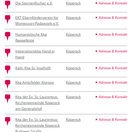
Die Sternenfischer e.V.
Köpenick
Adresse & Kontakt
EKT Elternförderverein für
Köpenick
Adresse & Kontakt
Montessori-Pädagogik e.V.
Humanistische Kita
Köpenick
Adresse & Kontakt
Rappelkiste
Integrationskita Hand in
Köpenick
Adresse & Kontakt
Hand
Kath. Kita St. Josefstift
Köpenick
Adresse & Kontakt
Kita Amtsfelder Knirpse
Köpenick
Adresse & Kontakt
Kita der Ev. St.-Laurentius-
Köpenick
Adresse & Kontakt
Kirchengemeinde Köpenick
am Generalshof
Kita der Ev. St.-Laurentius-
Köpenick
Adresse & Kontakt
Kirchengemeinde Köpenick
Rudower Straße