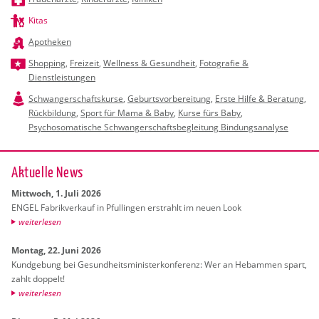
Kitas
Apotheken
Shopping
,
Freizeit
,
Wellness & Gesundheit
,
Fotografie &
Dienstleistungen
Schwangerschaftskurse
,
Geburtsvorbereitung
,
Erste Hilfe & Beratung
,
Rückbildung
,
Sport für Mama & Baby
,
Kurse fürs Baby
,
Psychosomatische Schwangerschaftsbegleitung Bindungsanalyse
Ak­tu­el­le News
Mitt­woch, 1. Juli 2026
ENGEL Fa­brik­ver­kauf in Pful­lin­gen er­strahlt im neuen Look
wei­ter­le­sen
Mon­tag, 22. Juni 2026
Kund­ge­bung bei Ge­sund­heits­mi­nis­ter­kon­fe­renz: Wer an Heb­am­men spart,
zahlt dop­pelt!
wei­ter­le­sen