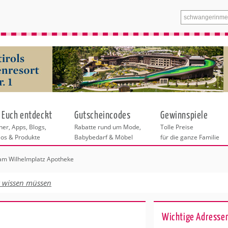
 Euch entdeckt
Gutscheincodes
Gewinnspiele
er, Apps, Blogs,
Rabatte rund um Mode,
Tolle Preise
eos & Produkte
Babybedarf & Möbel
für die ganze Familie
am Wilhelmplatz Apotheke
n
tskurse
xen
ante Links
itung
t wissen müssen
entren Dortmund
eratung
undheit
enstleistungen
 & Baby
Wichtige Adressen