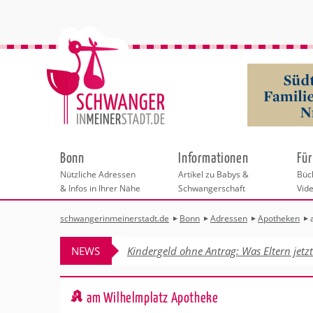
Bonn
Informationen
Für
Nützliche Adressen
Artikel zu Babys &
Büch
& Infos in Ihrer Nähe
Schwangerschaft
Vid
schwangerinmeinerstadt.de
Bonn
Adressen
Apotheken
Städteauswahl
Hebammen
Checklisten
Beratungsstelle
Schwangerschaf
Shopping
Hebammenpra
Infos & interess
Geburtsvorbere
Freizeit
NEWS
Kindergeld ohne Antrag: Was Eltern jetz
Geburtshäuser
Kinderwunschz
Erste Hilfe & B
Wellness & Ges
Adressen
Frauenärzte
Rückbildung
Fotografie & Di
Kinderärzte
Sport für Mama
Behördengänge &
am Wilhelmplatz Apotheke
Kliniken
Kurse fürs Baby