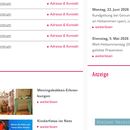
entrum
Adresse & Kontakt
Mon­tag, 22. Juni 2026
entrum
Adresse & Kontakt
Kund­ge­bung bei Ge­sund­
an Heb­am­men spart, za
entrum
Adresse & Kontakt
wei­ter­le­sen
entrum
Adresse & Kontakt
Diens­tag, 5. Mai 2026
Welt-Heb­am­men­tag 202
entrum
Adresse & Kontakt
ge­leb­te Prä­ven­ti­on
wei­ter­le­sen
Anzeige
Me­nin­go­kok­ken-Er­kran­
kun­gen
wei­ter­le­sen
Kin­der­fo­tos im Netz
wei­ter­le­sen