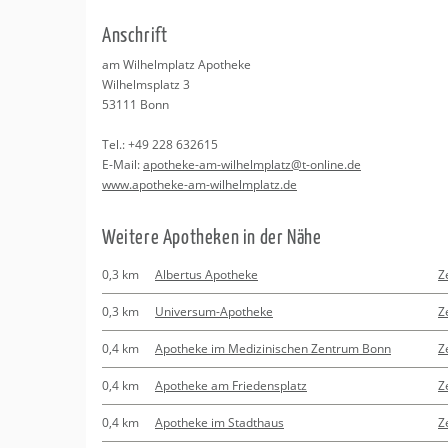
Erledigungen
Kitas
An­schrift
Apotheken
Beratung
am Wil­helm­platz Apo­the­ke
Wil­helms­platz 3
Kurse
53111
Bonn
Tel.:
+49 228 632615
Regionale Tipps
E-Mail:
apo­the­ke-am-wil­helm­platz@​t-​online.​de
www.​apotheke-​am-​wil​helm​plat​z.​de
Wei­te­re Apo­the­ken in der Nähe
0,3 km
Albertus Apotheke
Z
0,3 km
Universum-Apotheke
Z
0,4 km
Apotheke im Medizinischen Zentrum Bonn
Z
0,4 km
Apotheke am Friedensplatz
Z
0,4 km
Apotheke im Stadthaus
Z