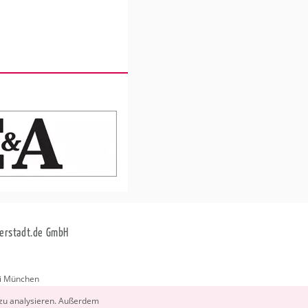
erstadt.de GmbH
i München
stadt.de
 zu ana­ly­sie­ren. Au­ßer­dem