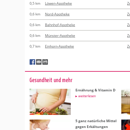
0,5 km
Löwen-Apotheke
Z
0,6 km
Nord-Apotheke
Z
0,6 km
Bahnhof-Apotheke
Z
0,6 km
Münster-Apotheke
Z
0,7 km
Einhorn-Apotheke
Z
Ge­sund­heit und mehr
Er­näh­rung & Vit­amin D
wei­ter­le­sen
5 ganz na­tür­li­che Mit­tel
gegen Er­käl­tun­gen