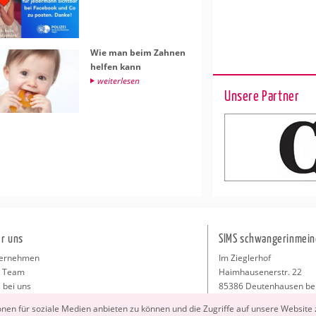
Wie man beim Zah­nen
hel­fen kann
wei­ter­le­sen
Unsere Partner
r uns
SIMS schwangerinmein
ernehmen
Im Zieglerhof
 Team
Haimhausenerstr. 22
 bei uns
85386 Deutenhausen be
sse
info@schwangerinmeiner
io­nen für so­zia­le Me­di­en an­bie­ten zu kön­nen und die Zu­grif­fe auf un­se­re Web­site
takt