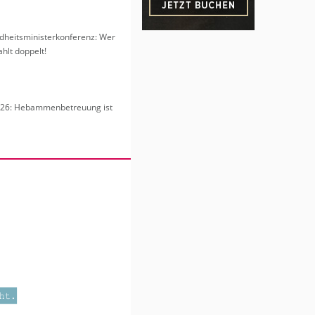
heits­mi­nis­ter­kon­fe­renz: Wer
hlt dop­pelt!
6: Heb­am­men­be­treu­ung ist