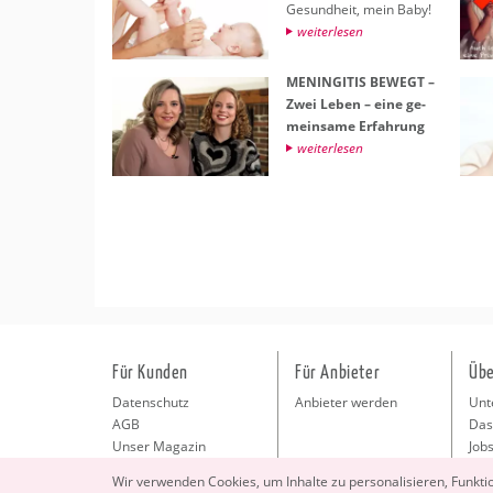
Ge­sund­heit, mein Baby!
wei­ter­le­sen
ME­NIN­GI­TIS BE­WEGT –
Zwei Leben – eine ge­
mein­sa­me Er­fah­rung
wei­ter­le­sen
Für Kunden
Für Anbieter
Übe
Datenschutz
Anbieter werden
Unt
AGB
Das
Unser Magazin
Jobs
Pre
Wir ver­wen­den Coo­kies, um In­hal­te zu per­so­na­li­sie­ren, Funk­t
Kon