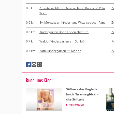
0,6 km
Arbeiterwohlfahrt Kreisverband Bonn e.V. Villa
Z
W.i.E.
0,6 km
Ev. Montessori-Kinderhaus Wittelsbacher Pänz
Z
0,6 km
Kindergarten Bonn Endenicher Str.
Z
0,7 km
Waldorfkindergarten am Schloß
P
0,7 km
Kath. Kindergarten St. Marien
Z
Rund ums Kind
Stil­len – das Be­gleit­
buch für eine glück­li­
che Still­zeit
wei­ter­le­sen