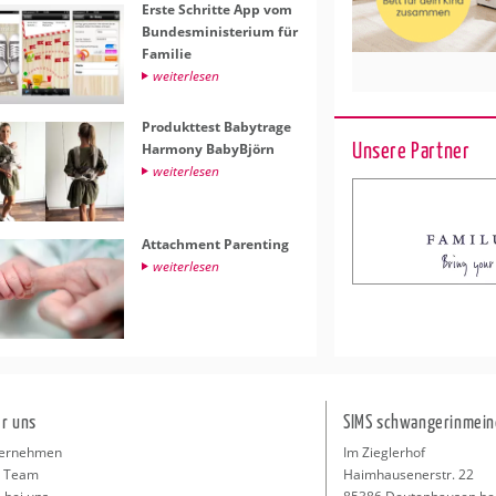
Erste Schrit­te App vom
Bun­des­mi­nis­te­ri­um für
Fa­mi­lie
wei­ter­le­sen
Pro­dukt­test Ba­by­t­ra­ge
Unsere Partner
Har­mo­ny Ba­byB­jörn
wei­ter­le­sen
At­tach­ment Par­en­ting
wei­ter­le­sen
r uns
SIMS schwangerinmein
ernehmen
Im Zieglerhof
 Team
Haimhausenerstr. 22