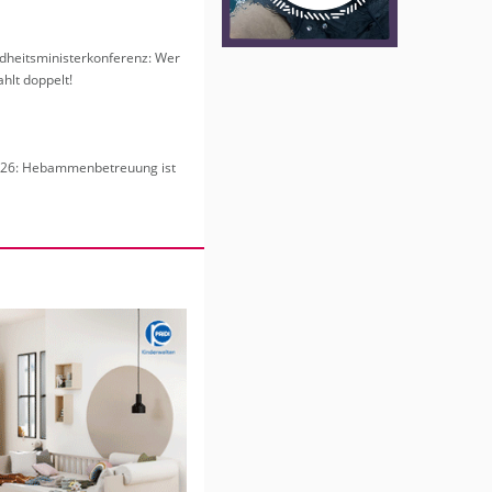
heits­mi­nis­ter­kon­fe­renz: Wer
hlt dop­pelt!
6: Heb­am­men­be­treu­ung ist