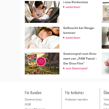
i-size Kin­der­sit­ze
wei­ter­le­sen
Gelb­sucht bei Neu­ge­
bo­re­nen
wei­ter­le­sen
Ge­winn­spiel zum Ki­no­
start von „PAW Pa­t­rol –
Der Dino Film“
zum Ge­winn­spiel
Für Kunden
Für Anbieter
Übe
Datenschutz
Anbieter werden
Unt
AGB
Das