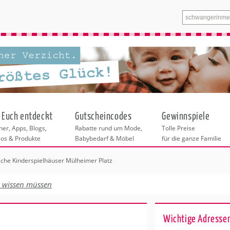
 Euch entdeckt
Gutscheincodes
Gewinnspiele
er, Apps, Blogs,
Rabatte rund um Mode,
Tolle Preise
eos & Produkte
Babybedarf & Möbel
für die ganze Familie
sche Kinderspielhäuser Mülheimer Platz
tskurse
xen
ante Links
itung
t wissen müssen
entren Bonn
eratung
undheit
enstleistungen
 & Baby
z
Wichtige Adressen