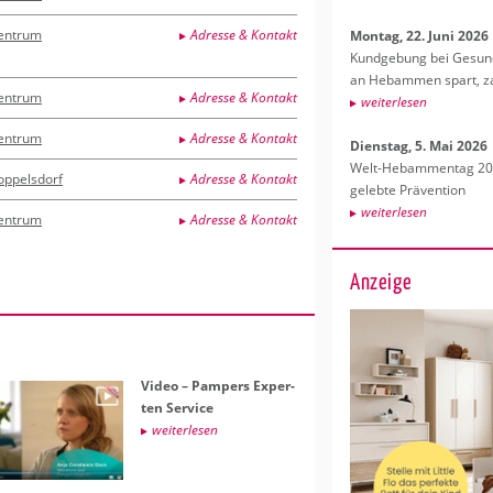
entrum
Adresse & Kontakt
Mon­tag, 22. Juni 2026
Kund­ge­bung bei Ge­sund­
an Heb­am­men spart, za
entrum
Adresse & Kontakt
wei­ter­le­sen
entrum
Adresse & Kontakt
Diens­tag, 5. Mai 2026
Welt-Heb­am­men­tag 202
oppelsdorf
Adresse & Kontakt
ge­leb­te Prä­ven­ti­on
wei­ter­le­sen
entrum
Adresse & Kontakt
Anzeige
Video – Pam­pers Ex­per­
ten Ser­vice
wei­ter­le­sen