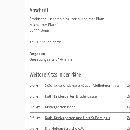
Erledigungen
Kitas
Psychosomatisc
An­schrift
Schwangerschaf
Apotheken
Beratung
Bindungsanalys
Städ­ti­sche Kin­der­spiel­häu­ser Mül­hei­mer Platz
Mül­hei­mer Platz 1
Kurse
53111
Bonn
Tel.:
0228/ 77 56 58
Regionale Tipps
An­ge­bot:
Be­treu­ungs­al­ter: 1-6 Jahre
Wei­te­re Kitas in der Nähe
0,0 km
Städtische Kinderspielhäuser Mülheimer Platz
Z
0,5 km
Kath. Kindergarten Brüdergasse
Z
0,5 km
Kindergarten Bonn
P
0,6 km
Kath. Kindergarten und Hort St.Remigius
Z
0,6 km
Die kleinen Strolche e.V.
Z