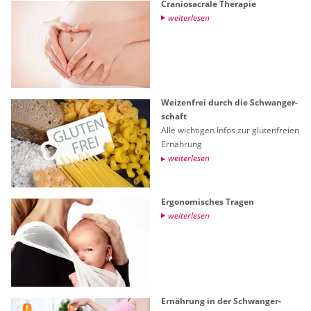
Cra­nio­sa­cra­le The­ra­pie
wei­ter­le­sen
Wei­zen­frei durch die Schwan­ger­
schaft
Alle wich­ti­gen Infos zur glu­ten­frei­en
Er­näh­rung
wei­ter­le­sen
Er­go­no­mi­sches Tra­gen
wei­ter­le­sen
Er­näh­rung in der Schwan­ger­