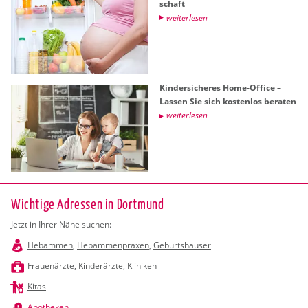
schaft
wei­ter­le­sen
Kin­der­si­che­res Home-Of­fice –
Las­sen Sie sich kos­ten­los be­ra­ten
wei­ter­le­sen
Wichtige Adressen in Dortmund
Jetzt in Ihrer Nähe suchen:
Hebammen
,
Hebammenpraxen
,
Geburtshäuser
Frauenärzte
,
Kinderärzte
,
Kliniken
Kitas
Apotheken