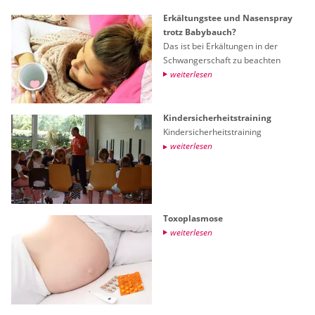
Er­käl­tungs­tee und Na­sen­spray
trotz Ba­by­bauch?
Das ist bei Er­käl­tun­gen in der
Schwan­ger­schaft zu be­ach­ten
wei­ter­le­sen
Kin­der­si­cher­heits­trai­ning
Kin­der­si­cher­heits­trai­ning
wei­ter­le­sen
To­xo­plas­mo­se
wei­ter­le­sen