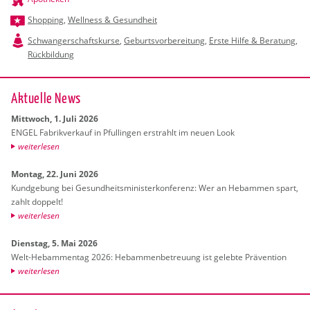
Shopping
,
Wellness & Gesundheit
Schwangerschaftskurse
,
Geburtsvorbereitung
,
Erste Hilfe & Beratung
,
Rückbildung
Ak­tu­el­le News
Mitt­woch, 1. Juli 2026
ENGEL Fa­brik­ver­kauf in Pful­lin­gen er­strahlt im neuen Look
wei­ter­le­sen
Mon­tag, 22. Juni 2026
Kund­ge­bung bei Ge­sund­heits­mi­nis­ter­kon­fe­renz: Wer an Heb­am­men spart,
zahlt dop­pelt!
wei­ter­le­sen
Diens­tag, 5. Mai 2026
Welt-Heb­am­men­tag 2026: Heb­am­men­be­treu­ung ist ge­leb­te Prä­ven­ti­on
wei­ter­le­sen