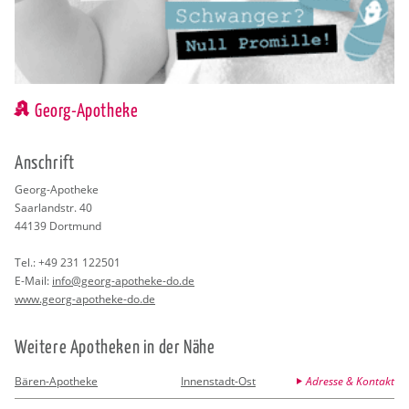
Georg-Apotheke
An­schrift
Georg-Apo­the­ke
Saar­land­str. 40
44139
Dort­mund
Tel.:
+49 231 122501
E-Mail:
info@​georg-​apotheke-​do.​de
www.​georg-​apotheke-​do.​de
Wei­te­re Apo­the­ken in der Nähe
Bären-Apotheke
Innenstadt-Ost
Adresse & Kontakt