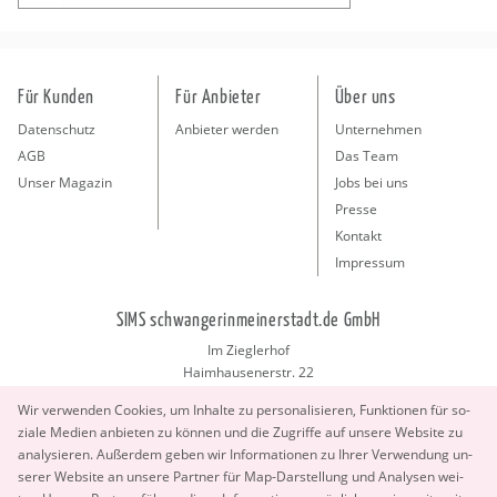
Für Kunden
Für Anbieter
Über uns
Datenschutz
Anbieter werden
Unternehmen
AGB
Das Team
Unser Magazin
Jobs bei uns
Presse
Kontakt
Impressum
SIMS schwangerinmeinerstadt.de GmbH
Im Zieglerhof
Haimhausenerstr. 22
85386 Deutenhausen bei München
Wir ver­wen­den Coo­kies, um In­hal­te zu per­so­na­li­sie­ren, Funk­tio­nen für so­
info@schwangerinmeinerstadt.de
zia­le Me­di­en an­bie­ten zu kön­nen und die Zu­grif­fe auf un­se­re Web­site zu
ana­ly­sie­ren. Au­ßer­dem geben wir In­for­ma­tio­nen zu Ihrer Ver­wen­dung un­
se­rer Web­site an un­se­re Part­ner für Map-Dar­stel­lung und Ana­ly­sen wei­