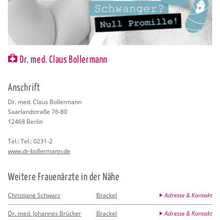
Dr. med. Claus Bollermann
An­schrift
Dr. med. Claus Bol­ler­mann
Saar­land­stra­ße 76-80
12468
Ber­lin
Tel.:
Tel.: 0231-2
www.​dr-​bollermann.​de
Wei­te­re Frau­en­ärz­te in der Nähe
Christiane Schwarz
Brackel
Adresse & Kontakt
Dr. med. Johannes Brücker
Brackel
Adresse & Kontakt