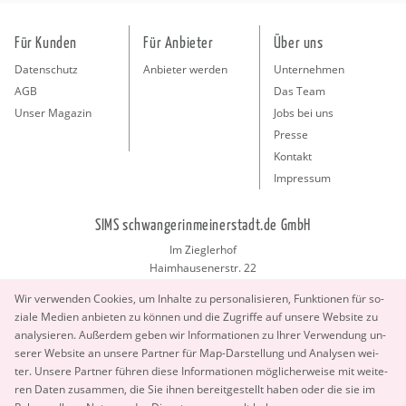
Für Kunden
Für Anbieter
Über uns
Datenschutz
Anbieter werden
Unternehmen
AGB
Das Team
Unser Magazin
Jobs bei uns
Presse
Kontakt
Impressum
SIMS schwangerinmeinerstadt.de GmbH
Im Zieglerhof
Haimhausenerstr. 22
85386 Deutenhausen bei München
Wir ver­wen­den Coo­kies, um In­hal­te zu per­so­na­li­sie­ren, Funk­tio­nen für so­
info@schwangerinmeinerstadt.de
zia­le Me­di­en an­bie­ten zu kön­nen und die Zu­grif­fe auf un­se­re Web­site zu
ana­ly­sie­ren. Au­ßer­dem geben wir In­for­ma­tio­nen zu Ihrer Ver­wen­dung un­
se­rer Web­site an un­se­re Part­ner für Map-Dar­stel­lung und Ana­ly­sen wei­
ter. Un­se­re Part­ner füh­ren diese In­for­ma­tio­nen mög­li­cher­wei­se mit wei­te­
ren Daten zu­sam­men, die Sie ihnen be­reit­ge­stellt haben oder die sie im