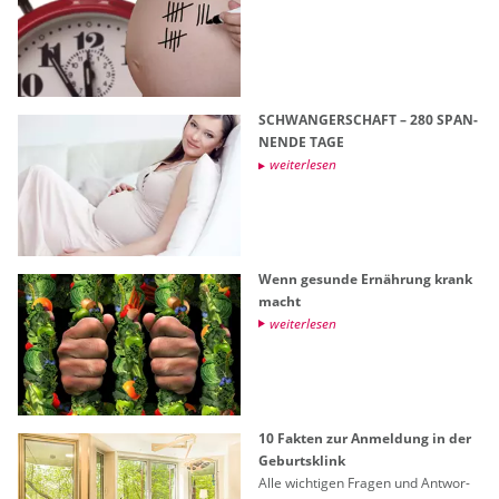
SCHWAN­GER­SCHAFT – 280 SPAN­
NEN­DE TAGE
wei­ter­le­sen
Wenn ge­sun­de Er­näh­rung krank
macht
wei­ter­le­sen
10 Fak­ten zur An­mel­dung in der
Ge­burts­klink
Alle wich­ti­gen Fra­gen und Ant­wor­