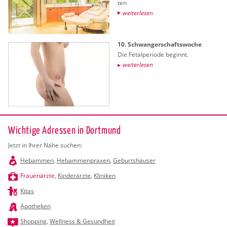
ten
wei­ter­le­sen
10. Schwan­ger­schafts­wo­che
Die Fe­tal­pe­ri­ode be­ginnt.
wei­ter­le­sen
Wichtige Adressen in Dortmund
Jetzt in Ihrer Nähe suchen:
Hebammen
,
Hebammenpraxen
,
Geburtshäuser
Frauenärzte
,
Kinderärzte
,
Kliniken
Kitas
Apotheken
Shopping
,
Wellness & Gesundheit