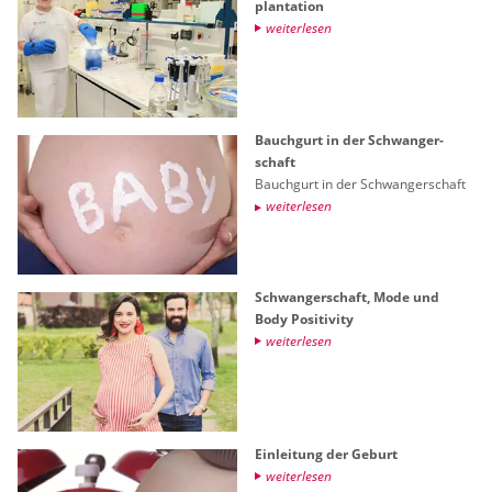
plan­ta­ti­on
wei­ter­le­sen
Bauch­gurt in der Schwan­ger­
schaft
Bauch­gurt in der Schwan­ger­schaft
wei­ter­le­sen
Schwan­ger­schaft, Mode und
Body Po­si­ti­vi­ty
wei­ter­le­sen
Ein­lei­tung der Ge­burt
wei­ter­le­sen