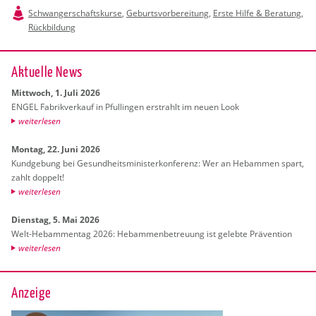
Schwangerschaftskurse
,
Geburtsvorbereitung
,
Erste Hilfe & Beratung
,
Rückbildung
Ak­tu­el­le News
Mitt­woch, 1. Juli 2026
ENGEL Fa­brik­ver­kauf in Pful­lin­gen er­strahlt im neuen Look
wei­ter­le­sen
Mon­tag, 22. Juni 2026
Kund­ge­bung bei Ge­sund­heits­mi­nis­ter­kon­fe­renz: Wer an Heb­am­men spart,
zahlt dop­pelt!
wei­ter­le­sen
Diens­tag, 5. Mai 2026
Welt-Heb­am­men­tag 2026: Heb­am­men­be­treu­ung ist ge­leb­te Prä­ven­ti­on
wei­ter­le­sen
Anzeige