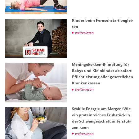
Kin­der beim Fern­seh­start be­glei­
ten
wei­ter­le­sen
Me­nin­go­kok­ken-B-Imp­fung für
Babys und Klein­kin­der ab so­fort
Pflicht­leis­tung aller ge­setz­li­chen
Kran­ken­kas­sen
wei­ter­le­sen
Sta­bi­le En­er­gie am Mor­gen: Wie
ein pro­te­in­rei­ches Früh­stück in
der Schwan­ger­schaft un­ter­stüt­
zen kann
wei­ter­le­sen