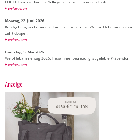
ENGEL Fa­brik­ver­kauf in Pful­lin­gen er­strahlt im neuen Look
wei­ter­le­sen
Mon­tag, 22. Juni 2026
Kund­ge­bung bei Ge­sund­heits­mi­nis­ter­kon­fe­renz: Wer an Heb­am­men spart,
zahlt dop­pelt!
wei­ter­le­sen
Diens­tag, 5. Mai 2026
Welt-Heb­am­men­tag 2026: Heb­am­men­be­treu­ung ist ge­leb­te Prä­ven­ti­on
wei­ter­le­sen
Anzeige