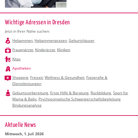
Wichtige Adressen in Dresden
Jetzt in Ihrer Nähe suchen:
Hebammen
,
Hebammenpraxen
,
Geburtshäuser
Frauenärzte
,
Kinderärzte
,
Kliniken
Kitas
Apotheken
Shopping
,
Freizeit
,
Wellness & Gesundheit
,
Fotografie &
Dienstleistungen
Geburtsvorbereitung
,
Erste Hilfe & Beratung
,
Rückbildung
,
Sport für
Mama & Baby
,
Psychosomatische Schwangerschaftsbegleitung
Bindungsanalyse
Ak­tu­el­le News
Mitt­woch, 1. Juli 2026