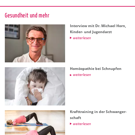
Ge­sund­heit und mehr
In­ter­view mit Dr. Mi­cha­el Horn,
Kin­der- und Ju­gend­arzt
wei­ter­le­sen
Ho­möo­pa­thie bei Schnup­fen
wei­ter­le­sen
Kraft­trai­ning in der Schwan­ger­
schaft
wei­ter­le­sen