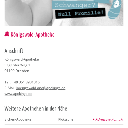
Königswald-Apotheke
An­schrift
Kö­nigs­wald-Apo­the­ke
Sa­gar­der Weg 1
01109
Dres­den
Tel.:
+49 351 8901016
E-Mail:
ko­enigs­wald-apo@​apokings.​de
www.​apokings.​de
Wei­te­re Apo­the­ken in der Nähe
Eichen-Apotheke
Klotzsche
Adresse & Kontakt