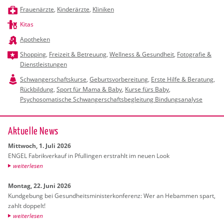
Frauenärzte
,
Kinderärzte
,
Kliniken
Kitas
Apotheken
Shopping
,
Freizeit & Betreuung
,
Wellness & Gesundheit
,
Fotografie &
Dienstleistungen
Schwangerschaftskurse
,
Geburtsvorbereitung
,
Erste Hilfe & Beratung
,
Rückbildung
,
Sport für Mama & Baby
,
Kurse fürs Baby
,
Psychosomatische Schwangerschaftsbegleitung Bindungsanalyse
Ak­tu­el­le News
Mitt­woch, 1. Juli 2026
ENGEL Fa­brik­ver­kauf in Pful­lin­gen er­strahlt im neuen Look
wei­ter­le­sen
Mon­tag, 22. Juni 2026
Kund­ge­bung bei Ge­sund­heits­mi­nis­ter­kon­fe­renz: Wer an Heb­am­men spart,
zahlt dop­pelt!
wei­ter­le­sen