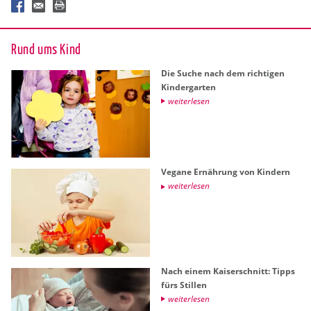
Rund ums Kind
Die Suche nach dem rich­ti­gen
Kin­der­gar­ten
wei­ter­le­sen
Ve­ga­ne Er­näh­rung von Kin­dern
wei­ter­le­sen
Nach einem Kai­ser­schnitt: Tipps
fürs Stil­len
wei­ter­le­sen