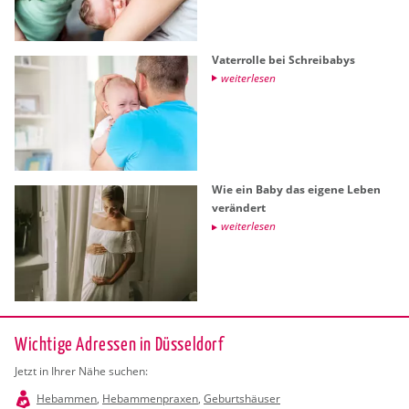
Va­ter­rol­le bei Schreiba­bys
wei­ter­le­sen
Wie ein Baby das ei­ge­ne Leben
ver­än­dert
wei­ter­le­sen
Wichtige Adressen in Düsseldorf
Jetzt in Ihrer Nähe suchen:
Hebammen
,
Hebammenpraxen
,
Geburtshäuser