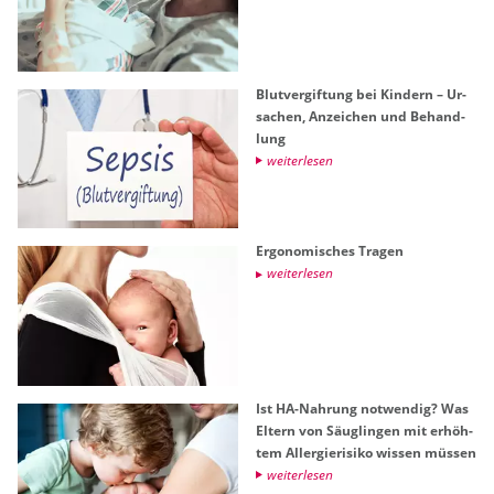
Blut­ver­gif­tung bei Kin­dern – Ur­
sa­chen, An­zei­chen und Be­hand­
lung
wei­ter­le­sen
Er­go­no­mi­sches Tra­gen
wei­ter­le­sen
Ist HA-Nah­rung not­wen­dig? Was
El­tern von Säug­lin­gen mit er­höh­
tem All­er­gie­ri­si­ko wis­sen müs­sen
wei­ter­le­sen