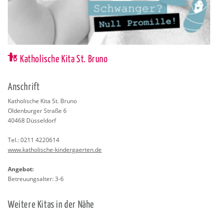
Katholische Kita St. Bruno
An­schrift
Ka­tho­li­sche Kita St. Bruno
Ol­den­bur­ger Stra­ße 6
40468
Düs­sel­dorf
Tel.:
0211 4220614
www.​katholische-​kin​derg​aert​en.​de
An­ge­bot:
Be­treu­ungs­al­ter: 3-6
Wei­te­re Kitas in der Nähe