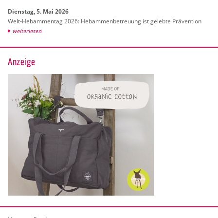
Diens­tag, 5. Mai 2026
Welt-Heb­am­men­tag 2026: Heb­am­men­be­treu­ung ist ge­leb­te Prä­ven­ti­on
wei­ter­le­sen
Anzeige