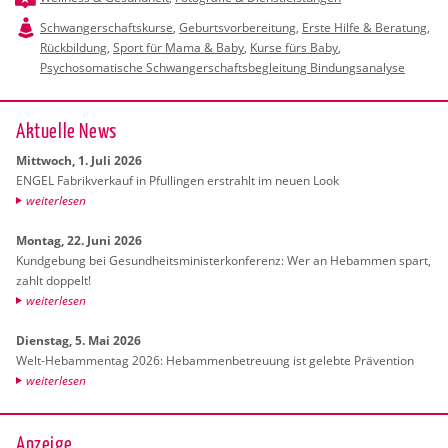
Schwangerschaftskurse
,
Geburtsvorbereitung
,
Erste Hilfe & Beratung
,
Rückbildung
,
Sport für Mama & Baby
,
Kurse fürs Baby
,
Psychosomatische Schwangerschaftsbegleitung Bindungsanalyse
Ak­tu­el­le News
Mitt­woch, 1. Juli 2026
ENGEL Fa­brik­ver­kauf in Pful­lin­gen er­strahlt im neuen Look
wei­ter­le­sen
Mon­tag, 22. Juni 2026
Kund­ge­bung bei Ge­sund­heits­mi­nis­ter­kon­fe­renz: Wer an Heb­am­men spart,
zahlt dop­pelt!
wei­ter­le­sen
Diens­tag, 5. Mai 2026
Welt-Heb­am­men­tag 2026: Heb­am­men­be­treu­ung ist ge­leb­te Prä­ven­ti­on
wei­ter­le­sen
Anzeige