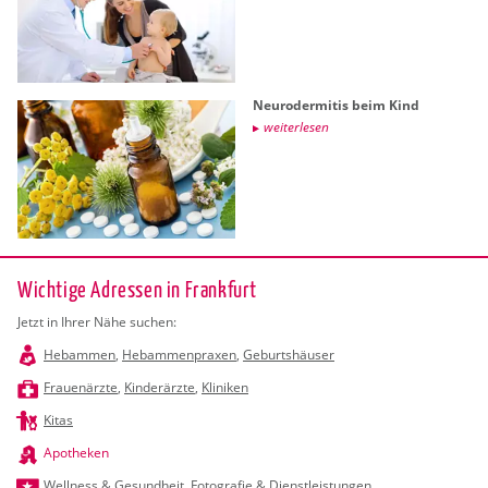
Neu­ro­der­mi­tis beim Kind
wei­ter­le­sen
Wichtige Adressen in Frankfurt
Jetzt in Ihrer Nähe suchen:
Hebammen
,
Hebammenpraxen
,
Geburtshäuser
Frauenärzte
,
Kinderärzte
,
Kliniken
Kitas
Apotheken
Wellness & Gesundheit
,
Fotografie & Dienstleistungen