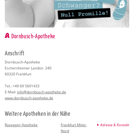
Dornbusch-Apotheke
An­schrift
Dorn­busch-Apo­the­ke
Eschers­hei­mer Land­str. 240
60320
Frank­furt
Tel.:
+49 69 5601433
E-Mail:
info@​dornbusch-​apotheke.​de
www.​dornbusch-​apotheke.​de
Wei­te­re Apo­the­ken in der Nähe
Rosegger-Apotheke
Frankfurt Mitte-
Adresse & Kontakt
Nord