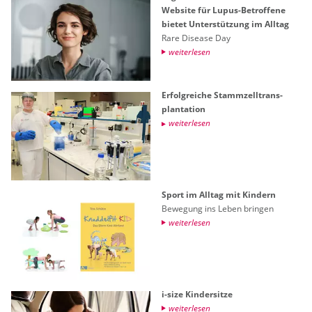
Web­site für Lupus-Be­trof­fe­ne
bie­tet Un­ter­stüt­zung im All­tag
Rare Di­sea­se Day
wei­ter­le­sen
Er­folg­rei­che Stamm­zell­trans­
plan­ta­ti­on
wei­ter­le­sen
Sport im All­tag mit Kin­dern
Be­we­gung ins Leben brin­gen
wei­ter­le­sen
i-size Kin­der­sit­ze
wei­ter­le­sen