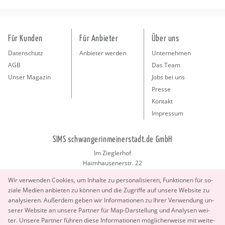
Für Kunden
Für Anbieter
Über uns
Datenschutz
Anbieter werden
Unternehmen
AGB
Das Team
Unser Magazin
Jobs bei uns
Presse
Kontakt
Impressum
SIMS schwangerinmeinerstadt.de GmbH
Im Zieglerhof
Haimhausenerstr. 22
85386 Deutenhausen bei München
Wir ver­wen­den Coo­kies, um In­hal­te zu per­so­na­li­sie­ren, Funk­tio­nen für so­
info@schwangerinmeinerstadt.de
zia­le Me­di­en an­bie­ten zu kön­nen und die Zu­grif­fe auf un­se­re Web­site zu
ana­ly­sie­ren. Au­ßer­dem geben wir In­for­ma­tio­nen zu Ihrer Ver­wen­dung un­
se­rer Web­site an un­se­re Part­ner für Map-Dar­stel­lung und Ana­ly­sen wei­
ter. Un­se­re Part­ner füh­ren diese In­for­ma­tio­nen mög­li­cher­wei­se mit wei­te­