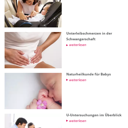
Un­ter­leib­schmer­zen in der
Schwan­ger­schaft
wei­ter­le­sen
Na­tur­heil­kun­de für Babys
wei­ter­le­sen
U-Un­ter­su­chun­gen im Über­blick
wei­ter­le­sen