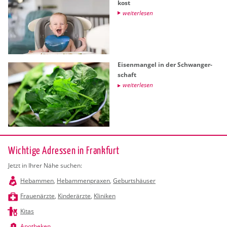
kost
wei­ter­le­sen
Ei­sen­man­gel in der Schwan­ger­
schaft
wei­ter­le­sen
Wichtige Adressen in Frankfurt
Jetzt in Ihrer Nähe suchen:
Hebammen
,
Hebammenpraxen
,
Geburtshäuser
Frauenärzte
,
Kinderärzte
,
Kliniken
Kitas
Apotheken