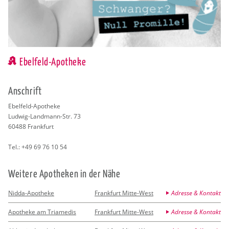
Ebelfeld-Apotheke
An­schrift
Ebel­feld-Apo­the­ke
Lud­wig-Land­mann-Str. 73
60488
Frank­furt
Tel.:
+49 69 76 10 54
Wei­te­re Apo­the­ken in der Nähe
Nidda-Apotheke
Frankfurt Mitte-West
Adresse & Kontakt
Apotheke am Triamedis
Frankfurt Mitte-West
Adresse & Kontakt