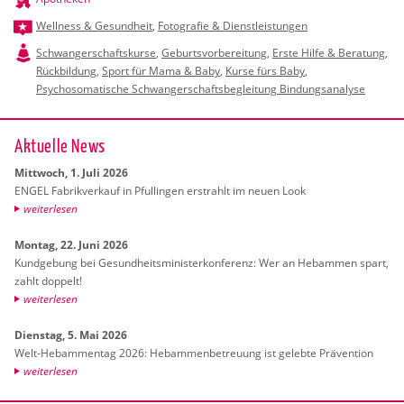
Wellness & Gesundheit
,
Fotografie & Dienstleistungen
Schwangerschaftskurse
,
Geburtsvorbereitung
,
Erste Hilfe & Beratung
,
Rückbildung
,
Sport für Mama & Baby
,
Kurse fürs Baby
,
Psychosomatische Schwangerschaftsbegleitung Bindungsanalyse
Ak­tu­el­le News
Mitt­woch, 1. Juli 2026
ENGEL Fa­brik­ver­kauf in Pful­lin­gen er­strahlt im neuen Look
wei­ter­le­sen
Mon­tag, 22. Juni 2026
Kund­ge­bung bei Ge­sund­heits­mi­nis­ter­kon­fe­renz: Wer an Heb­am­men spart,
zahlt dop­pelt!
wei­ter­le­sen
Diens­tag, 5. Mai 2026
Welt-Heb­am­men­tag 2026: Heb­am­men­be­treu­ung ist ge­leb­te Prä­ven­ti­on
wei­ter­le­sen