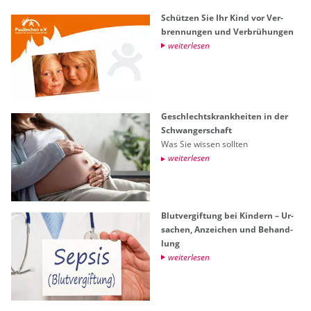
Schüt­zen Sie Ihr Kind vor Ver­
bren­nun­gen und Ver­brü­hun­gen
wei­ter­le­sen
Ge­schlechts­krank­hei­ten in der
Schwan­ger­schaft
Was Sie wis­sen soll­ten
wei­ter­le­sen
Blut­ver­gif­tung bei Kin­dern – Ur­
sa­chen, An­zei­chen und Be­hand­
lung
wei­ter­le­sen