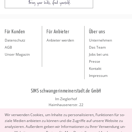
Für Kunden
Für Anbieter
Über uns
Datenschutz
Anbieter werden
Unternehmen
AGB
Das Team
Unser Magazin
Jobs bei uns
Presse
Kontakt
Impressum
SIMS schwangerinmeinerstadt.de GmbH
Im Zieglerhof
Haimhausenerstr. 22
85386 Deutenhausen bei München
Wir ver­wen­den Coo­kies, um In­hal­te zu per­so­na­li­sie­ren, Funk­tio­nen für so­
info@schwangerinmeinerstadt.de
zia­le Me­di­en an­bie­ten zu kön­nen und die Zu­grif­fe auf un­se­re Web­site zu
ana­ly­sie­ren. Au­ßer­dem geben wir In­for­ma­tio­nen zu Ihrer Ver­wen­dung un­