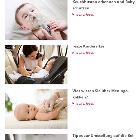
Keuch­hus­ten er­ken­nen und Baby
schüt­zen
wei­ter­le­sen
i-size Kin­der­sit­ze
wei­ter­le­sen
Was wis­sen Sie über Me­nin­go­
kok­ken?
wei­ter­le­sen
Tipps zur Um­stel­lung auf die Bei­