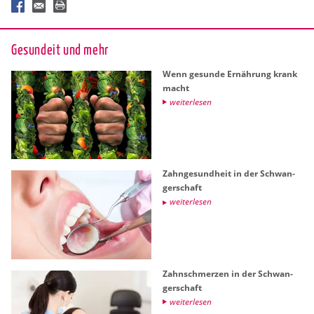
Ge­sund­eit und mehr
Wenn ge­sun­de Er­näh­rung krank
macht
wei­ter­le­sen
Zahn­ge­sund­heit in der Schwan­
ger­schaft
wei­ter­le­sen
Zahn­schmer­zen in der Schwan­
ger­schaft
wei­ter­le­sen