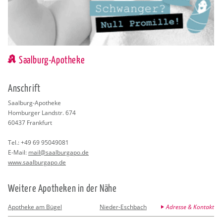
Saalburg-Apotheke
An­schrift
Saal­burg-Apo­the­ke
Hom­bur­ger Land­str. 674
60437
Frank­furt
Tel.:
+49 69 95049081
E-Mail:
mail@​saalburgapo.​de
www.​saalburgapo.​de
Wei­te­re Apo­the­ken in der Nähe
Apotheke am Bügel
Nieder-Eschbach
Adresse & Kontakt