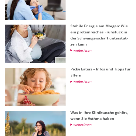
Sta­bi­le En­er­gie am Mor­gen: Wie
ein pro­te­in­rei­ches Früh­stück in
der Schwan­ger­schaft un­ter­stüt­
zen kann
wei­ter­le­sen
Picky Ea­ters – Infos und Tipps für
El­tern
wei­ter­le­sen
Was in Ihre Kli­nik­ta­sche ge­hört,
wenn Sie Asth­ma haben
wei­ter­le­sen