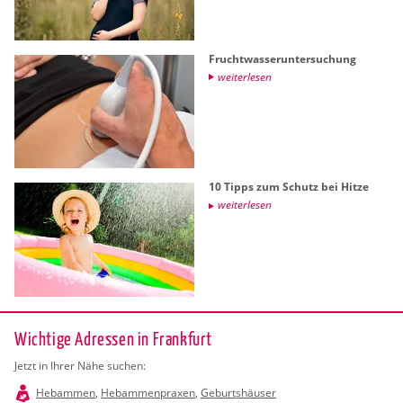
Frucht­was­ser­un­ter­su­chung
wei­ter­le­sen
10 Tipps zum Schutz bei Hitze
wei­ter­le­sen
Wichtige Adressen in Frankfurt
Jetzt in Ihrer Nähe suchen:
Hebammen
,
Hebammenpraxen
,
Geburtshäuser