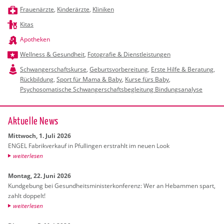
Frauenärzte
,
Kinderärzte
,
Kliniken
Kitas
Apotheken
Wellness & Gesundheit
,
Fotografie & Dienstleistungen
Schwangerschaftskurse
,
Geburtsvorbereitung
,
Erste Hilfe & Beratung
,
Rückbildung
,
Sport für Mama & Baby
,
Kurse fürs Baby
,
Psychosomatische Schwangerschaftsbegleitung Bindungsanalyse
Ak­tu­el­le News
Mitt­woch, 1. Juli 2026
ENGEL Fa­brik­ver­kauf in Pful­lin­gen er­strahlt im neuen Look
wei­ter­le­sen
Mon­tag, 22. Juni 2026
Kund­ge­bung bei Ge­sund­heits­mi­nis­ter­kon­fe­renz: Wer an Heb­am­men spart,
zahlt dop­pelt!
wei­ter­le­sen