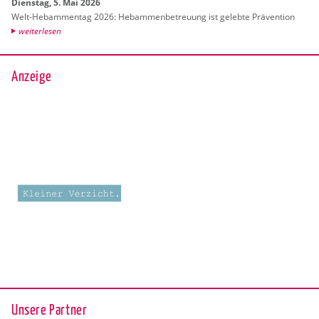
Diens­tag, 5. Mai 2026
Welt-Heb­am­men­tag 2026: Heb­am­men­be­treu­ung ist ge­leb­te Prä­ven­ti­on
wei­ter­le­sen
Anzeige
Unsere Partner