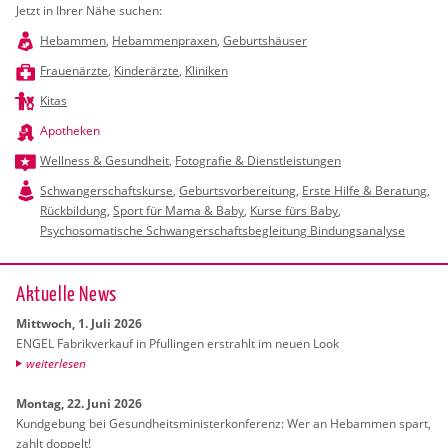
Jetzt in Ihrer Nähe suchen:
Hebammen
,
Hebammenpraxen
,
Geburtshäuser
Frauenärzte
,
Kinderärzte
,
Kliniken
Kitas
Apotheken
Wellness & Gesundheit
,
Fotografie & Dienstleistungen
Schwangerschaftskurse
,
Geburtsvorbereitung
,
Erste Hilfe & Beratung
,
Rückbildung
,
Sport für Mama & Baby
,
Kurse fürs Baby
,
Psychosomatische Schwangerschaftsbegleitung Bindungsanalyse
Ak­tu­el­le News
Mitt­woch, 1. Juli 2026
ENGEL Fa­brik­ver­kauf in Pful­lin­gen er­strahlt im neuen Look
wei­ter­le­sen
Mon­tag, 22. Juni 2026
Kund­ge­bung bei Ge­sund­heits­mi­nis­ter­kon­fe­renz: Wer an Heb­am­men spart,
zahlt dop­pelt!