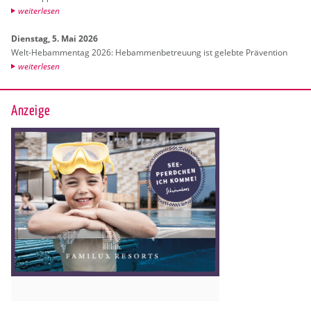
wei­ter­le­sen
Diens­tag, 5. Mai 2026
Welt-Heb­am­men­tag 2026: Heb­am­men­be­treu­ung ist ge­leb­te Prä­ven­ti­on
wei­ter­le­sen
Anzeige