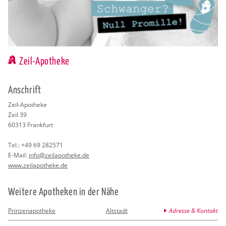
Zeil-Apotheke
An­schrift
Zeil-Apo­the­ke
Zeil 39
60313
Frank­furt
Tel.:
+49 69 282571
E-Mail:
info@​zei​lapo​thek​e.​de
www.​zei​lapo​thek​e.​de
Wei­te­re Apo­the­ken in der Nähe
Prinzenapotheke
Altstadt
Adresse & Kontakt