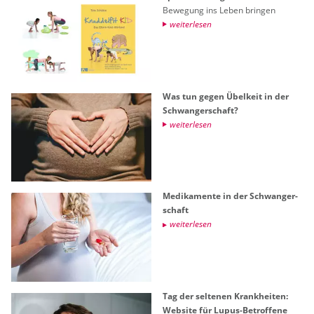
Be­we­gung ins Leben brin­gen
wei­ter­le­sen
Was tun gegen Übel­keit in der
Schwan­ger­schaft?
wei­ter­le­sen
Me­di­ka­men­te in der Schwan­ger­
schaft
wei­ter­le­sen
Tag der sel­te­nen Krank­hei­ten:
Web­site für Lupus-Be­trof­fe­ne