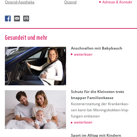
Ostend-Apotheke
Ostend
Adresse & Kontakt
Ge­sund­eit und mehr
An­schnal­len mit Ba­by­bauch
wei­ter­le­sen
Schutz für die Kleins­ten trotz
knap­per Fa­mi­li­en­kas­se
Kos­ten­er­stat­tung der Kran­ken­kas­
sen kann bei Me­nin­go­kok­ken-Imp­
fun­gen ent­las­ten
wei­ter­le­sen
Sport im All­tag mit Kin­dern