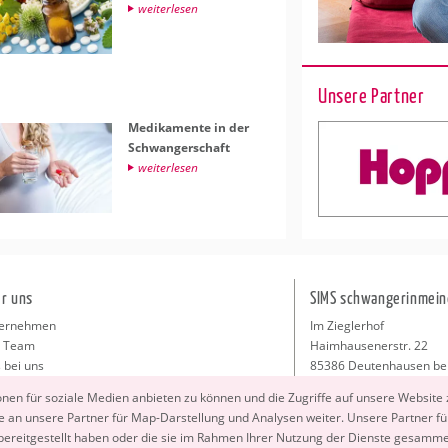
wei­ter­le­sen
Unsere Partner
Me­di­ka­men­te in der
Schwan­ger­schaft
wei­ter­le­sen
r uns
SIMS schwangerinmein
ernehmen
Im Zieglerhof
 Team
Haimhausenerstr. 22
 bei uns
85386 Deutenhausen be
sse
info@schwangerinmeiner
io­nen für so­zia­le Me­di­en an­bie­ten zu kön­nen und die Zu­grif­fe auf un­se­re Web­site
takt
 an un­se­re Part­ner für Map-Dar­stel­lung und Ana­ly­sen wei­ter. Un­se­re Part­ner füh
ressum
 be­reit­ge­stellt haben oder die sie im Rah­men Ihrer Nut­zung der Diens­te ge­sam­m