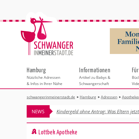
Hamburg
Informationen
Für
Nützliche Adressen
Artikel zu Babys &
Büch
& Infos in Ihrer Nähe
Schwangerschaft
Vid
schwangerinmeinerstadt.de
Hamburg
Adressen
Apotheke
Städteauswahl
Hebammen
Checklisten
Beratungsstelle
Schwangerschaf
Shopping
Hebammenpra
Infos & interess
Geburtsvorbere
Freizeit
NEWS
Kindergeld ohne Antrag: Was Eltern jetz
Geburtshäuser
Kinderwunschze
Erste Hilfe & B
Wellness & Ges
Adressen
Frauenärzte
Rückbildung
Fotografie & Di
Kinderärzte
Sport für Mama
Behördengänge &
Lottbek Apotheke
Kliniken
Kurse fürs Baby