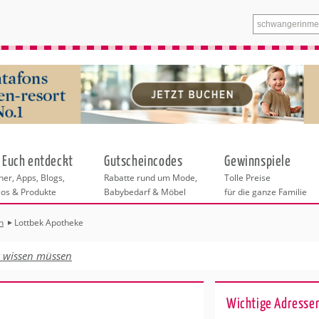
 Euch entdeckt
Gutscheincodes
Gewinnspiele
er, Apps, Blogs,
Rabatte rund um Mode,
Tolle Preise
eos & Produkte
Babybedarf & Möbel
für die ganze Familie
n
Lottbek Apotheke
n
tskurse
xen
ante Links
itung
t wissen müssen
ntren Berlin
eratung
undheit
enstleistungen
 & Baby
Wichtige Adresse