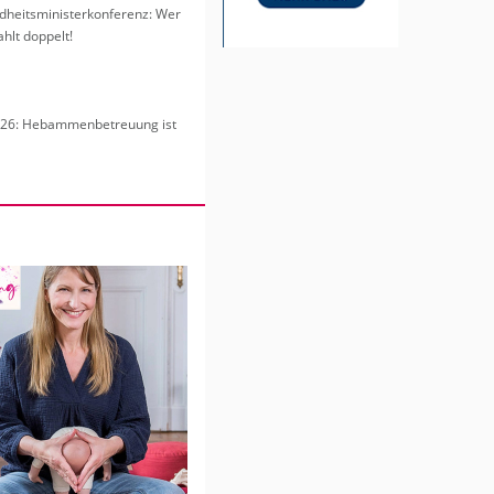
heits­mi­nis­ter­kon­fe­renz: Wer
hlt dop­pelt!
6: Heb­am­men­be­treu­ung ist