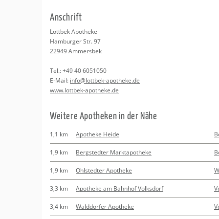
Erledigungen
Kitas
Psychosomatisc
An­schrift
Schwangerschaf
Apotheken
Beratung
Bindungsanalys
Lott­bek Apo­the­ke
Ham­bur­ger Str. 97
Kurse
22949
Am­mers­bek
Tel.:
+49 40 6051050
Regionale Tipps
E-Mail:
info@​lottbek-​apotheke.​de
www.​lottbek-​apotheke.​de
Wei­te­re Apo­the­ken in der Nähe
1,1 km
Apotheke Heide
B
1,9 km
Bergstedter Marktapotheke
B
1,9 km
Ohlstedter Apotheke
W
3,3 km
Apotheke am Bahnhof Volksdorf
V
3,4 km
Walddörfer Apotheke
V