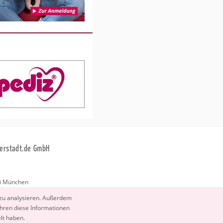
erstadt.de GmbH
i München
stadt.de
 zu ana­ly­sie­ren. Au­ßer­dem
­ren diese In­for­ma­tio­nen
elt haben.