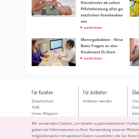
Klein­kin­der ab so­fort
Pflicht­leis­tung aller ge­
setz­li­chen Kran­ken­kas­
sen
wei­ter­le­sen
Me­nin­go­kok­ken – Nina
Botts Fra­gen an den
Kin­der­arzt Dr.​Horn
wei­ter­le­sen
Für Kunden
Für Anbieter
Übe
Datenschutz
Anbieter werden
Unt
AGB
Das
Unser Magazin
Jobs
Pre
Wir ver­wen­den Coo­kies, um In­hal­te zu per­so­na­li­sie­ren, Funk­t
Kon
geben wir In­for­ma­tio­nen zu Ihrer Ver­wen­dung un­se­rer Web­site
Imp
mög­li­cher­wei­se mit wei­te­ren Daten zu­sam­men, die Sie ihnen