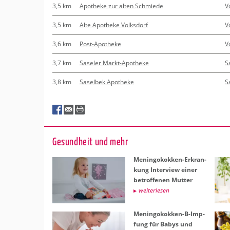
3,5 km
Apotheke zur alten Schmiede
V
3,5 km
Alte Apotheke Volksdorf
V
3,6 km
Post-Apotheke
V
3,7 km
Saseler Markt-Apotheke
S
3,8 km
Saselbek Apotheke
S
Ge­sund­heit und mehr
Me­nin­go­kok­ken-Er­kran­
kung In­ter­view einer
be­trof­fe­nen Mut­ter
wei­ter­le­sen
Me­nin­go­kok­ken-B-Imp­
fung für Babys und