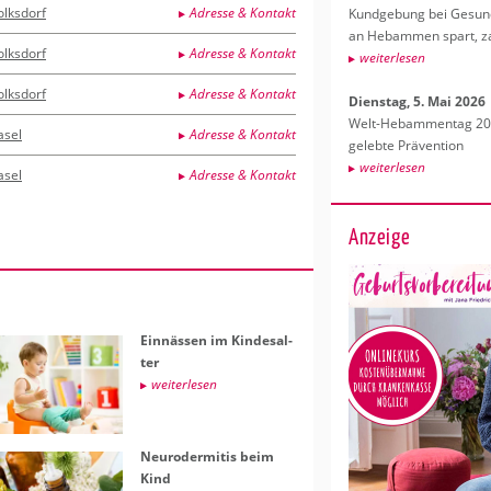
olksdorf
Adresse & Kontakt
Kund­ge­bung bei Ge­sund­
an Heb­am­men spart, za
olksdorf
Adresse & Kontakt
wei­ter­le­sen
olksdorf
Adresse & Kontakt
Diens­tag, 5. Mai 2026
Welt-Heb­am­men­tag 202
asel
Adresse & Kontakt
ge­leb­te Prä­ven­ti­on
wei­ter­le­sen
asel
Adresse & Kontakt
Anzeige
Ein­näs­sen im Kin­des­al­
ter
wei­ter­le­sen
Neu­ro­der­mi­tis beim
Kind