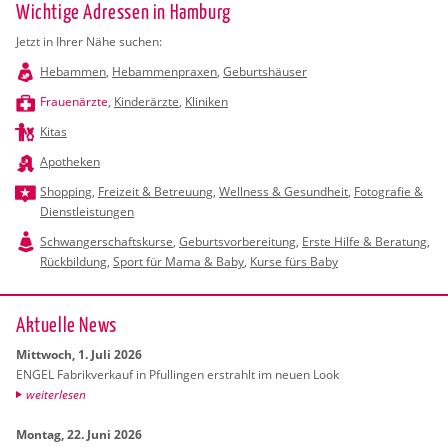
Wichtige Adressen in Hamburg
Jetzt in Ihrer Nähe suchen:
Hebammen
,
Hebammenpraxen
,
Geburtshäuser
Frauenärzte
,
Kinderärzte
,
Kliniken
Kitas
Apotheken
Shopping
,
Freizeit & Betreuung
,
Wellness & Gesundheit
,
Fotografie &
Dienstleistungen
Schwangerschaftskurse
,
Geburtsvorbereitung
,
Erste Hilfe & Beratung
,
Rückbildung
,
Sport für Mama & Baby
,
Kurse fürs Baby
Ak­tu­el­le News
Mitt­woch, 1. Juli 2026
ENGEL Fa­brik­ver­kauf in Pful­lin­gen er­strahlt im neuen Look
wei­ter­le­sen
Mon­tag, 22. Juni 2026