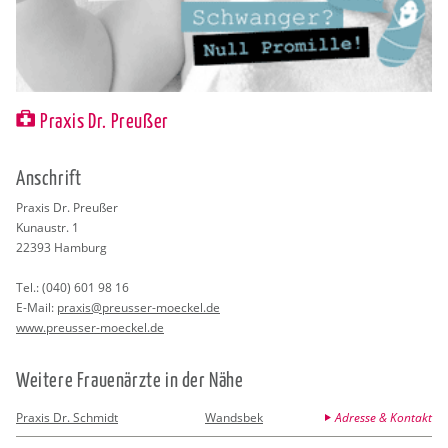
Praxis Dr. Preußer
An­schrift
Pra­xis Dr. Preu­ßer
Ku­n­austr. 1
22393
Ham­burg
Tel.:
(040) 601 98 16
E-Mail:
pra­xis@​preusser-​moeckel.​de
www.​preusser-​moeckel.​de
Wei­te­re Frau­en­ärz­te in der Nähe
Praxis Dr. Schmidt
Wandsbek
Adresse & Kontakt