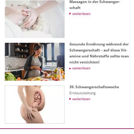
Mas­sa­gen in der Schwan­ger­
schaft
wei­ter­le­sen
Ge­sun­de Er­näh­rung wäh­rend der
Schwan­ger­schaft – auf diese Vit­
ami­ne und Nähr­stof­fe soll­te man
nicht ver­zich­ten!
wei­ter­le­sen
39. Schwan­ger­schafts­wo­che
Erst­aus­stat­tung
wei­ter­le­sen