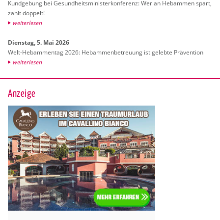
Kund­ge­bung bei Ge­sund­heits­mi­nis­ter­kon­fe­renz: Wer an Heb­am­men spart,
zahlt dop­pelt!
wei­ter­le­sen
Diens­tag, 5. Mai 2026
Welt-Heb­am­men­tag 2026: Heb­am­men­be­treu­ung ist ge­leb­te Prä­ven­ti­on
wei­ter­le­sen
Anzeige