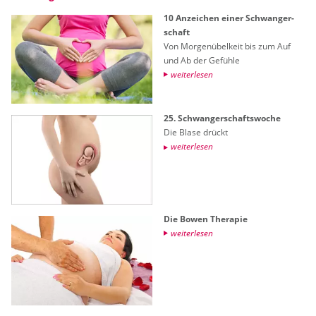
10 An­zei­chen einer Schwan­ger­
schaft
Von Mor­gen­übel­keit bis zum Auf
und Ab der Ge­füh­le
wei­ter­le­sen
25. Schwan­ger­schafts­wo­che
Die Blase drückt
wei­ter­le­sen
Die Bowen The­ra­pie
wei­ter­le­sen