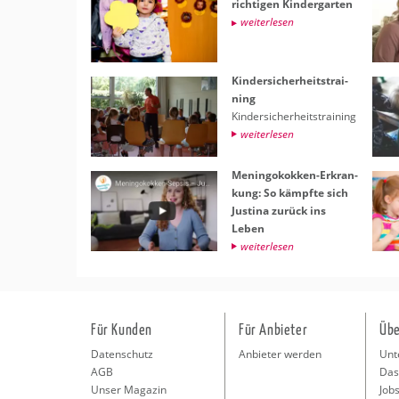
rich­ti­gen Kin­der­gar­ten
wei­ter­le­sen
Kin­der­si­cher­heits­trai­
ning
Kin­der­si­cher­heits­trai­ning
wei­ter­le­sen
Me­nin­go­kok­ken-Er­kran­
kung: So kämpf­te sich
Jus­ti­na zu­rück ins
Leben
wei­ter­le­sen
Für Kunden
Für Anbieter
Übe
Datenschutz
Anbieter werden
Unt
AGB
Das
Unser Magazin
Jobs