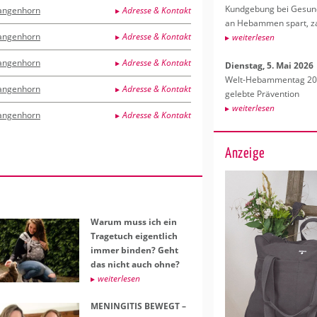
Kund­ge­bung bei Ge­sund­
angenhorn
Adresse & Kontakt
an Heb­am­men spart, za
angenhorn
Adresse & Kontakt
wei­ter­le­sen
angenhorn
Adresse & Kontakt
Diens­tag, 5. Mai 2026
Welt-Heb­am­men­tag 202
angenhorn
Adresse & Kontakt
ge­leb­te Prä­ven­ti­on
wei­ter­le­sen
angenhorn
Adresse & Kontakt
Anzeige
Warum muss ich ein
Tra­ge­tuch ei­gent­lich
immer bin­den? Geht
das nicht auch ohne?
wei­ter­le­sen
ME­NIN­GI­TIS BE­WEGT –