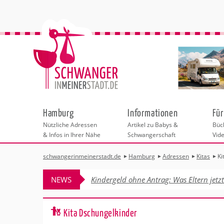
Hamburg
Informationen
Für
Nützliche Adressen
Artikel zu Babys &
Büch
& Infos in Ihrer Nähe
Schwangerschaft
Vid
schwangerinmeinerstadt.de
Hamburg
Adressen
Kitas
Ki
Städteauswahl
Hebammen
Checklisten
Beratungsstelle
Schwangerschaf
Shopping
Hebammenpra
Infos & interess
Geburtsvorbere
Freizeit & Betr
NEWS
Kindergeld ohne Antrag: Was Eltern jetz
Geburtshäuser
Kinderwunschz
Erste Hilfe & B
Wellness & Ges
Adressen
Frauenärzte
Rückbildung
Fotografie & Di
Kinderärzte
Sport für Mama
Insider-Tipps 
Behördengänge &
Kita Dschungelkinder
Kliniken
Kurse fürs Baby