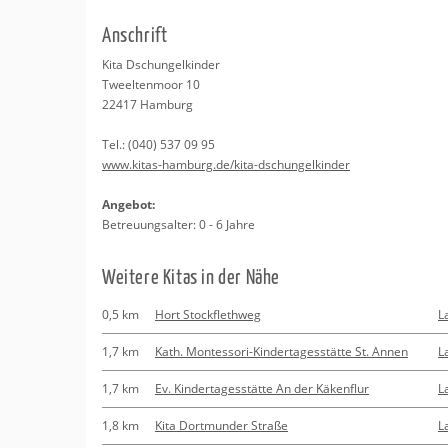
Erledigungen
Kitas
An­schrift
Apotheken
Beratung
Kita Dschun­gel­kin­der
Tweel­ten­moor 10
Kurse
22417
Ham­burg
Tel.:
(040) 537 09 95
Regionale Tipps
www.​kitas-​hamburg.​de/​kita-​dsc​hung​elki​nder
An­ge­bot:
Be­treu­ungs­al­ter: 0 - 6 Jahre
Wei­te­re Kitas in der Nähe
0,5 km
Hort Stockflethweg
L
1,7 km
Kath. Montessori-Kindertagesstätte St. Annen
L
1,7 km
Ev. Kindertagesstätte An der Käkenflur
L
1,8 km
Kita Dortmunder Straße
L