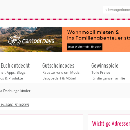
 Euch entdeckt
Gutscheincodes
Gewinnspiele
er, Apps, Blogs,
Rabatte rund um Mode,
Tolle Preise
eos & Produkte
Babybedarf & Möbel
für die ganze Familie
ta Dschungelkinder
n
tskurse
xen
ante Links
itung
euung
t wissen müssen
entren in Hamburg
eratung
undheit
enstleistungen
 & Baby
Hamburg
Wichtige Adresse