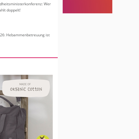
heits­mi­nis­ter­kon­fe­renz: Wer
hlt dop­pelt!
6: Heb­am­men­be­treu­ung ist