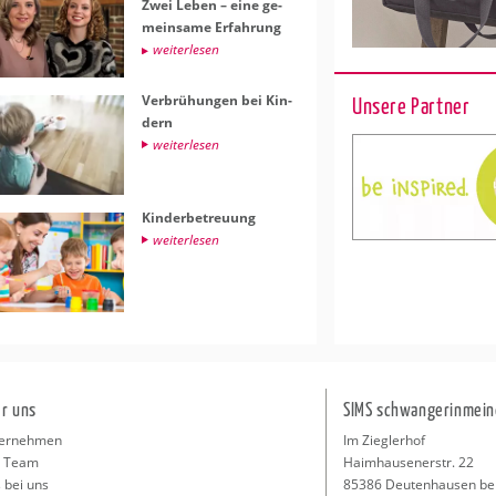
Zwei Leben – eine ge­
mein­sa­me Er­fah­rung
wei­ter­le­sen
Ver­brü­hun­gen bei Kin­
Unsere Partner
dern
wei­ter­le­sen
Kin­der­be­treu­ung
wei­ter­le­sen
r uns
SIMS schwangerinmein
ernehmen
Im Zieglerhof
 Team
Haimhausenerstr. 22
 bei uns
85386 Deutenhausen be