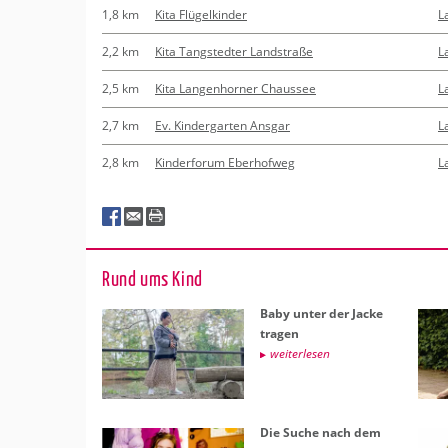
1,8 km
Kita Flügelkinder
L
2,2 km
Kita Tangstedter Landstraße
L
2,5 km
Kita Langenhorner Chaussee
L
2,7 km
Ev. Kindergarten Ansgar
L
2,8 km
Kinderforum Eberhofweg
L
Rund ums Kind
Baby unter der Jacke
tra­gen
wei­ter­le­sen
Die Suche nach dem