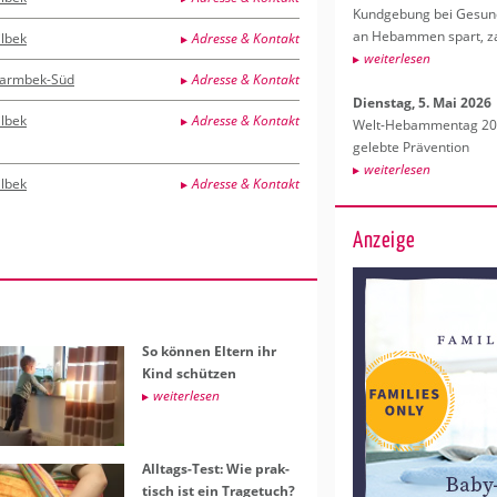
Kund­ge­bung bei Ge­sund­
an Heb­am­men spart, za
ilbek
Adresse & Kontakt
wei­ter­le­sen
armbek-Süd
Adresse & Kontakt
Diens­tag, 5. Mai 2026
ilbek
Adresse & Kontakt
Welt-Heb­am­men­tag 202
ge­leb­te Prä­ven­ti­on
wei­ter­le­sen
ilbek
Adresse & Kontakt
Anzeige
So kön­nen El­tern ihr
Kind schüt­zen
wei­ter­le­sen
All­tags-Test: Wie prak­
tisch ist ein Tra­ge­tuch?