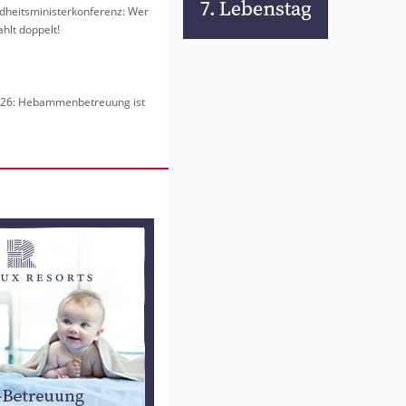
heits­mi­nis­ter­kon­fe­renz: Wer
hlt dop­pelt!
6: Heb­am­men­be­treu­ung ist