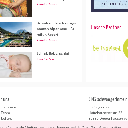
wei­ter­le­sen
Ur­laub im frisch um­ge­
Unsere Partner
bau­ten Al­pen­ro­se – Fa­
mi­lux Re­sort
wei­ter­le­sen
Schlaf, Baby, schlaf
wei­ter­le­sen
r uns
SIMS schwangerinmein
ernehmen
Im Zieglerhof
 Team
Haimhausenerstr. 22
 bei uns
85386 Deutenhausen be
sse
info@schwangerinmeiner
io­nen für so­zia­le Me­di­en an­bie­ten zu kön­nen und die Zu­grif­fe auf un­se­re Web­site