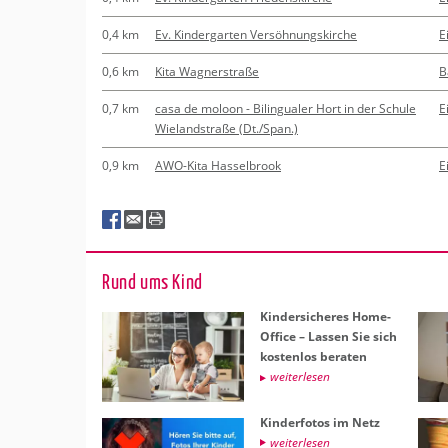
0,4 km
Ev. Kindergarten Versöhnungskirche
E
0,6 km
Kita Wagnerstraße
B
0,7 km
casa de moloon - Bilingualer Hort in der Schule
E
Wielandstraße (Dt./Span.)
0,9 km
AWO-Kita Hasselbrook
E
Rund ums Kind
Kin­der­si­che­res Home-
Of­fice – Las­sen Sie sich
kos­ten­los be­ra­ten
wei­ter­le­sen
Kin­der­fo­tos im Netz
wei­ter­le­sen