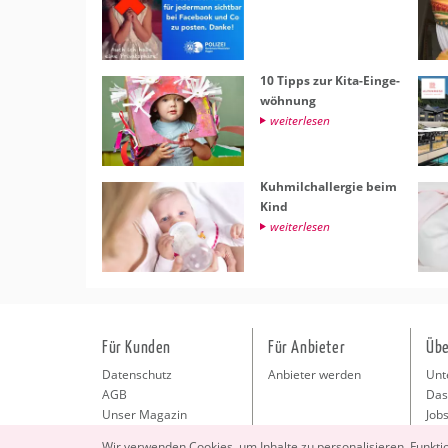
10 Tipps zur Kita-Ein­ge­
wöh­nung
wei­ter­le­sen
Kuh­milch­all­er­gie beim
Kind
wei­ter­le­sen
Für Kunden
Für Anbieter
Übe
Datenschutz
Anbieter werden
Unt
AGB
Das
Unser Magazin
Jobs
Pre
Wir ver­wen­den Coo­kies, um In­hal­te zu per­so­na­li­sie­ren, Funk­t