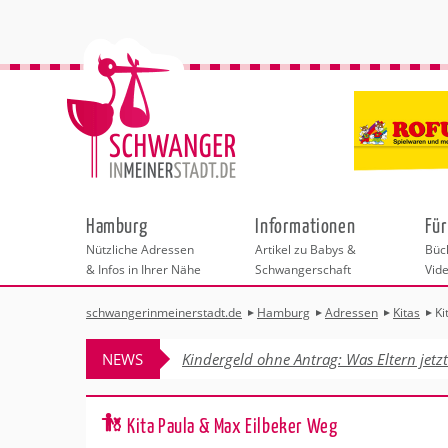
Hamburg
Informationen
Für
Nützliche Adressen
Artikel zu Babys &
Büch
& Infos in Ihrer Nähe
Schwangerschaft
Vid
schwangerinmeinerstadt.de
Hamburg
Adressen
Kitas
Ki
Städteauswahl
Hebammen
Checklisten
Beratungsstelle
Schwangerschaf
Shopping
Hebammenpra
Infos & interess
Geburtsvorbere
Freizeit & Betr
NEWS
Kindergeld ohne Antrag: Was Eltern jetz
Geburtshäuser
Kinderwunschz
Erste Hilfe & B
Wellness & Ges
Adressen
Frauenärzte
Rückbildung
Fotografie & Di
Kinderärzte
Sport für Mama
Insider-Tipps 
Behördengänge &
Kita Paula & Max Eilbeker Weg
Kliniken
Kurse fürs Baby