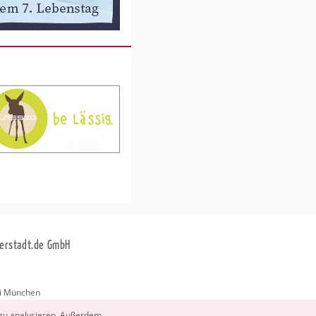
erstadt.de GmbH
i München
stadt.de
 zu ana­ly­sie­ren. Au­ßer­dem