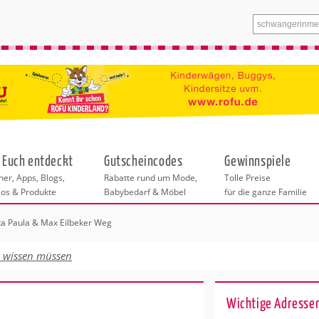
 Euch entdeckt
Gutscheincodes
Gewinnspiele
er, Apps, Blogs,
Rabatte rund um Mode,
Tolle Preise
eos & Produkte
Babybedarf & Möbel
für die ganze Familie
ta Paula & Max Eilbeker Weg
n
tskurse
xen
ante Links
itung
euung
t wissen müssen
entren in Hamburg
eratung
undheit
enstleistungen
 & Baby
Hamburg
Wichtige Adresse