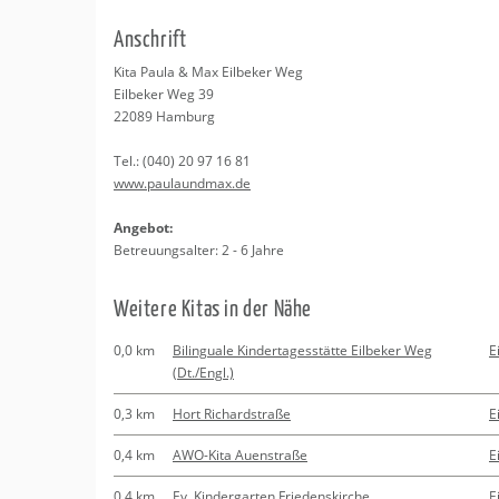
Erledigungen
Kitas
An­schrift
Apotheken
Beratung
Kita Paula & Max Eil­be­ker Weg
Eil­be­ker Weg 39
Kurse
22089
Ham­burg
Tel.:
(040) 20 97 16 81
Regionale Tipps
www.​paulaundmax.​de
An­ge­bot:
Be­treu­ungs­al­ter: 2 - 6 Jahre
Wei­te­re Kitas in der Nähe
0,0 km
Bilinguale Kindertagesstätte Eilbeker Weg
E
(Dt./Engl.)
0,3 km
Hort Richardstraße
E
0,4 km
AWO-Kita Auenstraße
E
0,4 km
Ev. Kindergarten Friedenskirche
E