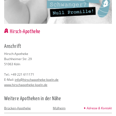
Hirsch-Apotheke
An­schrift
Hirsch-Apo­the­ke
Buch­hei­mer Str. 29
51063
Köln
Tel.:
+49 221 611171
E-Mail:
info@​hir​scha​poth​eke-​koeln.​de
www.​hir​scha​poth​eke-​koeln.​de
Wei­te­re Apo­the­ken in der Nähe
Brücken-Apotheke
Mülheim
Adresse & Kontakt