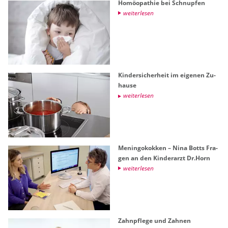
Ho­möo­pa­thie bei Schnup­fen
wei­ter­le­sen
Kin­der­si­cher­heit im ei­ge­nen Zu­
hau­se
wei­ter­le­sen
Me­nin­go­kok­ken – Nina Botts Fra­
gen an den Kin­der­arzt Dr.​Horn
wei­ter­le­sen
Zahn­pfle­ge und Zah­nen