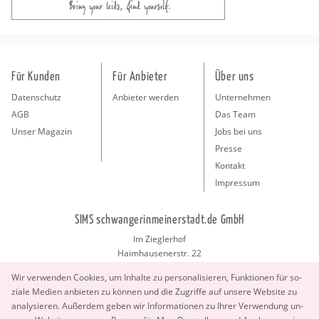
Für Kunden
Für Anbieter
Über uns
Datenschutz
Anbieter werden
Unternehmen
AGB
Das Team
Unser Magazin
Jobs bei uns
Presse
Kontakt
Impressum
SIMS schwangerinmeinerstadt.de GmbH
Im Zieglerhof
Haimhausenerstr. 22
85386 Deutenhausen bei München
Wir ver­wen­den Coo­kies, um In­hal­te zu per­so­na­li­sie­ren, Funk­tio­nen für so­
info@schwangerinmeinerstadt.de
zia­le Me­di­en an­bie­ten zu kön­nen und die Zu­grif­fe auf un­se­re Web­site zu
ana­ly­sie­ren. Au­ßer­dem geben wir In­for­ma­tio­nen zu Ihrer Ver­wen­dung un­