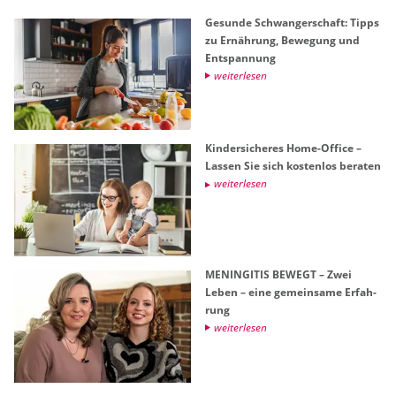
Ge­sun­de Schwan­ger­schaft: Tipps
zu Er­näh­rung, Be­we­gung und
Ent­span­nung
wei­ter­le­sen
Kin­der­si­che­res Home-Of­fice –
Las­sen Sie sich kos­ten­los be­ra­ten
wei­ter­le­sen
ME­NIN­GI­TIS BE­WEGT – Zwei
Leben – eine ge­mein­sa­me Er­fah­
rung
wei­ter­le­sen