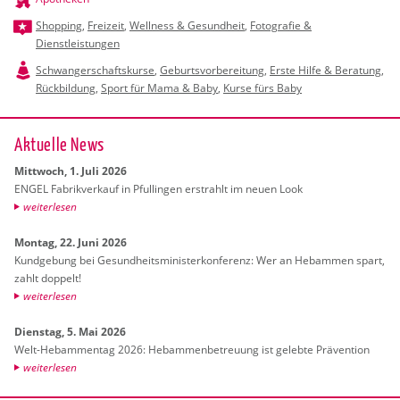
Shopping
,
Freizeit
,
Wellness & Gesundheit
,
Fotografie &
Dienstleistungen
Schwangerschaftskurse
,
Geburtsvorbereitung
,
Erste Hilfe & Beratung
,
Rückbildung
,
Sport für Mama & Baby
,
Kurse fürs Baby
Ak­tu­el­le News
Mitt­woch, 1. Juli 2026
ENGEL Fa­brik­ver­kauf in Pful­lin­gen er­strahlt im neuen Look
wei­ter­le­sen
Mon­tag, 22. Juni 2026
Kund­ge­bung bei Ge­sund­heits­mi­nis­ter­kon­fe­renz: Wer an Heb­am­men spart,
zahlt dop­pelt!
wei­ter­le­sen
Diens­tag, 5. Mai 2026
Welt-Heb­am­men­tag 2026: Heb­am­men­be­treu­ung ist ge­leb­te Prä­ven­ti­on
wei­ter­le­sen