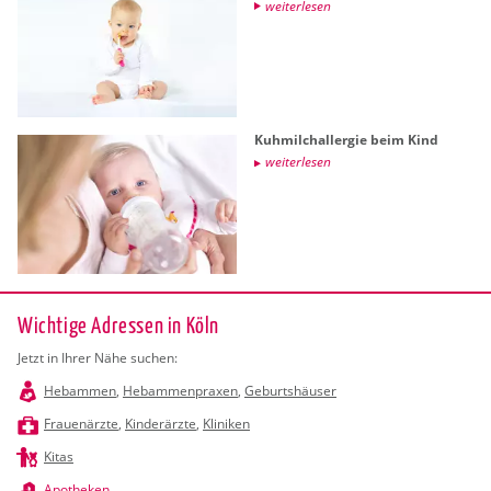
wei­ter­le­sen
Kuh­milch­all­er­gie beim Kind
wei­ter­le­sen
Wichtige Adressen in Köln
Jetzt in Ihrer Nähe suchen:
Hebammen
,
Hebammenpraxen
,
Geburtshäuser
Frauenärzte
,
Kinderärzte
,
Kliniken
Kitas
Apotheken