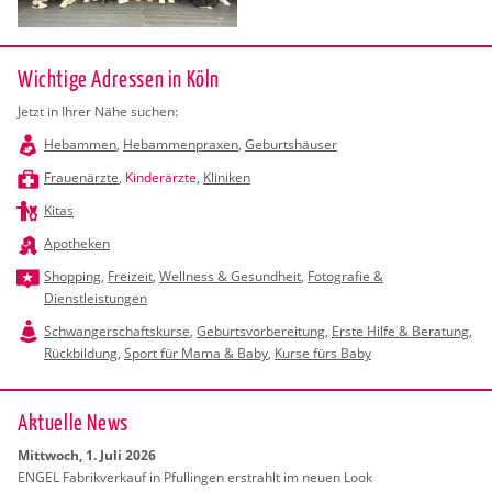
Wichtige Adressen in Köln
Jetzt in Ihrer Nähe suchen:
Hebammen
,
Hebammenpraxen
,
Geburtshäuser
Frauenärzte
,
Kinderärzte
,
Kliniken
Kitas
Apotheken
Shopping
,
Freizeit
,
Wellness & Gesundheit
,
Fotografie &
Dienstleistungen
Schwangerschaftskurse
,
Geburtsvorbereitung
,
Erste Hilfe & Beratung
,
Rückbildung
,
Sport für Mama & Baby
,
Kurse fürs Baby
Ak­tu­el­le News
Mitt­woch, 1. Juli 2026
ENGEL Fa­brik­ver­kauf in Pful­lin­gen er­strahlt im neuen Look