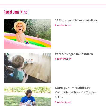
Rund ums Kind
10 Tipps zum Schutz bei Hitze
wei­ter­le­sen
Ver­brü­hun­gen bei Kin­dern
wei­ter­le­sen
Natur pur – mit Still­ba­by
Viele wich­ti­ge Tipps für Out­door-
Stil­len
wei­ter­le­sen