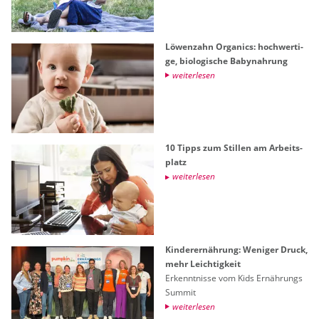
Lö­wen­zahn Or­ga­nics: hoch­wer­ti­
ge, bio­lo­gi­sche Ba­by­nah­rung
wei­ter­le­sen
10 Tipps zum Stil­len am Ar­beits­
platz
wei­ter­le­sen
Kin­der­er­näh­rung: We­ni­ger Druck,
mehr Leich­tig­keit
Er­kennt­nis­se vom Kids Er­näh­rungs
Sum­mit
wei­ter­le­sen