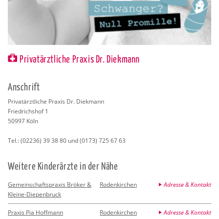
Privatärztliche Praxis Dr. Diekmann
An­schrift
Pri­vat­ärzt­li­che Pra­xis Dr. Diek­mann
Fried­richs­hof 1
50997
Köln
Tel.:
(02236) 39 38 80 und (0173) 725 67 63
Wei­te­re Kin­der­ärz­te in der Nähe
Gemeinschaftspraxis Bröker &
Rodenkirchen
Adresse & Kontakt
Kleine-Diepenbruck
Praxis Pia Hoffmann
Rodenkirchen
Adresse & Kontakt