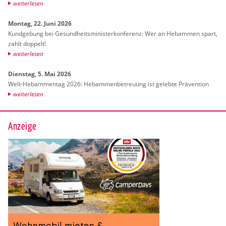
wei­ter­le­sen
Mon­tag, 22. Juni 2026
Kund­ge­bung bei Ge­sund­heits­mi­nis­ter­kon­fe­renz: Wer an Heb­am­men spart,
zahlt dop­pelt!
wei­ter­le­sen
Diens­tag, 5. Mai 2026
Welt-Heb­am­men­tag 2026: Heb­am­men­be­treu­ung ist ge­leb­te Prä­ven­ti­on
wei­ter­le­sen
Anzeige