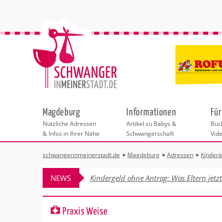
Magdeburg
Informationen
Für
Nützliche Adressen
Artikel zu Babys &
Büch
& Infos in Ihrer Nähe
Schwangerschaft
Vid
schwangerinmeinerstadt.de
Magdeburg
Adressen
Kinderä
Städteauswahl
Hebammen
Checklisten
Beratungsstelle
Schwangerschaf
Shopping
Hebammenpra
Infos & interess
Geburtsvorbere
Freizeit
NEWS
Kindergeld ohne Antrag: Was Eltern jetz
Geburtshäuser
Kinderwunschze
Erste Hilfe & B
Wellness & Ges
Adressen
Frauenärzte
Rückbildung
Fotografie & Di
Kinderärzte
Sport für Mama
Insider-Tipp Fr
Behördengänge &
Praxis Weise
Kliniken
Kurse fürs Baby