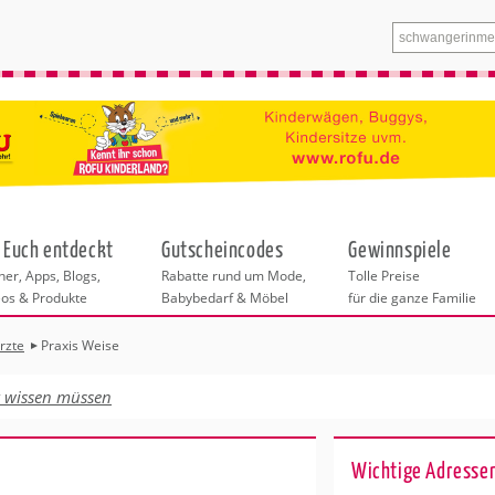
 Euch entdeckt
Gutscheincodes
Gewinnspiele
er, Apps, Blogs,
Rabatte rund um Mode,
Tolle Preise
eos & Produkte
Babybedarf & Möbel
für die ganze Familie
rzte
Praxis Weise
n
tskurse
xen
ante Links
itung
t wissen müssen
ntren Frankfurt
eratung
undheit
enstleistungen
 & Baby
ankfurt
Wichtige Adressen