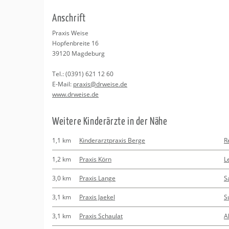
Erledigungen
Kitas
Psychosomatisc
An­schrift
Schwangerschaf
Apotheken
Beratung
Bindungsanalys
Pra­xis Weise
Hop­fen­brei­te 16
Kurse
39120
Mag­de­burg
Tel.:
(0391) 621 12 60
Regionale Tipps
E-Mail:
pra­xis@​drweise.​de
www.​drweise.​de
Wei­te­re Kin­der­ärz­te in der Nähe
1,1 km
Kinderarztpraxis Berge
R
1,2 km
Praxis Körn
L
3,0 km
Praxis Lange
S
3,1 km
Praxis Jaekel
S
3,1 km
Praxis Schaulat
A