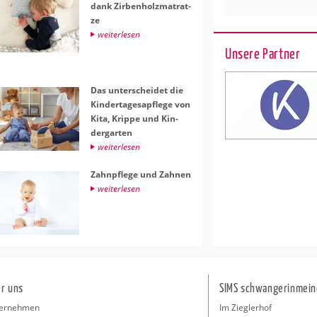
dank Zir­ben­holz­ma­trat­
ze
wei­ter­le­sen
Unsere Partner
Das un­ter­schei­det die
Kin­der­ta­ges­a­pfle­ge von
Kita, Krip­pe und Kin­
der­gar­ten
wei­ter­le­sen
Zahn­pfle­ge und Zah­nen
wei­ter­le­sen
r uns
SIMS schwangerinmein
ernehmen
Im Zieglerhof