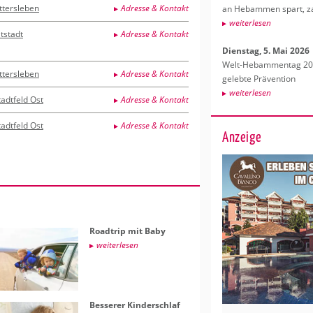
ttersleben
Adresse & Kontakt
an Heb­am­men spart, za
wei­ter­le­sen
ltstadt
Adresse & Kontakt
Diens­tag, 5. Mai 2026
Welt-Heb­am­men­tag 202
ttersleben
Adresse & Kontakt
ge­leb­te Prä­ven­ti­on
wei­ter­le­sen
tadtfeld Ost
Adresse & Kontakt
tadtfeld Ost
Adresse & Kontakt
Anzeige
Roadt­rip mit Baby
wei­ter­le­sen
Bes­se­rer Kin­der­schlaf