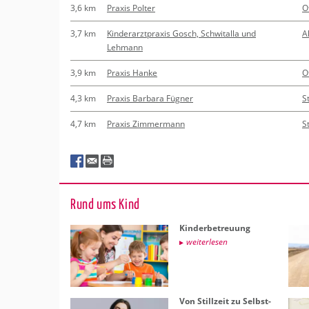
3,6 km
Praxis Polter
O
3,7 km
Kinderarztpraxis Gosch, Schwitalla und
A
Lehmann
3,9 km
Praxis Hanke
O
4,3 km
Praxis Barbara Fügner
S
4,7 km
Praxis Zimmermann
S
Rund ums Kind
Kin­der­be­treu­ung
wei­ter­le­sen
Von Still­zeit zu Selbst­