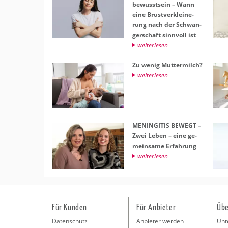
be­wusst­sein – Wann
eine Brust­ver­klei­ne­
rung nach der Schwan­
ger­schaft sinn­voll ist
wei­ter­le­sen
Zu wenig Mut­ter­milch?
wei­ter­le­sen
ME­NIN­GI­TIS BE­WEGT –
Zwei Leben – eine ge­
mein­sa­me Er­fah­rung
wei­ter­le­sen
Für Kunden
Für Anbieter
Übe
Datenschutz
Anbieter werden
Unt