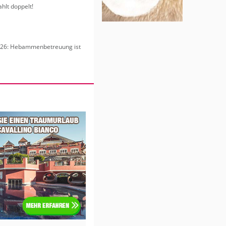
hlt dop­pelt!
6: Heb­am­men­be­treu­ung ist