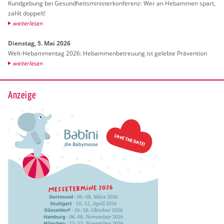
Kund­ge­bung bei Ge­sund­heits­mi­nis­ter­kon­fe­renz: Wer an Heb­am­men spart,
zahlt dop­pelt!
wei­ter­le­sen
Diens­tag, 5. Mai 2026
Welt-Heb­am­men­tag 2026: Heb­am­men­be­treu­ung ist ge­leb­te Prä­ven­ti­on
wei­ter­le­sen
Anzeige