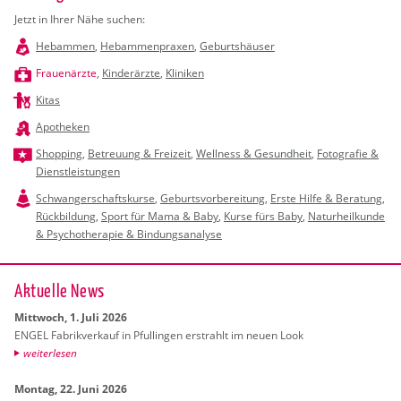
Jetzt in Ihrer Nähe suchen:
Hebammen
,
Hebammenpraxen
,
Geburtshäuser
Frauenärzte
,
Kinderärzte
,
Kliniken
Kitas
Apotheken
Shopping
,
Betreuung & Freizeit
,
Wellness & Gesundheit
,
Fotografie &
Dienstleistungen
Schwangerschaftskurse
,
Geburtsvorbereitung
,
Erste Hilfe & Beratung
,
Rückbildung
,
Sport für Mama & Baby
,
Kurse fürs Baby
,
Naturheilkunde
& Psychotherapie & Bindungsanalyse
Ak­tu­el­le News
Mitt­woch, 1. Juli 2026
ENGEL Fa­brik­ver­kauf in Pful­lin­gen er­strahlt im neuen Look
wei­ter­le­sen
Mon­tag, 22. Juni 2026