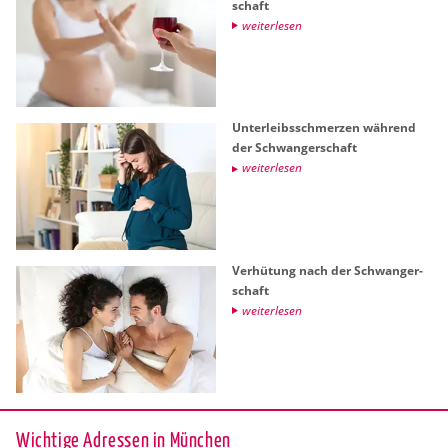
schaft
wei­ter­le­sen
Un­ter­leibs­schmer­zen wäh­rend
der Schwan­ger­schaft
wei­ter­le­sen
Ver­hü­tung nach der Schwan­ger­
schaft
wei­ter­le­sen
Wichtige Adressen in München