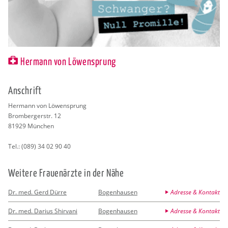
Hermann von Löwensprung
An­schrift
Her­mann von Lö­wen­sprung
Brom­ber­ger­str. 12
81929
Mün­chen
Tel.:
(089) 34 02 90 40
Wei­te­re Frau­en­ärz­te in der Nähe
Dr. med. Gerd Dürre
Bogenhausen
Adresse & Kontakt
Dr. med. Darius Shirvani
Bogenhausen
Adresse & Kontakt