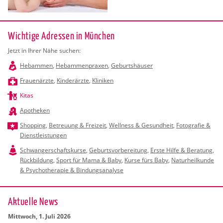
Wichtige Adressen in München
Jetzt in Ihrer Nähe suchen:
Hebammen
,
Hebammenpraxen
,
Geburtshäuser
Frauenärzte
,
Kinderärzte
,
Kliniken
Kitas
Apotheken
Shopping
,
Betreuung & Freizeit
,
Wellness & Gesundheit
,
Fotografie &
Dienstleistungen
Schwangerschaftskurse
,
Geburtsvorbereitung
,
Erste Hilfe & Beratung
,
Rückbildung
,
Sport für Mama & Baby
,
Kurse fürs Baby
,
Naturheilkunde
& Psychotherapie & Bindungsanalyse
Ak­tu­el­le News
Mitt­woch, 1. Juli 2026