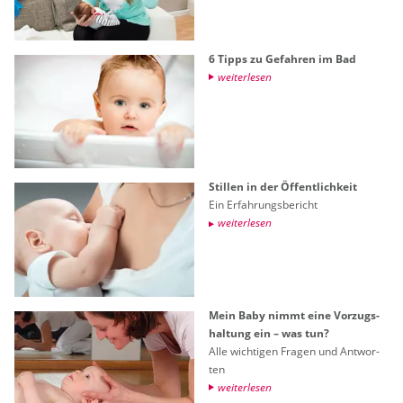
6 Tipps zu Ge­fah­ren im Bad
wei­ter­le­sen
Stil­len in der Öf­fent­lich­keit
Ein Er­fah­rungs­be­richt
wei­ter­le­sen
Mein Baby nimmt eine Vor­zugs­
hal­tung ein – was tun?
Alle wich­ti­gen Fra­gen und Ant­wor­
ten
wei­ter­le­sen