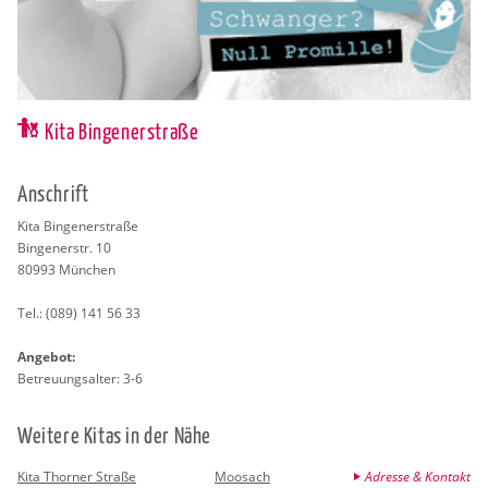
Kita Bingenerstraße
An­schrift
Kita Bin­ge­ner­stra­ße
Bin­ge­ner­str. 10
80993
Mün­chen
Tel.:
(089) 141 56 33
An­ge­bot:
Be­treu­ungs­al­ter: 3-6
Wei­te­re Kitas in der Nähe
Kita Thorner Straße
Moosach
Adresse & Kontakt