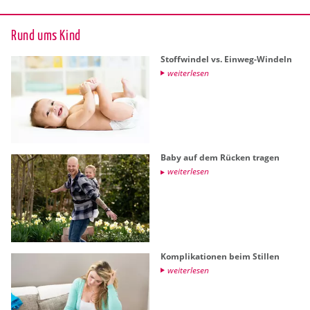
Rund ums Kind
Stoff­win­del vs. Ein­weg-Win­deln
wei­ter­le­sen
Baby auf dem Rü­cken tra­gen
wei­ter­le­sen
Kom­pli­ka­tio­nen beim Stil­len
wei­ter­le­sen