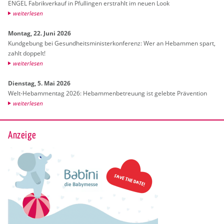
ENGEL Fa­brik­ver­kauf in Pful­lin­gen er­strahlt im neuen Look
wei­ter­le­sen
Mon­tag, 22. Juni 2026
Kund­ge­bung bei Ge­sund­heits­mi­nis­ter­kon­fe­renz: Wer an Heb­am­men spart,
zahlt dop­pelt!
wei­ter­le­sen
Diens­tag, 5. Mai 2026
Welt-Heb­am­men­tag 2026: Heb­am­men­be­treu­ung ist ge­leb­te Prä­ven­ti­on
wei­ter­le­sen
Anzeige