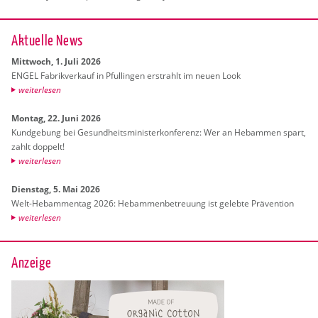
Ak­tu­el­le News
Mitt­woch, 1. Juli 2026
ENGEL Fa­brik­ver­kauf in Pful­lin­gen er­strahlt im neuen Look
wei­ter­le­sen
Mon­tag, 22. Juni 2026
Kund­ge­bung bei Ge­sund­heits­mi­nis­ter­kon­fe­renz: Wer an Heb­am­men spart,
zahlt dop­pelt!
wei­ter­le­sen
Diens­tag, 5. Mai 2026
Welt-Heb­am­men­tag 2026: Heb­am­men­be­treu­ung ist ge­leb­te Prä­ven­ti­on
wei­ter­le­sen
Anzeige