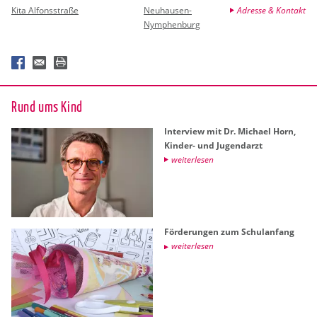
Kita Alfonsstraße
Neuhausen-
Adresse & Kontakt
Nymphenburg
Rund ums Kind
In­ter­view mit Dr. Mi­cha­el Horn,
Kin­der- und Ju­gend­arzt
wei­ter­le­sen
För­de­run­gen zum Schul­an­fang
wei­ter­le­sen