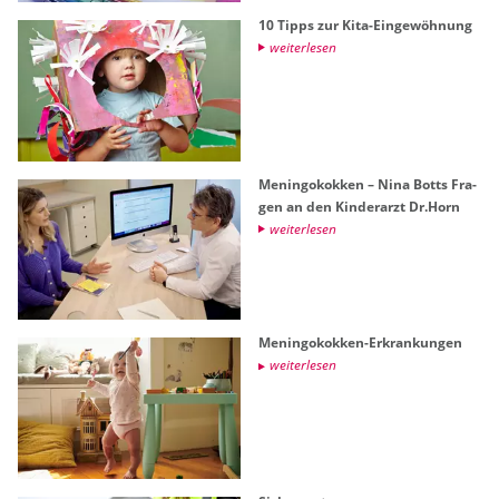
10 Tipps zur Kita-Ein­ge­wöh­nung
wei­ter­le­sen
Me­nin­go­kok­ken – Nina Botts Fra­
gen an den Kin­der­arzt Dr.​Horn
wei­ter­le­sen
Me­nin­go­kok­ken-Er­kran­kun­gen
wei­ter­le­sen