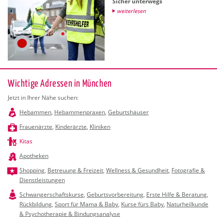
Si­cher un­ter­wegs
wei­ter­le­sen
Wichtige Adressen in München
Jetzt in Ihrer Nähe suchen:
Hebammen
,
Hebammenpraxen
,
Geburtshäuser
Frauenärzte
,
Kinderärzte
,
Kliniken
Kitas
Apotheken
Shopping
,
Betreuung & Freizeit
,
Wellness & Gesundheit
,
Fotografie &
Dienstleistungen
Schwangerschaftskurse
,
Geburtsvorbereitung
,
Erste Hilfe & Beratung
,
Rückbildung
,
Sport für Mama & Baby
,
Kurse fürs Baby
,
Naturheilkunde
& Psychotherapie & Bindungsanalyse