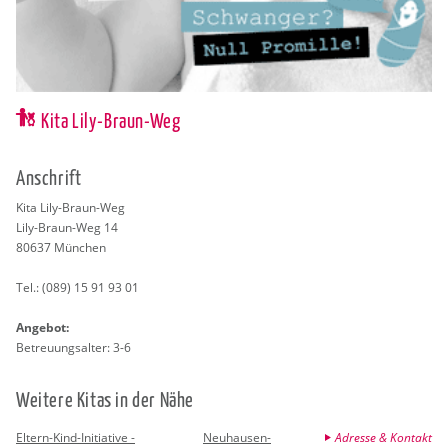
Kita Lily-Braun-Weg
An­schrift
Kita Lily-Braun-Weg
Lily-Braun-Weg 14
80637
Mün­chen
Tel.:
(089) 15 91 93 01
An­ge­bot:
Be­treu­ungs­al­ter: 3-6
Wei­te­re Kitas in der Nähe
Eltern-Kind-Initiative -
Neuhausen-
Adresse & Kontakt