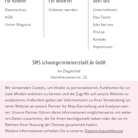
Für Kunden
Für Anbieter
Über uns
Datenschutz
Anbieter werden
Unternehmen
AGB
Das Team
Unser Magazin
Jobs bei uns
Presse
Kontakt
Impressum
SIMS schwangerinmeinerstadt.de GmbH
Im Zieglerhof
Haimhausenerstr. 22
85386 Deutenhausen bei München
Wir ver­wen­den Coo­kies, um In­hal­te zu per­so­na­li­sie­ren, Funk­tio­nen für so­
info@schwangerinmeinerstadt.de
zia­le Me­di­en an­bie­ten zu kön­nen und die Zu­grif­fe auf un­se­re Web­site zu
ana­ly­sie­ren. Au­ßer­dem geben wir In­for­ma­tio­nen zu Ihrer Ver­wen­dung un­
se­rer Web­site an un­se­re Part­ner für Map-Dar­stel­lung und Ana­ly­sen wei­
ter. Un­se­re Part­ner füh­ren diese In­for­ma­tio­nen mög­li­cher­wei­se mit wei­te­
ren Daten zu­sam­men, die Sie ihnen be­reit­ge­stellt haben oder die sie im
Rah­men Ihrer Nut­zung der Diens­te ge­sam­melt haben.
Copyright 2026 © SIMS schwangerinmeinerstadt.de GmbH.
Wei­te­re In­for­ma­tio­nen er­hal­ten Sie in un­se­rer
Da­ten­schut­z­er­klä­rung
.
All Rights Reserved.