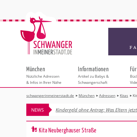
München
Informationen
Für
Nützliche Adressen
Artikel zu Babys &
Büch
& Infos in Ihrer Nähe
Schwangerschaft
Vid
schwangerinmeinerstadt.de
München
Adressen
Kitas
Ki
Städteauswahl
Hebammen
Checklisten
Beratungsstelle
Schwangerschaf
Shopping
Hebammenpra
Infos & interess
Geburtsvorbere
Freizeit
NEWS
Kindergeld ohne Antrag: Was Eltern jetz
Geburtshäuser
Kinderwunschz
Erste Hilfe & B
Wellness & Ges
Adressen
Frauenärzte
Rückbildung
Fotografie & Di
Kinderärzte
Sport für Mama
Behördengänge &
Kita Neuberghauser Straße
Kliniken
Kurse fürs Baby