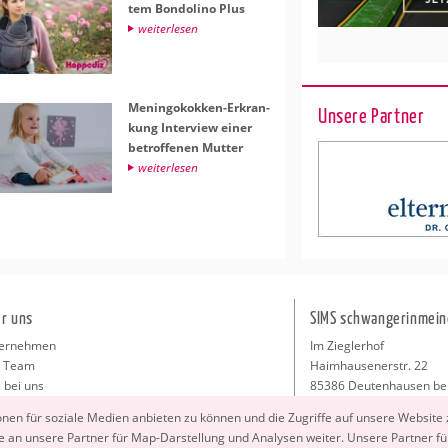
tem Bon­do­li­no Plus
wei­ter­le­sen
Me­nin­go­kok­ken-Er­kran­
Unsere Partner
kung In­ter­view einer
be­trof­fe­nen Mut­ter
wei­ter­le­sen
r uns
SIMS schwangerinmein
ernehmen
Im Zieglerhof
 Team
Haimhausenerstr. 22
 bei uns
85386 Deutenhausen be
sse
info@schwangerinmeiner
io­nen für so­zia­le Me­di­en an­bie­ten zu kön­nen und die Zu­grif­fe auf un­se­re Web­site
takt
 an un­se­re Part­ner für Map-Dar­stel­lung und Ana­ly­sen wei­ter. Un­se­re Part­ner füh
ressum