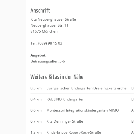
Erledigungen
Kitas
An­schrift
Apotheken
Beratung
Kita Neu­berg­hau­ser Stra­ße
Neu­berg­hau­ser Str. 11
Kurse
81675
Mün­chen
Tel.:
(089) 98 15 03
Regionale Tipps
An­ge­bot:
Be­treu­ungs­al­ter: 3-6
Wei­te­re Kitas in der Nähe
0,3 km
Evangelischer Kindergarten Dreieinigkeitskirche
B
0,4 km
RAULINO Kindergarten
B
0,6 km
Montessori Integrationskindergarten MIMO
A
0,7 km
Kita Denninger Straße
B
1,3 km
Kinderkrippe Robert-Koch-Straße
A