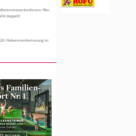
heits­mi­nis­ter­kon­fe­renz: Wer
hlt dop­pelt!
6: Heb­am­men­be­treu­ung ist