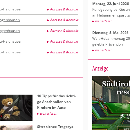
Mon­tag, 22. Juni 2026
u-Haidhausen
Adresse & Kontakt
Kund­ge­bung bei Ge­sund­
an Heb­am­men spart, za
ogenhausen
Adresse & Kontakt
wei­ter­le­sen
ogenhausen
Adresse & Kontakt
Diens­tag, 5. Mai 2026
Welt-Heb­am­men­tag 202
u-Haidhausen
Adresse & Kontakt
ge­leb­te Prä­ven­ti­on
wei­ter­le­sen
u-Haidhausen
Adresse & Kontakt
Anzeige
10 Tipps für das rich­ti­
ge An­schnal­len von
Kin­dern im Auto
wei­ter­le­sen
Sitzt si­cher: Tra­ge­sys­