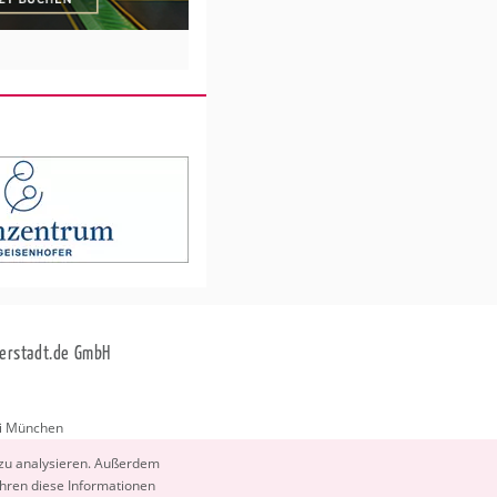
erstadt.de GmbH
i München
stadt.de
 zu ana­ly­sie­ren. Au­ßer­dem
­ren diese In­for­ma­tio­nen