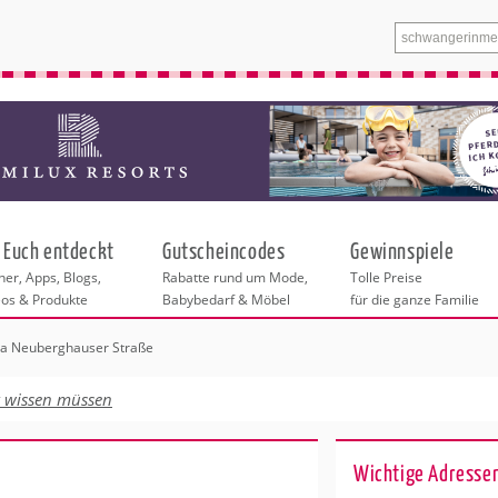
 Euch entdeckt
Gutscheincodes
Gewinnspiele
er, Apps, Blogs,
Rabatte rund um Mode,
Tolle Preise
eos & Produkte
Babybedarf & Möbel
für die ganze Familie
ta Neuberghauser Straße
n
tskurse
xen
ante Links
itung
t wissen müssen
entren Hannover
eratung
undheit
enstleistungen
 & Baby
Wichtige Adresse