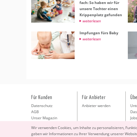
fach: So haben wir für
un­se­re Toch­ter einen
Krip­pen­platz ge­fun­den
wei­ter­le­sen
Imp­fun­gen fürs Baby
wei­ter­le­sen
Für Kunden
Für Anbieter
Übe
Datenschutz
Anbieter werden
Unt
AGB
Das
Unser Magazin
Jobs
Pre
Wir ver­wen­den Coo­kies, um In­hal­te zu per­so­na­li­sie­ren, Funk­t
Kon
geben wir In­for­ma­tio­nen zu Ihrer Ver­wen­dung un­se­rer Web­site
Imp