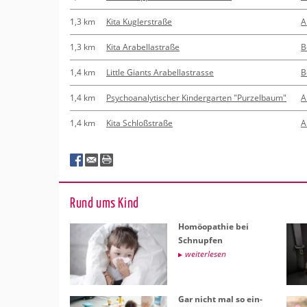
1,3 km
Kita Kuglerstraße
A
1,3 km
Kita Arabellastraße
B
1,4 km
Little Giants Arabellastrasse
B
1,4 km
Psychoanalytischer Kindergarten "Purzelbaum"
A
1,4 km
Kita Schloßstraße
A
Rund ums Kind
Ho­möo­pa­thie bei
Schnup­fen
wei­ter­le­sen
Gar nicht mal so ein­