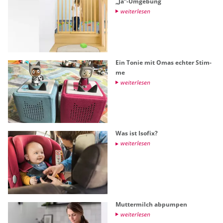
„Ja“-Um­ge­bung
wei­ter­le­sen
Ein Tonie mit Omas ech­ter Stim­
me
wei­ter­le­sen
Was ist Iso­fix?
wei­ter­le­sen
Mut­ter­milch ab­pum­pen
wei­ter­le­sen