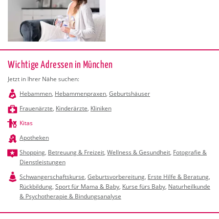
Wichtige Adressen in München
Jetzt in Ihrer Nähe suchen:
Hebammen
,
Hebammenpraxen
,
Geburtshäuser
Frauenärzte
,
Kinderärzte
,
Kliniken
Kitas
Apotheken
Shopping
,
Betreuung & Freizeit
,
Wellness & Gesundheit
,
Fotografie &
Dienstleistungen
Schwangerschaftskurse
,
Geburtsvorbereitung
,
Erste Hilfe & Beratung
,
Rückbildung
,
Sport für Mama & Baby
,
Kurse fürs Baby
,
Naturheilkunde
& Psychotherapie & Bindungsanalyse