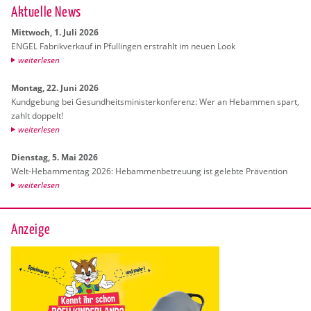
Ak­tu­el­le News
Mitt­woch, 1. Juli 2026
ENGEL Fa­brik­ver­kauf in Pful­lin­gen er­strahlt im neuen Look
wei­ter­le­sen
Mon­tag, 22. Juni 2026
Kund­ge­bung bei Ge­sund­heits­mi­nis­ter­kon­fe­renz: Wer an Heb­am­men spart,
zahlt dop­pelt!
wei­ter­le­sen
Diens­tag, 5. Mai 2026
Welt-Heb­am­men­tag 2026: Heb­am­men­be­treu­ung ist ge­leb­te Prä­ven­ti­on
wei­ter­le­sen
Anzeige