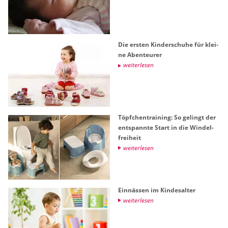
Die ers­ten Kin­der­schu­he für klei­
ne Aben­teu­rer
wei­ter­le­sen
Töpf­chen­trai­ning: So ge­lingt der
ent­spann­te Start in die Win­del­
frei­heit
wei­ter­le­sen
Ein­näs­sen im Kin­des­al­ter
wei­ter­le­sen