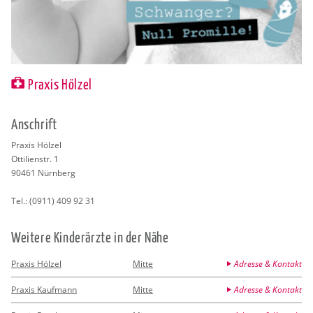
Praxis Hölzel
An­schrift
Pra­xis Höl­zel
Ot­ti­li­en­str. 1
90461
Nürn­berg
Tel.:
(0911) 409 92 31
Wei­te­re Kin­der­ärz­te in der Nähe
Praxis Hölzel
Mitte
Adresse & Kontakt
Praxis Kaufmann
Mitte
Adresse & Kontakt