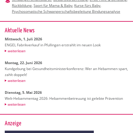
Rückbildung
,
Sport für Mama & Baby
,
Kurse fürs Baby
,
Psychosomatische Schwangerschaftsbegleitung Bindungsanalyse
Ak­tu­el­le News
Mitt­woch, 1. Juli 2026
ENGEL Fa­brik­ver­kauf in Pful­lin­gen er­strahlt im neuen Look
wei­ter­le­sen
Mon­tag, 22. Juni 2026
Kund­ge­bung bei Ge­sund­heits­mi­nis­ter­kon­fe­renz: Wer an Heb­am­men spart,
zahlt dop­pelt!
wei­ter­le­sen
Diens­tag, 5. Mai 2026
Welt-Heb­am­men­tag 2026: Heb­am­men­be­treu­ung ist ge­leb­te Prä­ven­ti­on
wei­ter­le­sen
Anzeige