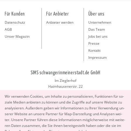
Für Kunden
Für Anbieter
Über uns
Datenschutz
Anbieter werden
Unternehmen
AGB
Das Team
Unser Magazin
Jobs bei uns
Presse
Kontakt
Impressum
SIMS schwangerinmeinerstadt.de GmbH
Im Zieglerhof
Haimhausenerstr. 22
85386 Deutenhausen bei München
Wir ver­wen­den Coo­kies, um In­hal­te zu per­so­na­li­sie­ren, Funk­tio­nen für so­
info@schwangerinmeinerstadt.de
zia­le Me­di­en an­bie­ten zu kön­nen und die Zu­grif­fe auf un­se­re Web­site zu
ana­ly­sie­ren. Au­ßer­dem geben wir In­for­ma­tio­nen zu Ihrer Ver­wen­dung un­
se­rer Web­site an un­se­re Part­ner für Map-Dar­stel­lung und Ana­ly­sen wei­
ter. Un­se­re Part­ner füh­ren diese In­for­ma­tio­nen mög­li­cher­wei­se mit wei­te­
ren Daten zu­sam­men, die Sie ihnen be­reit­ge­stellt haben oder die sie im