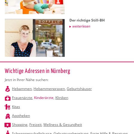
Der rich­ti­ge Still-BH
wei­ter­le­sen
Wichtige Adressen in Nürnberg
Jetzt in Ihrer Nähe suchen:
Hebammen
,
Hebammenpraxen
,
Geburtshäuser
Frauenärzte
,
Kinderärzte
,
Kliniken
Kitas
Apotheken
Shopping
,
Freizeit
,
Wellness & Gesundheit
Schwangerschaftskurse
,
Geburtsvorbereitung
,
Erste Hilfe & Beratung
,