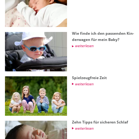
Wie finde ich den pas­sen­den Kin­
der­wa­gen für mein Baby?
wei­ter­le­sen
Spiel­zeug­freie Zeit
wei­ter­le­sen
Zehn Tipps für si­che­ren Schlaf
wei­ter­le­sen