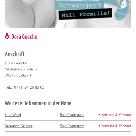
Dora Goecke
An­schrift
Dora Go­ecke
Yitz­hak-Rabin-Str. 7
70376
Stutt­gart
Tel.:
(0711) 91 26 83 65
Wei­te­re Heb­am­men in der Nähe
Ulla Wied
Bad Cannstatt
Adresse & Kontakt
Susanne Gruber
Bad Cannstatt
Adresse & Kontakt