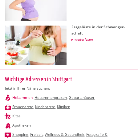
Ess­ge­lüs­te in der Schwan­ger­
schaft
wei­ter­le­sen
Wichtige Adressen in Stuttgart
Jetzt in Ihrer Nähe suchen:
Hebammen
,
Hebammenpraxen
,
Geburtshäuser
Frauenärzte
,
Kinderärzte
,
Kliniken
Kitas
Apotheken
Shopping
,
Freizeit
,
Wellness & Gesundheit
,
Fotografie &