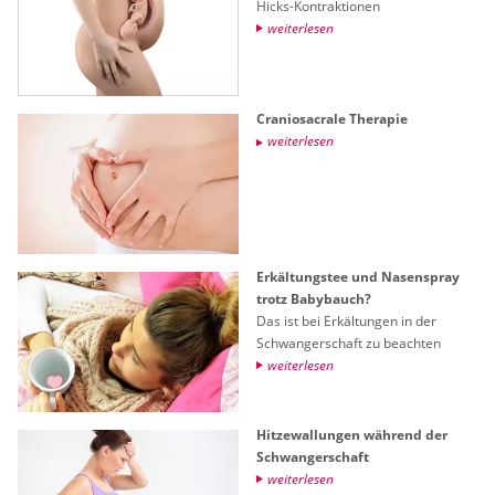
Hicks-Kon­trak­tio­nen
wei­ter­le­sen
Cra­nio­sa­cra­le The­ra­pie
wei­ter­le­sen
Er­käl­tungs­tee und Na­sen­spray
trotz Ba­by­bauch?
Das ist bei Er­käl­tun­gen in der
Schwan­ger­schaft zu be­ach­ten
wei­ter­le­sen
Hit­ze­wal­lun­gen wäh­rend der
Schwan­ger­schaft
wei­ter­le­sen