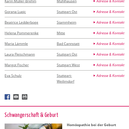
Karin Müller-Brehm
Mühlhausen
Adresse & Kontakt
Gorana Lupic
Stuttgart Ost
Adresse & Kontakt
Beatrice Ledderboge
Stammheim
Adresse & Kontakt
Helena Pommerenke
Mitte
Adresse & Kontakt
Maria Lämmle
Bad Cannstatt
Adresse & Kontakt
Laura Fleischmann
Stuttgart Ost
Adresse & Kontakt
Margot Fischer
Stuttgart West
Adresse & Kontakt
Eva Schulz
Stuttgart-
Adresse & Kontakt
Weilimdorf
Schwan­ger­schaft & Ge­burt
Ho­möo­pa­thie bei der Ge­burt