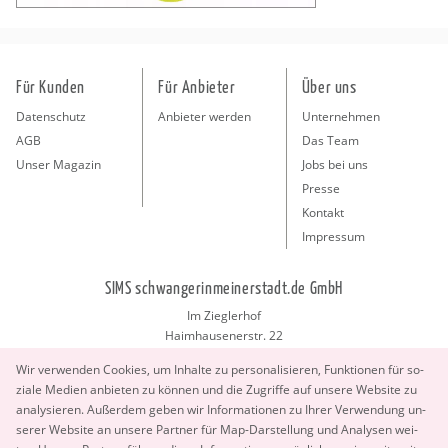
Für Kunden
Für Anbieter
Über uns
Datenschutz
Anbieter werden
Unternehmen
AGB
Das Team
Unser Magazin
Jobs bei uns
Presse
Kontakt
Impressum
SIMS schwangerinmeinerstadt.de GmbH
Im Zieglerhof
Haimhausenerstr. 22
85386 Deutenhausen bei München
Wir ver­wen­den Coo­kies, um In­hal­te zu per­so­na­li­sie­ren, Funk­tio­nen für so­
info@schwangerinmeinerstadt.de
zia­le Me­di­en an­bie­ten zu kön­nen und die Zu­grif­fe auf un­se­re Web­site zu
ana­ly­sie­ren. Au­ßer­dem geben wir In­for­ma­tio­nen zu Ihrer Ver­wen­dung un­
se­rer Web­site an un­se­re Part­ner für Map-Dar­stel­lung und Ana­ly­sen wei­