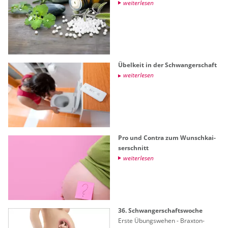
wei­ter­le­sen
Übel­keit in der Schwan­ger­schaft
wei­ter­le­sen
Pro und Con­tra zum Wunsch­kai­
ser­schnitt
wei­ter­le­sen
36. Schwan­ger­schafts­wo­che
Erste Übungs­we­hen - Brax­ton-