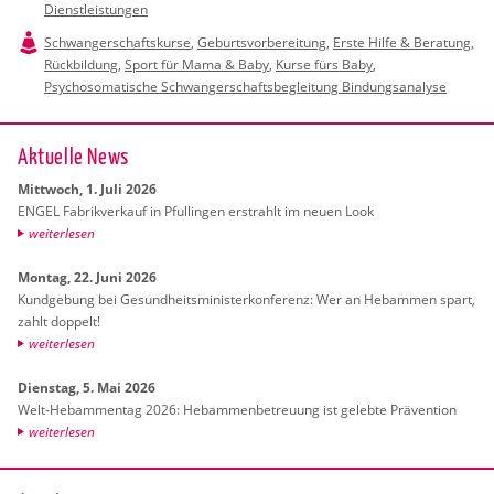
Dienstleistungen
Schwangerschaftskurse
,
Geburtsvorbereitung
,
Erste Hilfe & Beratung
,
Rückbildung
,
Sport für Mama & Baby
,
Kurse fürs Baby
,
Psychosomatische Schwangerschaftsbegleitung Bindungsanalyse
Ak­tu­el­le News
Mitt­woch, 1. Juli 2026
ENGEL Fa­brik­ver­kauf in Pful­lin­gen er­strahlt im neuen Look
wei­ter­le­sen
Mon­tag, 22. Juni 2026
Kund­ge­bung bei Ge­sund­heits­mi­nis­ter­kon­fe­renz: Wer an Heb­am­men spart,
zahlt dop­pelt!
wei­ter­le­sen
Diens­tag, 5. Mai 2026
Welt-Heb­am­men­tag 2026: Heb­am­men­be­treu­ung ist ge­leb­te Prä­ven­ti­on
wei­ter­le­sen