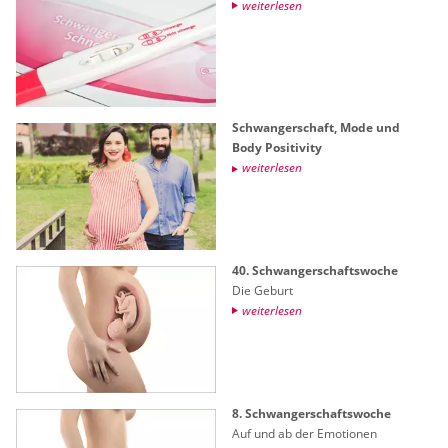
wei­ter­le­sen
Schwan­ger­schaft, Mode und
Body Po­si­ti­vi­ty
wei­ter­le­sen
40. Schwan­ger­schafts­wo­che
Die Ge­burt
wei­ter­le­sen
8. Schwan­ger­schafts­wo­che
Auf und ab der Emo­tio­nen