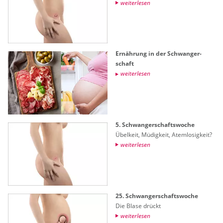
wei­ter­le­sen
Er­näh­rung in der Schwan­ger­
schaft
wei­ter­le­sen
5. Schwan­ger­schafts­wo­che
Übel­keit, Mü­dig­keit, Atem­lo­sig­keit?
wei­ter­le­sen
25. Schwan­ger­schafts­wo­che
Die Blase drückt
wei­ter­le­sen