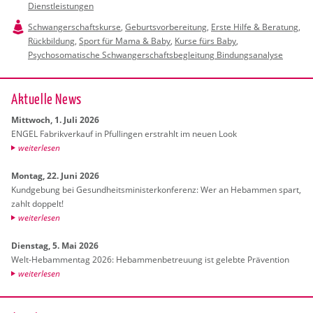
Dienstleistungen
Schwangerschaftskurse
,
Geburtsvorbereitung
,
Erste Hilfe & Beratung
,
Rückbildung
,
Sport für Mama & Baby
,
Kurse fürs Baby
,
Psychosomatische Schwangerschaftsbegleitung Bindungsanalyse
Ak­tu­el­le News
Mitt­woch, 1. Juli 2026
ENGEL Fa­brik­ver­kauf in Pful­lin­gen er­strahlt im neuen Look
wei­ter­le­sen
Mon­tag, 22. Juni 2026
Kund­ge­bung bei Ge­sund­heits­mi­nis­ter­kon­fe­renz: Wer an Heb­am­men spart,
zahlt dop­pelt!
wei­ter­le­sen
Diens­tag, 5. Mai 2026
Welt-Heb­am­men­tag 2026: Heb­am­men­be­treu­ung ist ge­leb­te Prä­ven­ti­on
wei­ter­le­sen