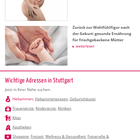
Zu­rück zur Wohl­fühl­fi­gur nach
der Ge­burt: ge­sun­de Er­näh­rung
für frisch­ge­ba­cke­ne Müt­ter
wei­ter­le­sen
Wichtige Adressen in Stuttgart
Jetzt in Ihrer Nähe suchen:
Hebammen
,
Hebammenpraxen
,
Geburtshäuser
Frauenärzte
,
Kinderärzte
,
Kliniken
Kitas
Apotheken
Shopping
,
Freizeit
,
Wellness & Gesundheit
,
Fotografie &