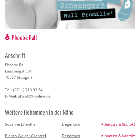
Phoebe Rall
An­schrift
Pho­ebe Rall
Lies­chingstr. 51
70567
Stutt­gart
Tel.:
(0711) 719 93 34
E-Mail:
ph.​rall@​t-​online.​de
Wei­te­re Heb­am­men in der Nähe
Susanne Lilienthal
Degerloch
Adresse & Kontakt
Bianca Weigel-Gräntzel
Degerloch
Adresse & Kontakt