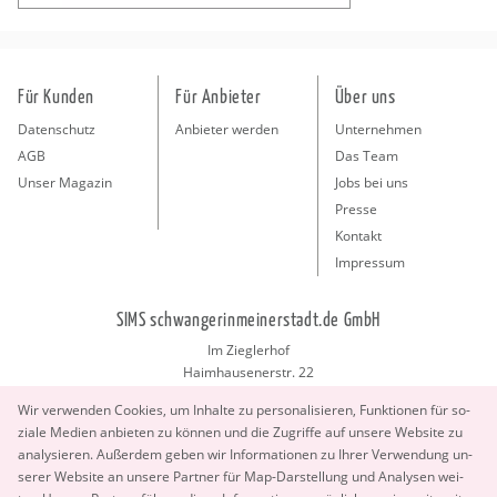
Für Kunden
Für Anbieter
Über uns
Datenschutz
Anbieter werden
Unternehmen
AGB
Das Team
Unser Magazin
Jobs bei uns
Presse
Kontakt
Impressum
SIMS schwangerinmeinerstadt.de GmbH
Im Zieglerhof
Haimhausenerstr. 22
85386 Deutenhausen bei München
Wir ver­wen­den Coo­kies, um In­hal­te zu per­so­na­li­sie­ren, Funk­tio­nen für so­
info@schwangerinmeinerstadt.de
zia­le Me­di­en an­bie­ten zu kön­nen und die Zu­grif­fe auf un­se­re Web­site zu
ana­ly­sie­ren. Au­ßer­dem geben wir In­for­ma­tio­nen zu Ihrer Ver­wen­dung un­
se­rer Web­site an un­se­re Part­ner für Map-Dar­stel­lung und Ana­ly­sen wei­