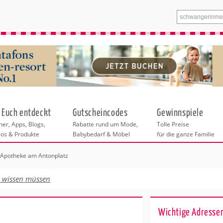
 Euch entdeckt
Gutscheincodes
Gewinnspiele
er, Apps, Blogs,
Rabatte rund um Mode,
Tolle Preise
eos & Produkte
Babybedarf & Möbel
für die ganze Familie
Apotheke am Antonplatz
n
tskurse
xen
ante Links
itung
t wissen müssen
ntren in Köln
eratung
undheit
enstleistungen
 & Baby
r Köln
Wichtige Adressen