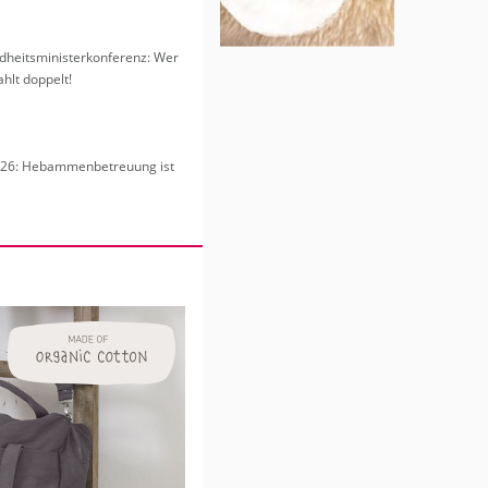
heits­mi­nis­ter­kon­fe­renz: Wer
hlt dop­pelt!
6: Heb­am­men­be­treu­ung ist