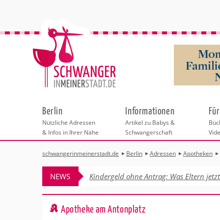
Berlin
Informationen
Für
Nützliche Adressen
Artikel zu Babys &
Büch
& Infos in Ihrer Nähe
Schwangerschaft
Vid
schwangerinmeinerstadt.de
Berlin
Adressen
Apotheken
Städteauswahl
Hebammen
Checklisten
Beratungsstelle
Schwangerschaf
Shopping
Hebammenpra
Infos & interess
Geburtsvorbere
Freizeit
NEWS
Kindergeld ohne Antrag: Was Eltern jetz
Geburtshäuser
Kinderwunschze
Erste Hilfe & B
Wellness & Ges
Adressen
Frauenärzte
Rückbildung
Fotografie & Di
Kinderärzte
Sport für Mama
Insider-Tipps fü
Behördengänge &
Apotheke am Antonplatz
Kliniken
Kurse fürs Baby