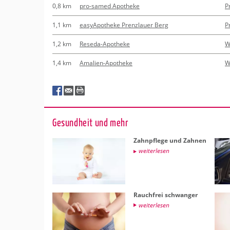
0,8 km
pro-samed Apotheke
P
1,1 km
easyApotheke Prenzlauer Berg
P
1,2 km
Reseda-Apotheke
W
1,4 km
Amalien-Apotheke
W
Ge­sund­heit und mehr
Zahn­pfle­ge und Zah­nen
wei­ter­le­sen
Rauch­frei schwan­ger
wei­ter­le­sen