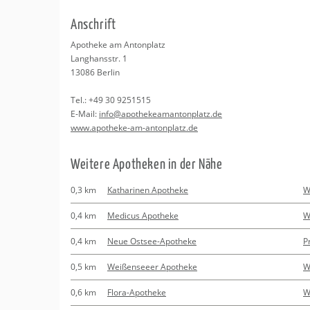
Erledigungen
Kitas
An­schrift
Apotheken
Beratung
Apo­the­ke am An­ton­platz
Lang­hans­str. 1
Kurse
13086
Ber­lin
Tel.:
+49 30 9251515
Regionale Tipps
E-Mail:
info@​apo​thek​eama​nton​plat​z.​de
www.​apotheke-​am-​antonplatz.​de
Wei­te­re Apo­the­ken in der Nähe
0,3 km
Katharinen Apotheke
W
0,4 km
Medicus Apotheke
W
0,4 km
Neue Ostsee-Apotheke
P
0,5 km
Weißenseeer Apotheke
W
0,6 km
Flora-Apotheke
W