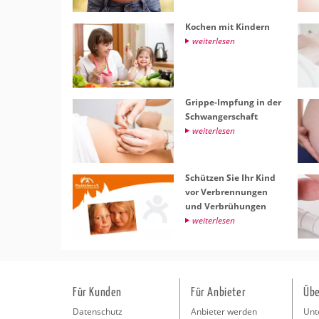
Ko­chen mit Kin­dern
wei­ter­le­sen
Grip­pe-Imp­fung in der
Schwan­ger­schaft
wei­ter­le­sen
Schüt­zen Sie Ihr Kind
vor Ver­bren­nun­gen
und Ver­brü­hun­gen
wei­ter­le­sen
Für Kunden
Für Anbieter
Übe
Datenschutz
Anbieter werden
Unt