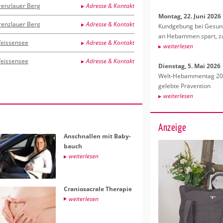
renzlauer Berg
Adresse & Kontakt
Mon­tag, 22. Juni 2026
renzlauer Berg
Adresse & Kontakt
Kund­ge­bung bei Ge­sund­
an Heb­am­men spart, za
eissensee
Adresse & Kontakt
wei­ter­le­sen
eissensee
Adresse & Kontakt
Diens­tag, 5. Mai 2026
Welt-Heb­am­men­tag 202
ge­leb­te Prä­ven­ti­on
wei­ter­le­sen
Anzeige
An­schnal­len mit Ba­by­
bauch
wei­ter­le­sen
Cra­nio­sa­cra­le The­ra­pie
wei­ter­le­sen