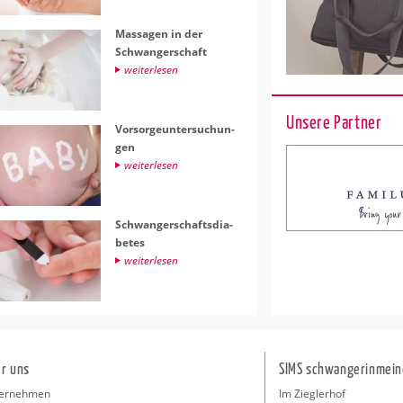
Mas­sa­gen in der
Schwan­ger­schaft
wei­ter­le­sen
Unsere Partner
Vor­sor­ge­un­ter­su­chun­
gen
wei­ter­le­sen
Schwan­ger­schafts­dia­
be­tes
wei­ter­le­sen
r uns
SIMS schwangerinmein
ernehmen
Im Zieglerhof