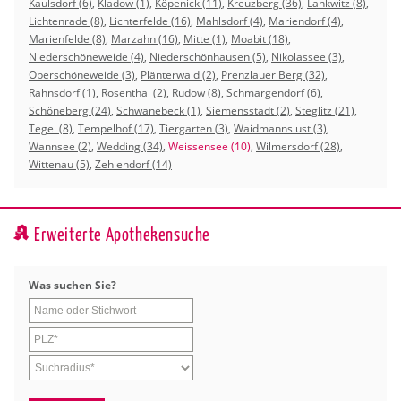
Kaulsdorf (6)
,
Kladow (1)
,
Köpenick (11)
,
Kreuzberg (36)
,
Lankwitz (8)
,
Lichtenrade (8)
,
Lichterfelde (16)
,
Mahlsdorf (4)
,
Mariendorf (4)
,
Marienfelde (8)
,
Marzahn (16)
,
Mitte (1)
,
Moabit (18)
,
Niederschöneweide (4)
,
Niederschönhausen (5)
,
Nikolassee (3)
,
Oberschöneweide (3)
,
Plänterwald (2)
,
Prenzlauer Berg (32)
,
Rahnsdorf (1)
,
Rosenthal (2)
,
Rudow (8)
,
Schmargendorf (6)
,
Schöneberg (24)
,
Schwanebeck (1)
,
Siemensstadt (2)
,
Steglitz (21)
,
Tegel (8)
,
Tempelhof (17)
,
Tiergarten (3)
,
Waidmannslust (3)
,
Wannsee (2)
,
Wedding (34)
,
Weissensee (10)
,
Wilmersdorf (28)
,
Wittenau (5)
,
Zehlendorf (14)
Erweiterte Apothekensuche
Was su­chen Sie?