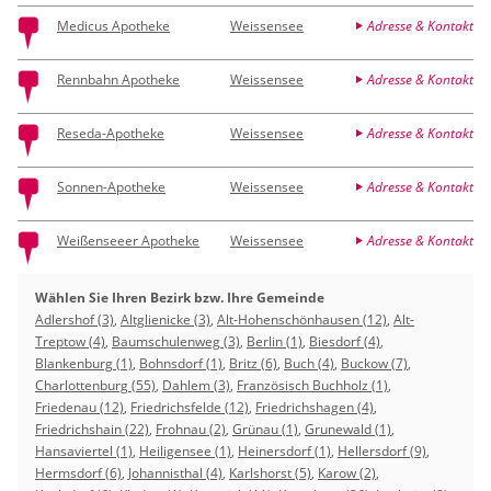
Medicus Apotheke
Weissensee
Adresse & Kontakt
Rennbahn Apotheke
Weissensee
Adresse & Kontakt
Reseda-Apotheke
Weissensee
Adresse & Kontakt
Sonnen-Apotheke
Weissensee
Adresse & Kontakt
Weißenseeer Apotheke
Weissensee
Adresse & Kontakt
Wählen Sie Ihren Bezirk bzw. Ihre Gemeinde
Adlershof (3)
,
Altglienicke (3)
,
Alt-Hohenschönhausen (12)
,
Alt-
Treptow (4)
,
Baumschulenweg (3)
,
Berlin (1)
,
Biesdorf (4)
,
Blankenburg (1)
,
Bohnsdorf (1)
,
Britz (6)
,
Buch (4)
,
Buckow (7)
,
Charlottenburg (55)
,
Dahlem (3)
,
Französisch Buchholz (1)
,
Friedenau (12)
,
Friedrichsfelde (12)
,
Friedrichshagen (4)
,
Friedrichshain (22)
,
Frohnau (2)
,
Grünau (1)
,
Grunewald (1)
,
Hansaviertel (1)
,
Heiligensee (1)
,
Heinersdorf (1)
,
Hellersdorf (9)
,
Hermsdorf (6)
,
Johannisthal (4)
,
Karlshorst (5)
,
Karow (2)
,