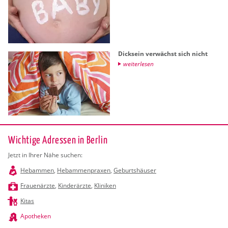
Dick­sein ver­wächst sich nicht
wei­ter­le­sen
Wichtige Adressen in Berlin
Jetzt in Ihrer Nähe suchen:
Hebammen
,
Hebammenpraxen
,
Geburtshäuser
Frauenärzte
,
Kinderärzte
,
Kliniken
Kitas
Apotheken