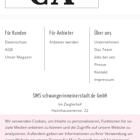
Für Kunden
Für Anbieter
Über uns
Datenschutz
Anbieter werden
Unternehmen
AGB
Das Team
Unser Magazin
Jobs bei uns
Presse
Kontakt
Impressum
SIMS schwangerinmeinerstadt.de GmbH
Im Zieglerhof
Haimhausenerstr. 22
85386 Deutenhausen bei München
Wir ver­wen­den Coo­kies, um In­hal­te zu per­so­na­li­sie­ren, Funk­tio­nen für so­
info@schwangerinmeinerstadt.de
zia­le Me­di­en an­bie­ten zu kön­nen und die Zu­grif­fe auf un­se­re Web­site zu
ana­ly­sie­ren. Au­ßer­dem geben wir In­for­ma­tio­nen zu Ihrer Ver­wen­dung un­
se­rer Web­site an un­se­re Part­ner für Map-Dar­stel­lung und Ana­ly­sen wei­