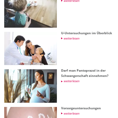
wei­ter­le­sen
U-Un­ter­su­chun­gen im Über­blick
wei­ter­le­sen
Darf man Pan­to­pra­zol in der
Schwan­ger­schaft ein­neh­men?
wei­ter­le­sen
Vor­sor­ge­un­ter­su­chun­gen
wei­ter­le­sen