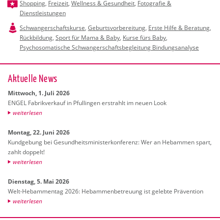
Shopping
,
Freizeit
,
Wellness & Gesundheit
,
Fotografie &
Dienstleistungen
Schwangerschaftskurse
,
Geburtsvorbereitung
,
Erste Hilfe & Beratung
,
Rückbildung
,
Sport für Mama & Baby
,
Kurse fürs Baby
,
Psychosomatische Schwangerschaftsbegleitung Bindungsanalyse
Ak­tu­el­le News
Mitt­woch, 1. Juli 2026
ENGEL Fa­brik­ver­kauf in Pful­lin­gen er­strahlt im neuen Look
wei­ter­le­sen
Mon­tag, 22. Juni 2026
Kund­ge­bung bei Ge­sund­heits­mi­nis­ter­kon­fe­renz: Wer an Heb­am­men spart,
zahlt dop­pelt!
wei­ter­le­sen
Diens­tag, 5. Mai 2026
Welt-Heb­am­men­tag 2026: Heb­am­men­be­treu­ung ist ge­leb­te Prä­ven­ti­on
wei­ter­le­sen