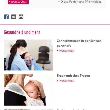
* Diese Fel­der sind Pflicht­fel­der.
jetzt suchen
Ge­sund­heit und mehr
Zahn­schmer­zen in der Schwan­
ger­schaft
wei­ter­le­sen
Er­go­no­mi­sches Tra­gen
wei­ter­le­sen