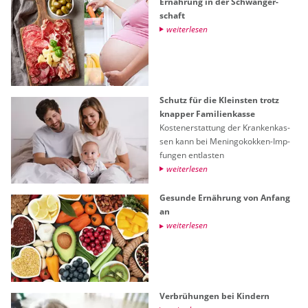
Er­näh­rung in der Schwan­ger­
schaft
wei­ter­le­sen
Schutz für die Kleins­ten trotz
knap­per Fa­mi­li­en­kas­se
Kos­ten­er­stat­tung der Kran­ken­kas­
sen kann bei Me­nin­go­kok­ken-Imp­
fun­gen ent­las­ten
wei­ter­le­sen
Ge­sun­de Er­näh­rung von An­fang
an
wei­ter­le­sen
Ver­brü­hun­gen bei Kin­dern