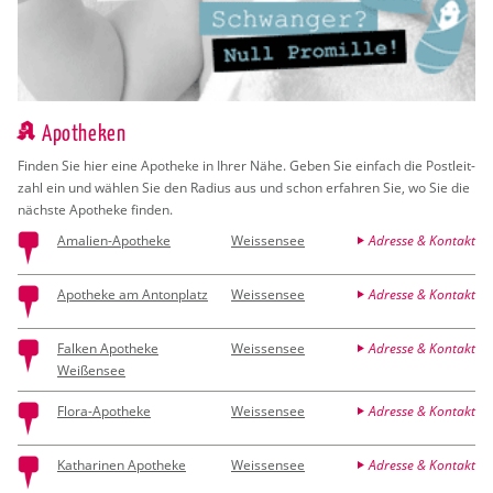
Apotheken
Fin­den Sie hier eine Apo­the­ke in Ihrer Nähe. Geben Sie ein­fach die Post­leit­
zahl ein und wäh­len Sie den Ra­di­us aus und schon er­fah­ren Sie, wo Sie die
nächs­te Apo­the­ke fin­den.
Amalien-Apotheke
Weissensee
Adresse & Kontakt
Apotheke am Antonplatz
Weissensee
Adresse & Kontakt
Falken Apotheke
Weissensee
Adresse & Kontakt
Weißensee
Flora-Apotheke
Weissensee
Adresse & Kontakt
Katharinen Apotheke
Weissensee
Adresse & Kontakt