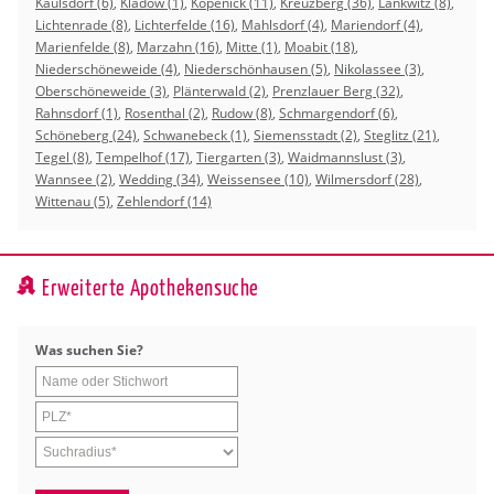
Kaulsdorf (6)
,
Kladow (1)
,
Köpenick (11)
,
Kreuzberg (36)
,
Lankwitz (8)
,
Lichtenrade (8)
,
Lichterfelde (16)
,
Mahlsdorf (4)
,
Mariendorf (4)
,
Marienfelde (8)
,
Marzahn (16)
,
Mitte (1)
,
Moabit (18)
,
Niederschöneweide (4)
,
Niederschönhausen (5)
,
Nikolassee (3)
,
Oberschöneweide (3)
,
Plänterwald (2)
,
Prenzlauer Berg (32)
,
Rahnsdorf (1)
,
Rosenthal (2)
,
Rudow (8)
,
Schmargendorf (6)
,
Schöneberg (24)
,
Schwanebeck (1)
,
Siemensstadt (2)
,
Steglitz (21)
,
Tegel (8)
,
Tempelhof (17)
,
Tiergarten (3)
,
Waidmannslust (3)
,
Wannsee (2)
,
Wedding (34)
,
Weissensee (10)
,
Wilmersdorf (28)
,
Wittenau (5)
,
Zehlendorf (14)
Erweiterte Apothekensuche
Was su­chen Sie?