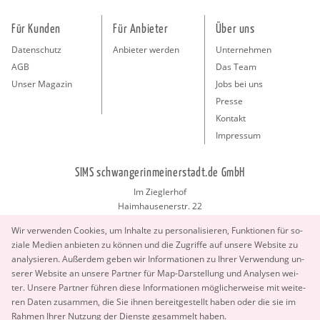
Für Kunden
Für Anbieter
Über uns
Datenschutz
Anbieter werden
Unternehmen
AGB
Das Team
Unser Magazin
Jobs bei uns
Presse
Kontakt
Impressum
SIMS schwangerinmeinerstadt.de GmbH
Im Zieglerhof
Haimhausenerstr. 22
85386 Deutenhausen bei München
Wir ver­wen­den Coo­kies, um In­hal­te zu per­so­na­li­sie­ren, Funk­tio­nen für so­
info@schwangerinmeinerstadt.de
zia­le Me­di­en an­bie­ten zu kön­nen und die Zu­grif­fe auf un­se­re Web­site zu
ana­ly­sie­ren. Au­ßer­dem geben wir In­for­ma­tio­nen zu Ihrer Ver­wen­dung un­
se­rer Web­site an un­se­re Part­ner für Map-Dar­stel­lung und Ana­ly­sen wei­
ter. Un­se­re Part­ner füh­ren diese In­for­ma­tio­nen mög­li­cher­wei­se mit wei­te­
ren Daten zu­sam­men, die Sie ihnen be­reit­ge­stellt haben oder die sie im
Rah­men Ihrer Nut­zung der Diens­te ge­sam­melt haben.