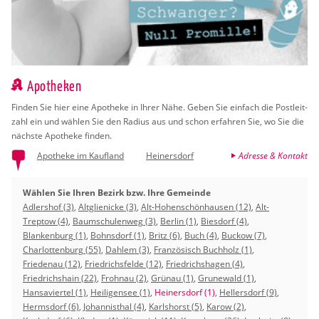
Apotheken
Fin­den Sie hier eine Apo­the­ke in Ihrer Nähe. Geben Sie ein­fach die Post­leit­
zahl ein und wäh­len Sie den Ra­di­us aus und schon er­fah­ren Sie, wo Sie die
nächs­te Apo­the­ke fin­den.
Apotheke im Kaufland
Heinersdorf
Adresse & Kontakt
Wählen Sie Ihren Bezirk bzw. Ihre Gemeinde
Adlershof (3)
,
Altglienicke (3)
,
Alt-Hohenschönhausen (12)
,
Alt-
Treptow (4)
,
Baumschulenweg (3)
,
Berlin (1)
,
Biesdorf (4)
,
Blankenburg (1)
,
Bohnsdorf (1)
,
Britz (6)
,
Buch (4)
,
Buckow (7)
,
Charlottenburg (55)
,
Dahlem (3)
,
Französisch Buchholz (1)
,
Friedenau (12)
,
Friedrichsfelde (12)
,
Friedrichshagen (4)
,
Friedrichshain (22)
,
Frohnau (2)
,
Grünau (1)
,
Grunewald (1)
,
Hansaviertel (1)
,
Heiligensee (1)
,
Heinersdorf (1)
,
Hellersdorf (9)
,
Hermsdorf (6)
,
Johannisthal (4)
,
Karlshorst (5)
,
Karow (2)
,