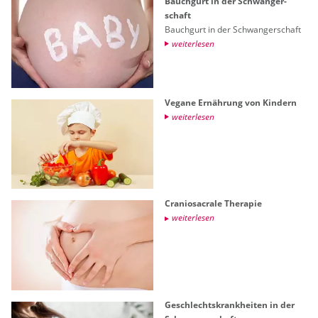
Bauch­gurt in der Schwan­ger­
schaft
Bauch­gurt in der Schwan­ger­schaft
wei­ter­le­sen
Ve­ga­ne Er­näh­rung von Kin­dern
wei­ter­le­sen
Cra­nio­sa­cra­le The­ra­pie
wei­ter­le­sen
Ge­schlechts­krank­hei­ten in der