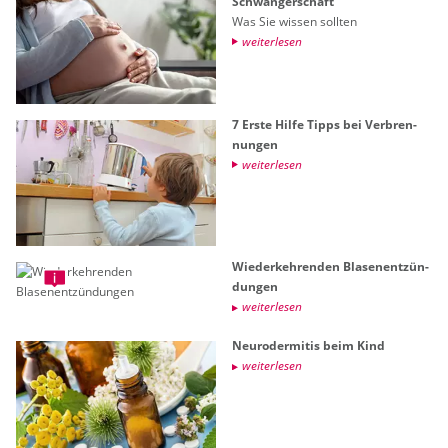
Schwan­ger­schaft
Was Sie wis­sen soll­ten
wei­ter­le­sen
7 Erste Hilfe Tipps bei Ver­bren­
nun­gen
wei­ter­le­sen
Wie­der­keh­ren­den Bla­sen­ent­zün­
dun­gen
wei­ter­le­sen
Neu­ro­der­mi­tis beim Kind
wei­ter­le­sen