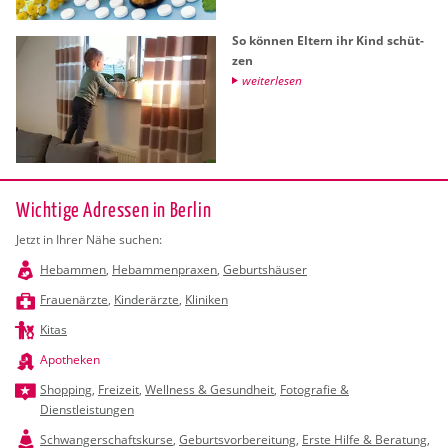
So kön­nen El­tern ihr Kind schüt­
zen
wei­ter­le­sen
Wichtige Adressen in Berlin
Jetzt in Ihrer Nähe suchen:
Hebammen
,
Hebammenpraxen
,
Geburtshäuser
Frauenärzte
,
Kinderärzte
,
Kliniken
Kitas
Apotheken
Shopping
,
Freizeit
,
Wellness & Gesundheit
,
Fotografie &
Dienstleistungen
Schwangerschaftskurse
,
Geburtsvorbereitung
,
Erste Hilfe & Beratung
,