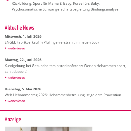
Rückbildung
,
Sport für Mama & Baby
,
Kurse fürs Baby
,
Psychosomatische Schwangerschaftsbegleitung Bindungsanalyse
Ak­tu­el­le News
Mitt­woch, 1. Juli 2026
ENGEL Fa­brik­ver­kauf in Pful­lin­gen er­strahlt im neuen Look
wei­ter­le­sen
Mon­tag, 22. Juni 2026
Kund­ge­bung bei Ge­sund­heits­mi­nis­ter­kon­fe­renz: Wer an Heb­am­men spart,
zahlt dop­pelt!
wei­ter­le­sen
Diens­tag, 5. Mai 2026
Welt-Heb­am­men­tag 2026: Heb­am­men­be­treu­ung ist ge­leb­te Prä­ven­ti­on
wei­ter­le­sen
Anzeige