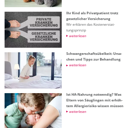
Ihr Kind als Pri­vat­pa­ti­ent trotz
ge­setz­li­cher Ver­si­che­rung
Wir er­klä­ren das Kos­ten­er­stat­
tungs­prin­zip
wei­ter­le­sen
Schwan­ger­schafts­übel­keit: Ur­sa­
chen und Tipps zur Be­hand­lung
wei­ter­le­sen
Ist HA-Nah­rung not­wen­dig? Was
El­tern von Säug­lin­gen mit er­höh­
tem All­er­gie­ri­si­ko wis­sen müs­sen
wei­ter­le­sen