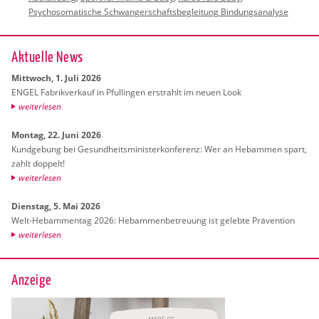
Psychosomatische Schwangerschaftsbegleitung Bindungsanalyse
Ak­tu­el­le News
Mitt­woch, 1. Juli 2026
ENGEL Fa­brik­ver­kauf in Pful­lin­gen er­strahlt im neuen Look
wei­ter­le­sen
Mon­tag, 22. Juni 2026
Kund­ge­bung bei Ge­sund­heits­mi­nis­ter­kon­fe­renz: Wer an Heb­am­men spart,
zahlt dop­pelt!
wei­ter­le­sen
Diens­tag, 5. Mai 2026
Welt-Heb­am­men­tag 2026: Heb­am­men­be­treu­ung ist ge­leb­te Prä­ven­ti­on
wei­ter­le­sen
Anzeige