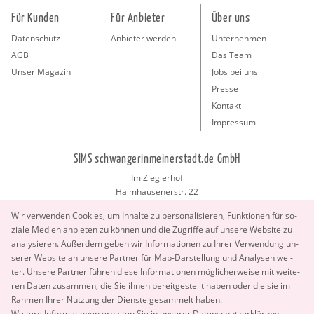
Für Kunden
Für Anbieter
Über uns
Datenschutz
Anbieter werden
Unternehmen
AGB
Das Team
Unser Magazin
Jobs bei uns
Presse
Kontakt
Impressum
SIMS schwangerinmeinerstadt.de GmbH
Im Zieglerhof
Haimhausenerstr. 22
85386 Deutenhausen bei München
Wir ver­wen­den Coo­kies, um In­hal­te zu per­so­na­li­sie­ren, Funk­tio­nen für so­
info@schwangerinmeinerstadt.de
zia­le Me­di­en an­bie­ten zu kön­nen und die Zu­grif­fe auf un­se­re Web­site zu
ana­ly­sie­ren. Au­ßer­dem geben wir In­for­ma­tio­nen zu Ihrer Ver­wen­dung un­
se­rer Web­site an un­se­re Part­ner für Map-Dar­stel­lung und Ana­ly­sen wei­
ter. Un­se­re Part­ner füh­ren diese In­for­ma­tio­nen mög­li­cher­wei­se mit wei­te­
ren Daten zu­sam­men, die Sie ihnen be­reit­ge­stellt haben oder die sie im
Rah­men Ihrer Nut­zung der Diens­te ge­sam­melt haben.
Copyright 2026 © SIMS schwangerinmeinerstadt.de GmbH.
Wei­te­re In­for­ma­tio­nen er­hal­ten Sie in un­se­rer
Da­ten­schut­z­er­klä­rung
.