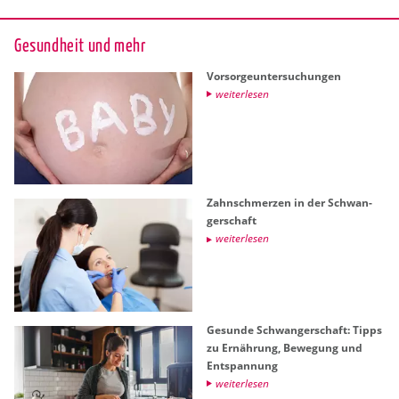
Ge­sund­heit und mehr
Vor­sor­ge­un­ter­su­chun­gen
wei­ter­le­sen
Zahn­schmer­zen in der Schwan­
ger­schaft
wei­ter­le­sen
Ge­sun­de Schwan­ger­schaft: Tipps
zu Er­näh­rung, Be­we­gung und
Ent­span­nung
wei­ter­le­sen