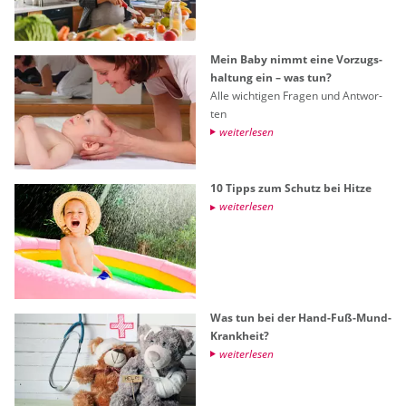
Mein Baby nimmt eine Vor­zugs­
hal­tung ein – was tun?
Alle wich­ti­gen Fra­gen und Ant­wor­
ten
wei­ter­le­sen
10 Tipps zum Schutz bei Hitze
wei­ter­le­sen
Was tun bei der Hand-Fuß-Mund-
Krank­heit?
wei­ter­le­sen