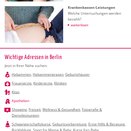
Kran­ken­kas­sen-Leis­tun­gen
Wel­che Un­ter­su­chun­gen wer­den
be­zahlt?
wei­ter­le­sen
Wichtige Adressen in Berlin
Jetzt in Ihrer Nähe suchen:
Hebammen
,
Hebammenpraxen
,
Geburtshäuser
Frauenärzte
,
Kinderärzte
,
Kliniken
Kitas
Apotheken
Shopping
,
Freizeit
,
Wellness & Gesundheit
,
Fotografie &
Dienstleistungen
Schwangerschaftskurse
,
Geburtsvorbereitung
,
Erste Hilfe & Beratung
,
Rückbildung
,
Sport für Mama & Baby
,
Kurse fürs Baby
,