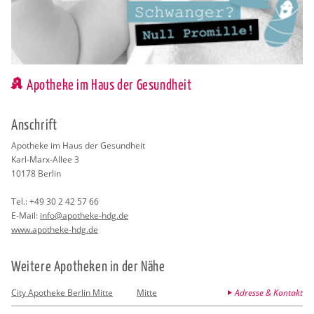
Apotheke im Haus der Gesundheit
An­schrift
Apo­the­ke im Haus der Ge­sund­heit
Karl-Marx-Allee 3
10178
Ber­lin
Tel.:
+49 30 2 42 57 66
E-Mail:
info@​apotheke-​hdg.​de
www.​apotheke-​hdg.​de
Wei­te­re Apo­the­ken in der Nähe
City Apotheke Berlin Mitte
Mitte
Adresse & Kontakt