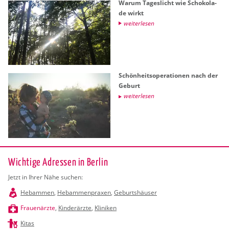
Warum Ta­ges­licht wie Scho­ko­la­
de wirkt
wei­ter­le­sen
Schön­heits­ope­ra­tio­nen nach der
Ge­burt
wei­ter­le­sen
Wichtige Adressen in Berlin
Jetzt in Ihrer Nähe suchen:
Hebammen
,
Hebammenpraxen
,
Geburtshäuser
Frauenärzte
,
Kinderärzte
,
Kliniken
Kitas