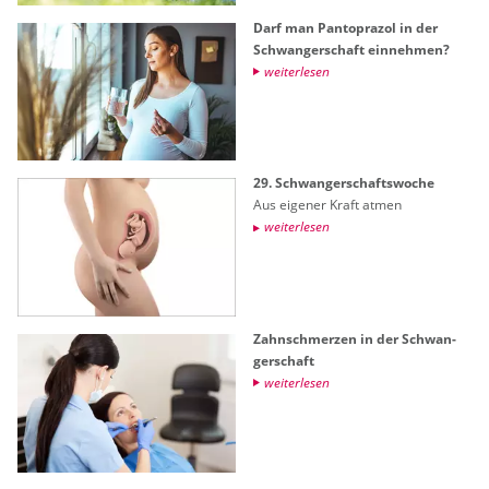
Darf man Pan­to­pra­zol in der
Schwan­ger­schaft ein­neh­men?
wei­ter­le­sen
29. Schwan­ger­schafts­wo­che
Aus ei­ge­ner Kraft atmen
wei­ter­le­sen
Zahn­schmer­zen in der Schwan­
ger­schaft
wei­ter­le­sen