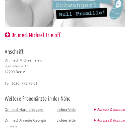
Dr. med. Michael Trieloff
An­schrift
Dr. med. Mi­cha­el Trie­loff
Jä­ger­stra­ße 15
12209
Ber­lin
Tel.:
(030) 772 70 61
Wei­te­re Frau­en­ärz­te in der Nähe
Dr. med. Harald Jürgens
Lichterfelde
Adresse & Kontakt
Dr. med. Annette Georgia
Lichterfelde
Adresse & Kontakt
Scheele