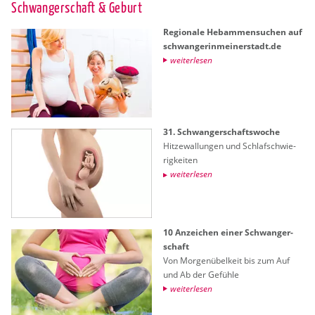
Schwan­ger­schaft & Ge­burt
Re­gio­na­le Heb­am­men­su­chen auf
schwan­ge­rin­mei­ner­stadt.de
wei­ter­le­sen
31. Schwan­ger­schafts­wo­che
Hit­ze­wal­lun­gen und Schlaf­schwie­
rig­kei­ten
wei­ter­le­sen
10 An­zei­chen einer Schwan­ger­
schaft
Von Mor­gen­übel­keit bis zum Auf
und Ab der Ge­füh­le
wei­ter­le­sen