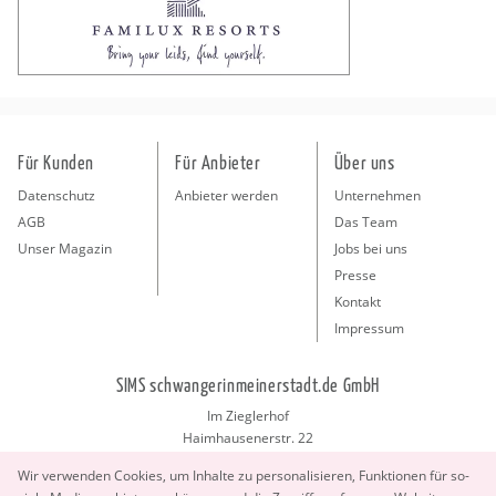
Für Kunden
Für Anbieter
Über uns
Datenschutz
Anbieter werden
Unternehmen
AGB
Das Team
Unser Magazin
Jobs bei uns
Presse
Kontakt
Impressum
SIMS schwangerinmeinerstadt.de GmbH
Im Zieglerhof
Haimhausenerstr. 22
85386 Deutenhausen bei München
Wir ver­wen­den Coo­kies, um In­hal­te zu per­so­na­li­sie­ren, Funk­tio­nen für so­
info@schwangerinmeinerstadt.de