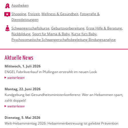
Apotheken
Shopping
,
Freizeit
,
Wellness & Gesundheit
,
Fotografie &
Dienstleistungen
Schwangerschaftskurse
,
Geburtsvorbereitung
,
Erste Hilfe & Beratung
,
Rückbildung
,
Sport für Mama & Baby
,
Kurse fürs Baby
,
Psychosomatische Schwangerschaftsbegleitung Bindungsanalyse
Ak­tu­el­le News
Mitt­woch, 1. Juli 2026
ENGEL Fa­brik­ver­kauf in Pful­lin­gen er­strahlt im neuen Look
wei­ter­le­sen
Mon­tag, 22. Juni 2026
Kund­ge­bung bei Ge­sund­heits­mi­nis­ter­kon­fe­renz: Wer an Heb­am­men spart,
zahlt dop­pelt!
wei­ter­le­sen
Diens­tag, 5. Mai 2026
Welt-Heb­am­men­tag 2026: Heb­am­men­be­treu­ung ist ge­leb­te Prä­ven­ti­on