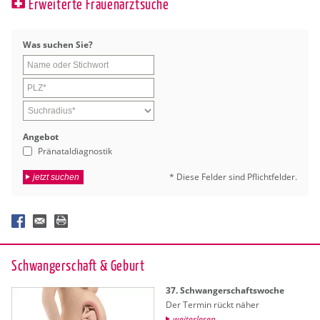
Erweiterte Frauenarztsuche
Was su­chen Sie?
An­ge­bot
Pränataldiagnostik
* Diese Fel­der sind Pflicht­fel­der.
jetzt suchen
Schwan­ger­schaft & Ge­burt
37. Schwan­ger­schafts­wo­che
Der Ter­min rückt näher
wei­ter­le­sen