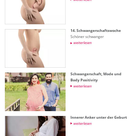
14. Schwan­ger­schafts­wo­che
Schö­ner schwan­ger
wei­ter­le­sen
Schwan­ger­schaft, Mode und
Body Po­si­ti­vi­ty
wei­ter­le­sen
In­ne­rer Anker unter der Ge­burt
wei­ter­le­sen