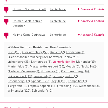
Dr. med. Michael Trieloff
Lichterfelde
Adresse & Kontakt
Dr. med. Wolf Dietrich
Lichterfelde
Adresse & Kontakt
Utescher
Halime Kama-Cetinkaya
Lichterfelde
Adresse & Kontakt
Wählen Sie Ihren Bezirk bzw. Ihre Gemeinde
Buch (10)
,
Charlottenburg (58)
,
Dahlem (2)
,
Friedenau (7)
,
Friedrichshain-Kreuzberg (32)
,
Karow (2)
,
Lankwitz (3)
,
Lichtenberg (33)
,
Lichtenrade (3)
,
Lichterfelde (10)
,
Mariendorf (5)
,
Marienfelde (2)
,
Marzahn-Hellersdorf (25)
,
Moabit (6)
,
Neukölln (24)
,
Niederschönhausen (2)
,
Nikolassee (3)
,
Prenzlauer Berg (16)
,
Reinickendorf (19)
,
Rosenthal (2)
,
Schmargendorf (2)
,
Schöneberg (17)
,
Spandau (20)
,
Steglitz (11)
,
Tempelhof (7)
,
Tiergarten (4)
,
Treptow-Köpenick (21)
,
Wedding (10)
,
Weissensee (5)
,
Wilmersdorf (20)
,
Zehlendorf (12)