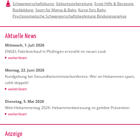
Schwangerschaftskurse
,
Geburtsvorbereitung
,
Erste Hilfe & Beratung
,
Rückbildung
,
Sport für Mama & Baby
,
Kurse fürs Baby
,
Psychosomatische Schwangerschaftsbegleitung Bindungsanalyse
Ak­tu­el­le News
Mitt­woch, 1. Juli 2026
ENGEL Fa­brik­ver­kauf in Pful­lin­gen er­strahlt im neuen Look
wei­ter­le­sen
Mon­tag, 22. Juni 2026
Kund­ge­bung bei Ge­sund­heits­mi­nis­ter­kon­fe­renz: Wer an Heb­am­men spart,
zahlt dop­pelt!
wei­ter­le­sen
Diens­tag, 5. Mai 2026
Welt-Heb­am­men­tag 2026: Heb­am­men­be­treu­ung ist ge­leb­te Prä­ven­ti­on
wei­ter­le­sen
Anzeige