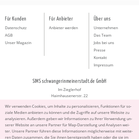
Für Kunden
Für Anbieter
Über uns
Datenschutz
Anbieter werden
Unternehmen
AGB
Das Team
Unser Magazin
Jobs bei uns
Presse
Kontakt
Impressum
SIMS schwangerinmeinerstadt.de GmbH
Im Zieglerhof
Haimhausenerstr. 22
85386 Deutenhausen bei München
Wir ver­wen­den Coo­kies, um In­hal­te zu per­so­na­li­sie­ren, Funk­tio­nen für so­
info@schwangerinmeinerstadt.de
zia­le Me­di­en an­bie­ten zu kön­nen und die Zu­grif­fe auf un­se­re Web­site zu
ana­ly­sie­ren. Au­ßer­dem geben wir In­for­ma­tio­nen zu Ihrer Ver­wen­dung un­
se­rer Web­site an un­se­re Part­ner für Map-Dar­stel­lung und Ana­ly­sen wei­
ter. Un­se­re Part­ner füh­ren diese In­for­ma­tio­nen mög­li­cher­wei­se mit wei­te­
ren Daten zu­sam­men, die Sie ihnen be­reit­ge­stellt haben oder die sie im