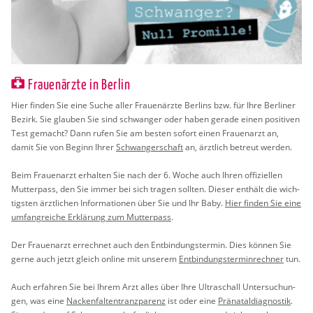
Frauenärzte in Berlin
Hier fin­den Sie eine Suche aller Frau­en­ärz­te Ber­lins bzw. für Ihre Ber­li­ner
Be­zirk. Sie glau­ben Sie sind schwan­ger oder haben ge­ra­de einen po­si­ti­ven
Test ge­macht? Dann rufen Sie am bes­ten so­fort einen Frau­en­arzt an,
damit Sie von Be­ginn Ihrer
Schwan­ger­schaft
an, ärzt­lich be­treut wer­den.
Beim Frau­en­arzt er­hal­ten Sie nach der 6. Woche auch Ihren of­fi­zi­el­len
Mut­ter­pass, den Sie immer bei sich tra­gen soll­ten. Die­ser ent­hält die wich­
tigs­ten ärzt­li­chen In­for­ma­tio­nen über Sie und Ihr Baby.
Hier fin­den Sie eine
um­fang­rei­che Er­klä­rung zum Mut­ter­pass
.
Der Frau­en­arzt er­rech­net auch den Ent­bin­dungs­ter­min. Dies kön­nen Sie
gerne auch jetzt gleich on­line mit un­se­rem
Ent­bin­dungs­ter­min­rech­ner
tun.
Auch er­fah­ren Sie bei Ihrem Arzt alles über Ihre Ul­tra­schall Un­ter­su­chun­
gen, was eine
Na­cken­fal­ten­tranz­pa­renz
ist oder eine
Prä­na­tal­dia­gnos­tik
.