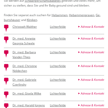
Sie wer­den auf
Schwan­ger­schafts­dia­be­tes
ge­tes­tet und vie­les mehr, um
si­cher zu stel­len, dass Sie und Ihr Baby ge­sund sind und blei­ben.
Fin­den Sie se­pa­rat auch su­chen für
Heb­am­men
,
Heb­am­men­pra­xen
,
Ge­
burts­häu­ser
und
Kli­ni­ken
.
Christoph Walther
Lichterfelde
Adresse & Kontakt
Dr. med. Annette
Lichterfelde
Adresse & Kontakt
Georgia Scheele
Dr. med. Barbara
Lichterfelde
Adresse & Kontakt
Vander-Thies
Dr. med. Christine
Lichterfelde
Adresse & Kontakt
Nöldechen
Dr. med. Gabriele
Lichterfelde
Adresse & Kontakt
Czerlinsky
Dr. med. Gisela Wilke
Lichterfelde
Adresse & Kontakt
Dr. med. Harald Jürgens
Lichterfelde
Adresse & Kontakt