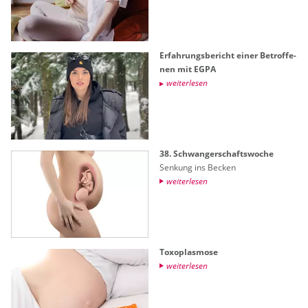
Er­fah­rungs­be­richt einer Be­trof­fe­
nen mit EGPA
wei­ter­le­sen
38. Schwan­ger­schafts­wo­che
Sen­kung ins Be­cken
wei­ter­le­sen
To­xo­plas­mo­se
wei­ter­le­sen