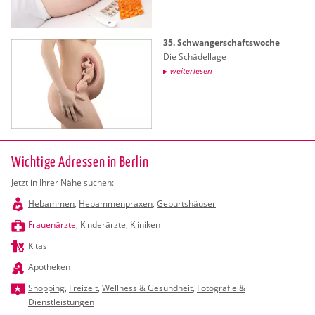
35. Schwan­ger­schafts­wo­che
Die Schä­del­la­ge
wei­ter­le­sen
Wichtige Adressen in Berlin
Jetzt in Ihrer Nähe suchen:
Hebammen
,
Hebammenpraxen
,
Geburtshäuser
Frauenärzte
,
Kinderärzte
,
Kliniken
Kitas
Apotheken
Shopping
,
Freizeit
,
Wellness & Gesundheit
,
Fotografie &
Dienstleistungen