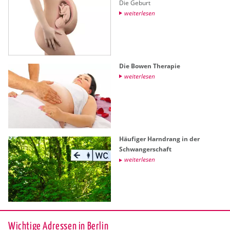
Die Ge­burt
wei­ter­le­sen
Die Bowen The­ra­pie
wei­ter­le­sen
Häu­fi­ger Harn­drang in der
Schwan­ger­schaft
wei­ter­le­sen
Wichtige Adressen in Berlin