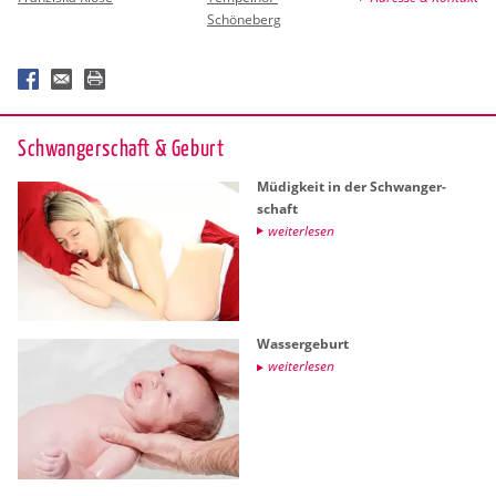
Schöneberg
Schwan­ger­schaft & Ge­burt
Mü­dig­keit in der Schwan­ger­
schaft
wei­ter­le­sen
Was­ser­ge­burt
wei­ter­le­sen