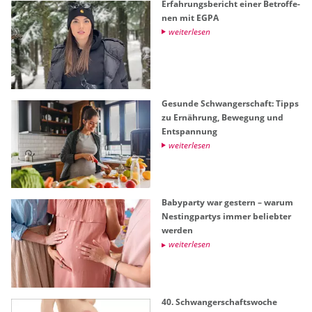
Er­fah­rungs­be­richt einer Be­trof­fe­
nen mit EGPA
wei­ter­le­sen
Ge­sun­de Schwan­ger­schaft: Tipps
zu Er­näh­rung, Be­we­gung und
Ent­span­nung
wei­ter­le­sen
Ba­by­par­ty war ges­tern – warum
Nes­ting­par­tys immer be­lieb­ter
wer­den
wei­ter­le­sen
40. Schwan­ger­schafts­wo­che