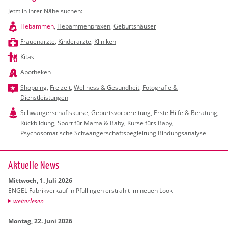
Jetzt in Ihrer Nähe suchen:
Hebammen
,
Hebammenpraxen
,
Geburtshäuser
Frauenärzte
,
Kinderärzte
,
Kliniken
Kitas
Apotheken
Shopping
,
Freizeit
,
Wellness & Gesundheit
,
Fotografie &
Dienstleistungen
Schwangerschaftskurse
,
Geburtsvorbereitung
,
Erste Hilfe & Beratung
,
Rückbildung
,
Sport für Mama & Baby
,
Kurse fürs Baby
,
Psychosomatische Schwangerschaftsbegleitung Bindungsanalyse
Ak­tu­el­le News
Mitt­woch, 1. Juli 2026
ENGEL Fa­brik­ver­kauf in Pful­lin­gen er­strahlt im neuen Look
wei­ter­le­sen
Mon­tag, 22. Juni 2026