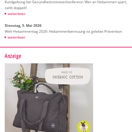
Kund­ge­bung bei Ge­sund­heits­mi­nis­ter­kon­fe­renz: Wer an Heb­am­men spart,
zahlt dop­pelt!
wei­ter­le­sen
Diens­tag, 5. Mai 2026
Welt-Heb­am­men­tag 2026: Heb­am­men­be­treu­ung ist ge­leb­te Prä­ven­ti­on
wei­ter­le­sen
Anzeige