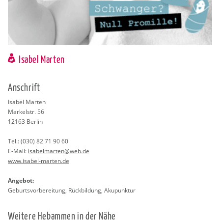
Isabel Marten
An­schrift
Isa­bel Mar­ten
Mar­kel­str. 56
12163
Ber­lin
Tel.:
(030) 82 71 90 60
E-Mail:
isa­belm­ar­ten@​web.​de
www.​isabel-​marten.​de
An­ge­bot:
Ge­burts­vor­be­rei­tung, Rück­bil­dung, Aku­punk­tur
Wei­te­re Heb­am­men in der Nähe